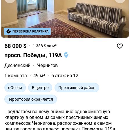
ПЕРЕВІРЕНА КВАРТИРА
68 000 $
1 388 $ за м²
просп. Победы, 119А
Деснянский
·
Чернигов
1 комната
49 м²
6 этаж из 12
єОселя
В центре
Престижный район
Территория охраняется
Предлагаем вашему вниманию однокомнатную
квартиру в одном из самых престижных жилых
комплексов Чернигова, расположенном в самом
центре города по адресу: проспект Перемоги, 119а.