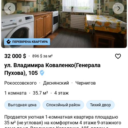
По переуступке прав
Рассрочка
Смарт
Срочно
Сталинка
Студия
Хрущевка
Чешка
єОселя
ПЕРЕВІРЕНА КВАРТИРА
Пользуется спросом в Чернигове
32 000 $
896 $ за м²
Квартиры однокомнатные на Масанах
ул. Владимира Коваленко(Генерала
Пухова), 105
Квартиры недорогие на Центре
Рокоссовского
·
Деснянский
·
Чернигов
Квартиры однокомнатные на Масанах
1 комната
35.7 м²
4 этаж
Выгодная цена
Спокойный район
Тихий двор
Квартиры недорогие на Центре
Продается уютная 1-комнатная квартира площадью
35 м² (не угловая) на комфортном 4 этаже 9-этажного