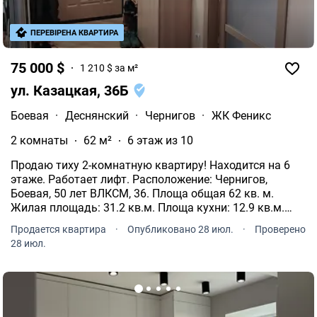
ПЕРЕВІРЕНА КВАРТИРА
75 000 $
1 210 $ за м²
ул. Казацкая, 36Б
Боевая
·
Деснянский
·
Чернигов
·
ЖК Феникс
2 комнаты
62 м²
6 этаж из 10
Продаю тиху 2-комнатную квартиру! Находится на 6
этаже. Работает лифт. Расположение: Чернигов,
Боевая, 50 лет ВЛКСМ, 36. Площа общая 62 кв. м.
Жилая площадь: 31.2 кв.м. Площа кухни: 12.9 кв.м.
Смежный санузел. Помещение с евроремонтом.
Продается квартира
·
Опубликовано 28 июл.
·
Проверено
Бронированные двери. С балконом.
28 июл.