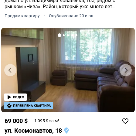
дома по ул. Владимира Коваленка, 105, рядом с
рынком «Нива». Район, который уже много лет
пользуется стабильным спросом благодаря отличной
Продам квартиру
·
Опубликовано 29 июл.
инфраструктуре и удобному транспортному
сообщению.
ВИДЕО
ПЕРЕВІРЕНА КВАРТИРА
69 000 $
1 095 $ за м²
ул. Космонавтов, 18