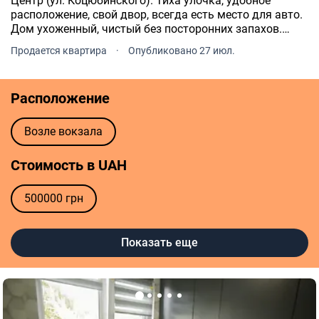
Центр (ул. Коцюбинского). Тиха улочка, удобное
расположение, свой двор, всегда есть место для авто.
Дом ухоженный, чистый без посторонних запахов.
Качественный ремонт, делался под себя. Встроенная
Продается квартира
·
Опубликовано 27 июл.
мебель.
Расположение
Возле вокзала
Стоимость в UAH
500000 грн
Стоимость в USD
Показать еще
25000 usd
26000 usd
27000 usd
28000 usd
30000 usd
35000 usd