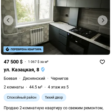
40000 usd
45000 usd
50000 usd
60000 usd
ПЕРЕВІРЕНА КВАРТИРА
47 500 $
1 067 $ за м²
ул. Казацкая, 8
Боевая
·
Деснянский
·
Чернигов
2 комнаты
44.5 м²
4 этаж из 5
Спокойный район
Тихий двор
Продаю 2-комнатную квартиру со свежим ремонтом,