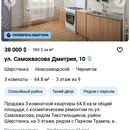
ПЕРЕВІРЕНА КВАРТИРА
38 000 $
586 $ за м²
ул. Самоквасова Дмитрия, 10
Шерстянка
·
Новозаводской
·
Чернигов
3 комнаты
64.8 м²
3 этаж из 9
Спокойный район
Тихий двор
Рядом с парком
Продажа 3-комнатной квартиры 64.8 кв.м общей
площади, с косметическим ремонтом по ул.
Самоквасова, рядом Текстильщиков, район
Шерстянка, на 3 этаже, рядом с Парком Трампа, и
Центром Культуры и искусств (Клуб). Основные
Продам квартиру
·
Опубликовано 27 июл.