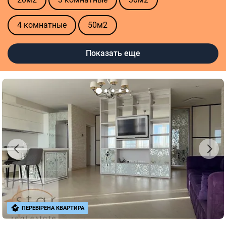
4 комнатные
50м2
Особенности квартиры
Показать еще
Автономное отопление
Видовая
Высокие потолки
Индивидуальное отопление
Панорамные окна
С балконом
С гаражом
С двориком
С паркингом
Состояние квартиры
ПЕРЕВІРЕНА КВАРТИРА
Без ремонта
С мебелью
С ремонтом