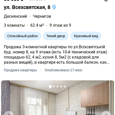
ул. Всехсвятская, 8
Деснянский
·
Чернигов
3 комнаты
62.4 м²
9 этаж из 9
Спокойный район
Тихий двор
Красивый вид
Продажа 3-комнатной квартиры по ул.Всіхсвятській
буд. номер 8, на 9 этаже (есть 10-й технический этаж)
площадью 62, 4 м2, кухня 8, 5м2 (с кладовой для
разных вещей), в квартире есть большой балкон, как
комната, площадью 6 м2, и еще и лоджия площадью 3
Продажа квартиры
·
Опубликовано 27 июл.
м2.