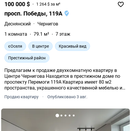
100 000 $
1 264 $ за м²
просп. Победы, 119А
Деснянский
·
Чернигов
1 комната
79.1 м²
7 этаж
єОселя
В центре
Красивый вид
Престижный район
Предлагаем к продаже двухкомнатную квартиру в
Центре Чернигова Находится в престижном доме по
проспекту Перемоги 119А Квартира имеет 80 м2
пространства, украшенного качественной мебелью и
техникой Планировка - большая кухня-студия плюс
Продаю квартиру
·
Опубликовано 3 авг.
отдельная спальня В квартире индивидуальное
отопление, что о.