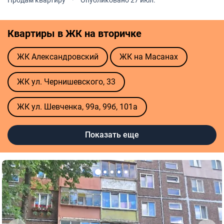
характеристики: Общая площадь - 64.8 кв.м Три
отдельные комнаты - 17 кв.м \ 9.
Квартиры в ЖК на вторичке
ЖК Александровский
ЖК на Масанах
ЖК ул. Чернишевского, 33
ЖК ул. Шевченка, 99а, 99б, 101а
ЖК Стрелецкая Набережная
Показать еще
Полезные ссылки
Агентства недвижимости в Чернигове
Риелторы в Чернигове
Оценка квартиры