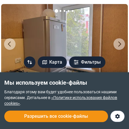
Карта
Фильтры
ПЕРЕВІРЕНА КВАРТИРА
Мы используем cookie-файлы
19 500 $
Благодаря этому вам будет удобнее пользоваться нашими
882 $ за м²
сервисами. Детальнее в
«Политике использования файлов
просп. Левка Лукьяненко(Рокоссовского), 4
cookies»
.
Разрешить все cookie-файлы
Деснянский
·
Чернигов