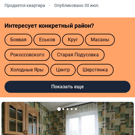
Продается квартира
·
Опубликовано 30 июл.
Интересует конкретный район?
Боевая
Еськов
Круг
Масаны
Рокоссовского
Старая Подусовка
Холодные Яры
Центр
Шерстянка
Также ищут
Показать еще
Без посредников
Малогабаритная
Малосемейка
Многоуровневая
Недорого
Пентхаус