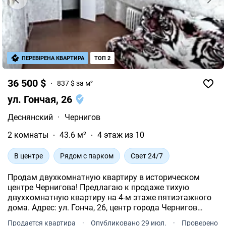
ПЕРЕВІРЕНА КВАРТИРА
ТОП 2
36 500 $
837 $ за м²
ул. Гончая, 26
Деснянский
·
Чернигов
2 комнаты
43.6 м²
4 этаж из 10
В центре
Рядом с парком
Свет 24/7
Продам двухкомнатную квартиру в историческом
центре Чернигова! Предлагаю к продаже тихую
двухкомнатную квартиру на 4-м этаже пятиэтажного
дома. Адрес: ул. Гонча, 26, центр города Чернигов
идеальное расположение рядом со всеми
Продается квартира
·
Опубликовано 29 июл.
·
Проверено