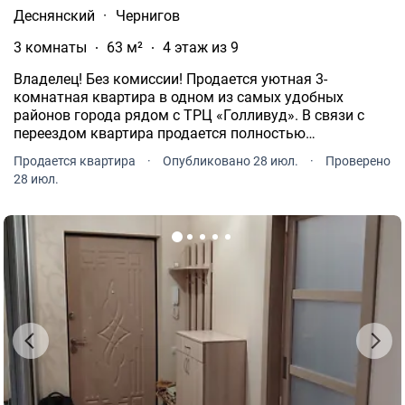
Деснянский
·
Чернигов
3 комнаты
63 м²
4 этаж из 9
Владелец! Без комиссии! Продается уютная 3-
комнатная квартира в одном из самых удобных
районов города рядом с ТРЦ «Голливуд». В связи с
переездом квартира продается полностью
укомплектованной вся мебель, бытовая техника и
Продается квартира
·
Опубликовано 28 июл.
·
Проверено
текстиль, которые вы видите на фото, остаются новым
28 июл.
владельцам.