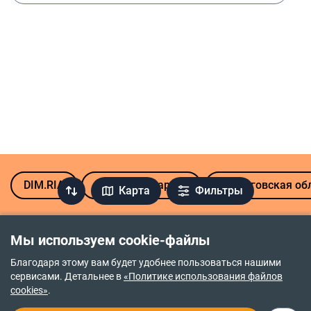
DIM.RIA
Продажа квартир
Черниговская об
Карта
Фильтры
Другие микрорайоны района Деснянский
Мы используем cookie-файлы
Еськов
Боевая
Благодаря этому вам будет удобнее пользоваться нашими
сервисами. Детальнее в
«Политике использования файлов
cookies»
.
География Чернигова