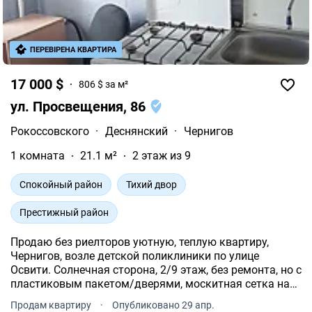
ПЕРЕВІРЕНА КВАРТИРА
17 000 $
806 $ за м²
ул. Просвещения, 86
Рокоссовского
·
Деснянский
·
Чернигов
1 комната
21.1 м²
2 этаж из 9
Спокойный район
Тихий двор
Престижный район
Продаю без риелторов уютную, теплую квартиру,
Чернигов, возле детской поликлиники по улице
Освити. Солнечная сторона, 2/9 этаж, без ремонта, но с
пластиковым пакетом/дверями, москитная сетка на
балкон, новые современные входные двери.
Продам квартиру
·
Опубликовано 29 апр.