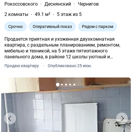
Рокоссовского
·
Деснянский
·
Чернигов
2 комнаты
49.1 м²
5 этаж из 5
Срочно
Оперативный показ
Рядом с парком
Продается приятная и ухоженная двухкомнатная
квартира, с раздельным планированием, ремонтом,
мебелью и техникой, на 5 этаже пятиэтажного
панельного дома, в районе 12 школы уютный и
полностью готовый к проживанию вариант в удобном
Продаю квартиру
·
Опубликовано 25 июн.
районе города Квартира общей площадью 49, 1 м2.