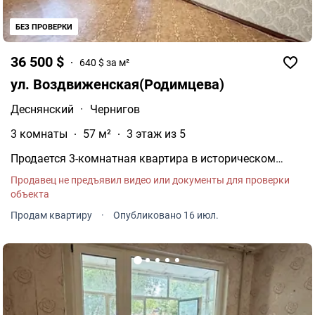
БЕЗ ПРОВЕРКИ
36 500 $
640 $ за м²
ул. Воздвиженская(Родимцева)
Деснянский
·
Чернигов
3 комнаты
57 м²
3 этаж из 5
Продается 3-комнатная квартира в историческом
центре Чернигова, район Валу! 3 этажа, одна комната
Продавец не предъявил видео или документы для проверки
отдельная, одна проходная.
объекта
Продам квартиру
·
Опубликовано 16 июл.