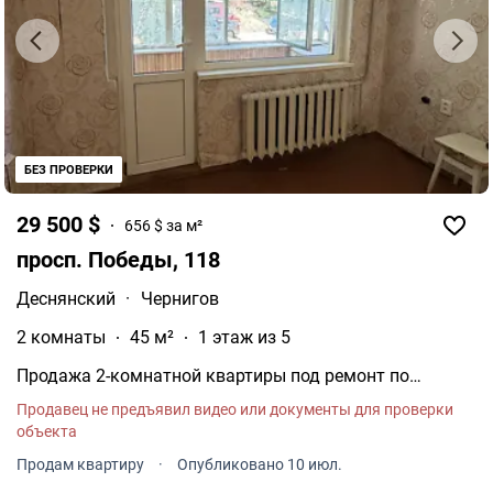
БЕЗ ПРОВЕРКИ
29 500 $
656 $ за м²
просп. Победы, 118
Деснянский
·
Чернигов
2 комнаты
45 м²
1 этаж из 5
Продажа 2-комнатной квартиры под ремонт по
проспекту Перемоги 118 (центр, возле Палаца детей и
Продавец не предъявил видео или документы для проверки
юношества). Первый этаж, с балконом. Установлено
объекта
металлопластиковое окно в гостиной, отдельный
санузел. Возможно, рассмотрим вариант продажи с
Продам квартиру
·
Опубликовано 10 июл.
сертификатом. Продажа планируется начиная с 9