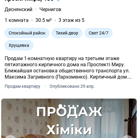
Деснянский
·
Чернигов
1 комната
30.5 м²
3 этаж из 5
Спокойный район
Тихий двор
Свет 24/7
Хрущевка
Продам 1-комнатную квартиру на третьем этаже
пятиэтажного кирпичного дома на Проспекті Миру.
Ближайшая остановка общественного транспорта ул.
Максима Загривного (Пархоменко). Кирпичный дом.
Удобная поверхность. Не угловая. Светлая и теплая.
Продам квартиру
·
Опубликовано 29 апр.
Окна выходят на юг. Особенности планировки: пл.