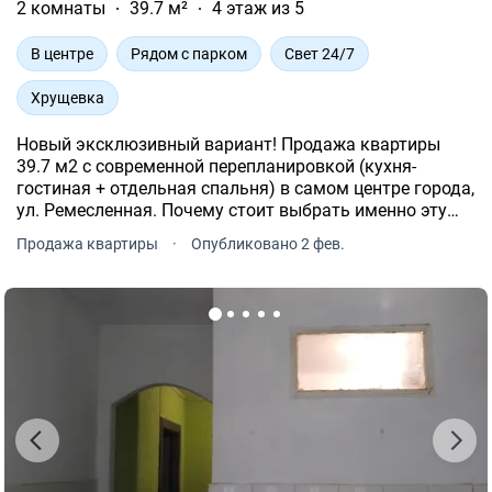
2 комнаты
39.7 м²
4 этаж из 5
В центре
Рядом с парком
Свет 24/7
Хрущевка
Новый эксклюзивный вариант! Продажа квартиры
39.7 м2 с современной перепланировкой (кухня-
гостиная + отдельная спальня) в самом центре города,
ул. Ремесленная. Почему стоит выбрать именно эту
квартиру: 1. Свет не выключают. 2. Квартира с
Продажа квартиры
·
Опубликовано 2 фев.
уютным ремонтом можно сразу заехать и жить.