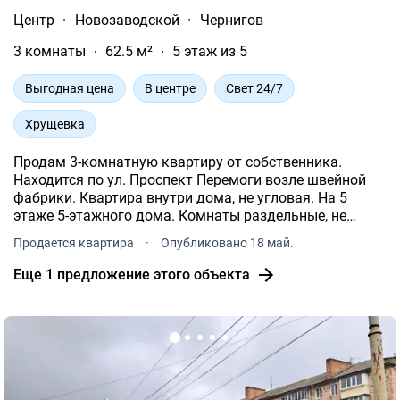
Центр
·
Новозаводской
·
Чернигов
3 комнаты
62.5 м²
5 этаж из 5
Выгодная цена
В центре
Свет 24/7
Хрущевка
Продам 3-комнатную квартиру от собственника.
Находится по ул. Проспект Перемоги возле швейной
фабрики. Квартира внутри дома, не угловая. На 5
этаже 5-этажного дома. Комнаты раздельные, не
проходные. В квартире есть счетчики на газ и на воду.
Продается квартира
·
Опубликовано 18 май.
По дому есть счетчик на тепло.
Еще 1 предложение этого объекта