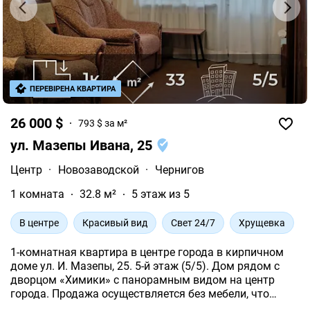
ПЕРЕВІРЕНА КВАРТИРА
26 000 $
793 $ за м²
ул. Мазепы Ивана, 25
Центр
·
Новозаводской
·
Чернигов
1 комната
32.8 м²
5 этаж из 5
В центре
Красивый вид
Свет 24/7
Хрущевка
1-комнатная квартира в центре города в кирпичном
доме ул. И. Мазепы, 25. 5-й этаж (5/5). Дом рядом с
дворцом «Химики» с панорамным видом на центр
города. Продажа осуществляется без мебели, что
позволяет обустроить жилье на собственный вкус.