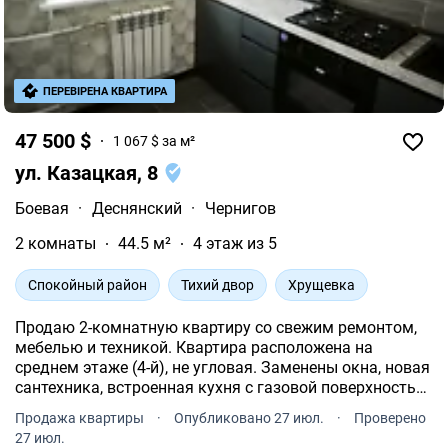
ПЕРЕВІРЕНА КВАРТИРА
47 500 $
1 067 $ за м²
ул. Казацкая, 8
Боевая
·
Деснянский
·
Чернигов
2 комнаты
44.5 м²
4 этаж из 5
Спокойный район
Тихий двор
Хрущевка
Продаю 2-комнатную квартиру со свежим ремонтом,
мебелью и техникой. Квартира расположена на
среднем этаже (4-й), не угловая. Заменены окна, новая
сантехника, встроенная кухня с газовой поверхностью
и новой духовкой. Стань, заходи и живи.
Продажа квартиры
·
Опубликовано 27 июл.
·
Проверено
27 июл.