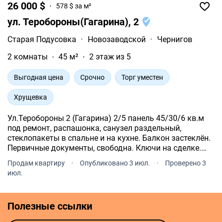
26 000 $
578 $ за м²
ул. Теробороны(Гагарина), 2
Старая Подусовка
·
Новозаводской
·
Чернигов
2 комнаты
45 м²
2 этаж из 5
Выгодная цена
Срочно
Торг уместен
Хрущевка
Ул.Теробороны 2 (Гагарина) 2/5 панель 45/30/6 кв.м
под ремонт, распашонка, санузел раздельный,
стеклопакеты в спальне и на кухне. Балкон застеклён.
Первичные документы, свободна. Ключи на сделке.
Рядом остановка, рынок. Торг.
Продам квартиру
·
Опубликовано 3 июл.
·
Проверено 3
июл.
Полезные ссылки