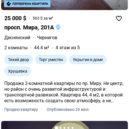
ПЕРЕВІРЕНА КВАРТИРА
25 000 $
563 $ за м²
просп. Мира, 201А
Деснянский
·
Чернигов
2 комнаты
44.4 м²
4 этаж из 5
Тихий двор
Торг уместен
Укрытие в доме
Хрущевка
Продажа 2-комнатной квартиры по пр. Миру. Не центр,
но район с очень развитой инфраструктурой и
транспортной развязкой. Квартира 44, 4 м2, в которой
есть возможность создать свою атмосферу, а не
переплачивать за чужой ремонт. ВСЕГДА ГОРЯЧАЯ
Продаю квартиру
·
Опубликовано 26 июл.
ВОДА (ГАЗОВА КОЛОНКА) Комнаты 14 м2 и 17 м2.