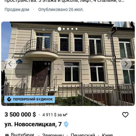
пространства: 3 этажа и цоколь, лифт, 4 спальни, 6
санузлов, гостиная с камином и гараж на 2 авто.
Продам дом
·
Опубликовано 26 июл.
ПЕРЕВІРЕНИЙ БУДИНОК
3 500 000 $
4 911 $ за м²
ул. Новоселицкая, 7
Выдубичи
·
Зверинец
·
Печерский
·
Киев