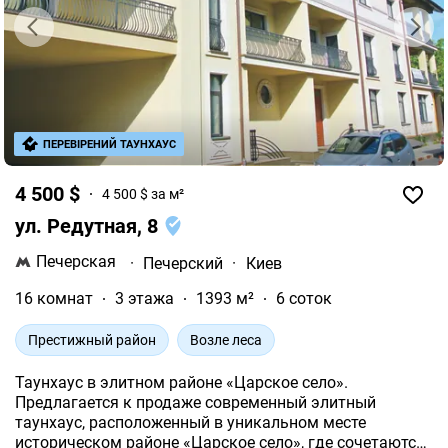
ПЕРЕВІРЕНИЙ ТАУНХАУС
4 500 $
4 500 $ за м²
ул. Редутная, 8
Печерская
·
Печерский
·
Киев
16 комнат
3 этажа
1393 м²
6 соток
Престижный район
Возле леса
Таунхаус в элитном районе «Царское село».
Предлагается к продаже современный элитный
таунхаус, расположенный в уникальном месте
историческом районе «Царское село», где сочетаются