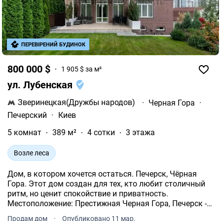
ПЕРЕВІРЕНИЙ БУДИНОК
800 000 $
1 905 $ за м²
ул. Лубенская
Зверинецкая(Дружбы народов)
·
Черная Гора
·
Печерский
·
Киев
5 комнат
389 м²
4 сотки
3 этажа
Возле леса
Дом, в котором хочется остаться. Печерск, Чёрная
Гора. Этот дом создан для тех, кто любит столичный
ритм, но ценит спокойствие и приватность.
Местоположение: Престижная Черная Гора, Печерск -
тишина и зелень, рядом центр. До метро Зверинецкая -
Продам дом
·
Опубликовано 11 мар.