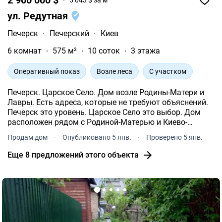
5 043 $ за м²
ул. Редутная
Печерск
·
Печерский
·
Киев
6 комнат
575 м²
10 соток
3 этажа
Оперативный показ
Возле леса
С участком
Печерск. Царское Село. Дом возле Родины-Матери и
Лавры. Есть адреса, которые не требуют объяснений.
Печерск это уровень. Царское Село это выбор. Дом
расположен рядом с Родиной-Матерью и Киево-
Печерской Лаврой в локации, где история, тишина и
Продам дом
·
Опубликовано 5 янв.
·
Проверено 5 янв.
статус сошлись в одной точке.
Еще 8 предложений этого объекта