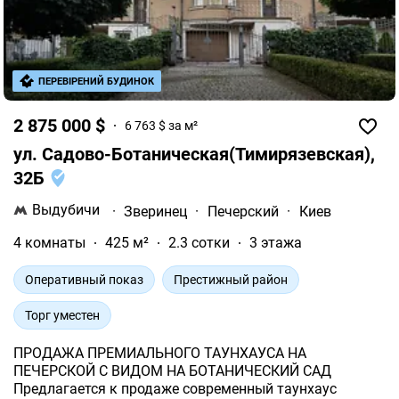
ПЕРЕВІРЕНИЙ БУДИНОК
2 875 000 $
6 763 $ за м²
ул. Садово-Ботаническая(Тимирязевская),
32Б
Выдубичи
·
Зверинец
·
Печерский
·
Киев
4 комнаты
425 м²
2.3 сотки
3 этажа
Оперативный показ
Престижный район
Торг уместен
ПРОДАЖА ПРЕМИАЛЬНОГО ТАУНХАУСА НА
ПЕЧЕРСКОЙ С ВИДОМ НА БОТАНИЧЕСКИЙ САД
Предлагается к продаже современный таунхаус