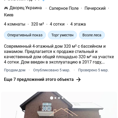
Дворец Украина
·
Саперное Поле
·
Печерский
·
Киев
4 комнаты
320 м²
4 сотки
4 этажа
Оперативный показ
Торг уместен
Возле леса
Современный 4-этажный дом 320 м² с бассейном и
хамамом. Предлагается к продаже стильный и
качественный дом общей площадью 320 м² на участке
4 сотки. Дом введен в эксплуатацию в 2017 году,
проживание с 2019 года.
Продам дом
·
Опубликовано 5 мар.
·
Проверено 5 мар.
Еще 7 предложений этого объекта