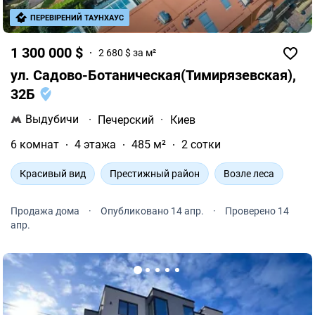
ПЕРЕВІРЕНИЙ ТАУНХАУС
1 300 000 $
2 680 $ за м²
ул. Садово-Ботаническая(Тимирязевская),
32Б
Выдубичи
·
Печерский
·
Киев
6 комнат
4 этажа
485 м²
2 сотки
Красивый вид
Престижный район
Возле леса
Продажа дома
·
Опубликовано 14 апр.
·
Проверено 14
апр.