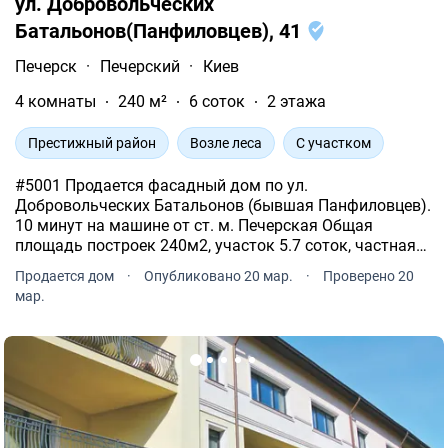
ул. Добровольческих
Батальонов(Панфиловцев), 41
Печерск
·
Печерский
·
Киев
4 комнаты
240 м²
6 соток
2 этажа
Престижный район
Возле леса
С участком
#5001 Продается фасадный дом по ул.
Добровольческих Батальонов (бывшая Панфиловцев).
10 минут на машине от ст. м. Печерская Общая
площадь построек 240м2, участок 5.7 соток, частная
собственность. В доме.
Продается дом
·
Опубликовано 20 мар.
·
Проверено 20
мар.