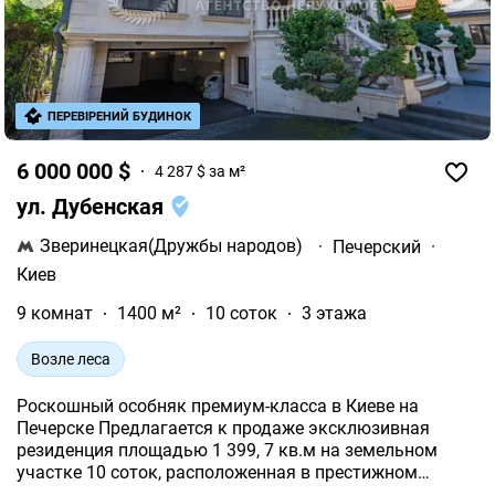
ПЕРЕВІРЕНИЙ БУДИНОК
6 000 000 $
4 287 $ за м²
ул. Дубенская
Зверинецкая(Дружбы народов)
·
Печерский
·
Киев
9 комнат
1400 м²
10 соток
3 этажа
Возле леса
Роскошный особняк премиум-класса в Киеве на
Печерске Предлагается к продаже эксклюзивная
резиденция площадью 1 399, 7 кв.м на земельном
участке 10 соток, расположенная в престижном
районе Киева по адресу: вул. Дубенська, 17.