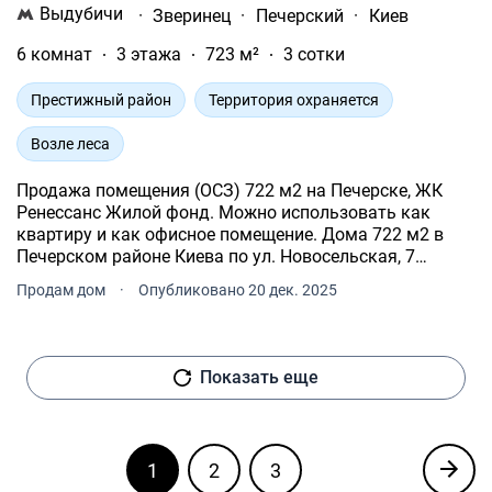
Выдубичи
·
Зверинец
·
Печерский
·
Киев
6 комнат
3 этажа
723 м²
3 сотки
Престижный район
Территория охраняется
Возле леса
Продажа помещения (ОСЗ) 722 м2 на Печерске, ЖК
Ренессанс Жилой фонд. Можно использовать как
квартиру и как офисное помещение. Дома 722 м2 в
Печерском районе Киева по ул. Новосельская, 7
(фасад), в престижном месте - возле ЖК Ренессанс и
Продам дом
·
Опубликовано 20 дек. 2025
Ботанического сада.
Показать еще
1
2
3