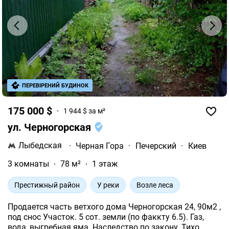
ПЕРЕВІРЕНИЙ БУДИНОК
175 000 $
1 944 $ за м²
ул. Черногорская
Лыбедская
·
Черная Гора
·
Печерский
·
Киев
3 комнаты
78 м²
1 этаж
Престижный район
У реки
Возле леса
Продается часть ветхого дома Черногорская 24, 90м2 ,
под снос Участок. 5 сот. земли (по факкту 6.5). Газ,
вода, выгребная яма. Наследство по закону. Тихо,