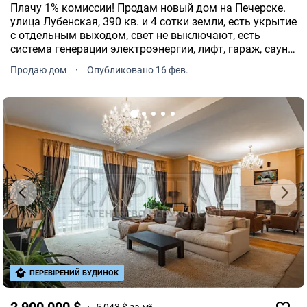
Плачу 1% комиссии! Продам новый дом на Печерске.
улица Лубенская, 390 кв. и 4 сотки земли, есть укрытие
с отдельным выходом, свет не выключают, есть
система генерации электроэнергии, лифт, гараж, сауна.
Дом из красного кирпича, 2022 года, авторский
Продаю дом
·
Опубликовано 16 фев.
дизайн, два жилых этажа и цокольный этаж.
ПЕРЕВІРЕНИЙ БУДИНОК
2 900 000 $