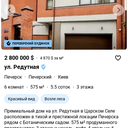
ПЕРЕВІРЕНИЙ БУДИНОК
2 800 000 $
4 870 $ за м²
ул. Редутная
Печерск
·
Печерский
·
Киев
6 комнат
575 м²
5.5 соток
3 этажа
Красивый вид
Возле леса
Премиальный дом на ул. Редутная в Царском Селе
расположен в тихой и престижной локации Печерска
рядом с Ботаническим садом. 575 м² продуманного