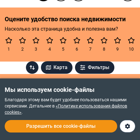
Оцените удобство поиска недвижимости
Насколько эта страница удобна и полезна вам?
Карта
Фильтры
DIM.RIA
Продажа домов
Киевская область
Мы используем cookie-файлы
Благодаря этому вам будет удобнее пользоваться нашими
Популярные микрорайоны Киева
сервисами. Детальнее в
«Политике использования файлов
cookies»
.
Зверинец
Черная Гора
Разрешить все cookie-файлы
Печерск