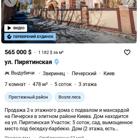
ВИДЕО
ПЕРЕВІРЕНИЙ БУДИНОК
565 000 $
1 182 $ за м²
ул. Пирятинская
Выдубичи
·
Зверинец
·
Печерский
·
Киев
7 комнат
478 м²
5 соток
3 этажа
Престижный район
Возле леса
Продажа 2-х этажного дома с подвалом и мансардой
на Печерске в элитном районе Киева. Дом находится
на ул. Пирятинская Участок: 5 соток, сад, вымощенное
место под беседку-барбекю. Дом (2 этажа, есть
мансарда и полноценный подвал) Гараж на 1 авто в
Продаю дом
·
Опубликовано 27 май.