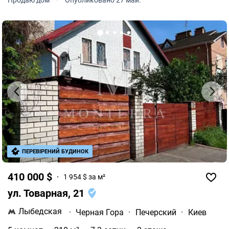
доме + стоянка с навесом на 1 машину.
ПЕРЕВІРЕНИЙ БУДИНОК
410 000 $
1 954 $ за м²
ул. Товарная, 21
Лыбедская
·
Черная Гора
·
Печерский
·
Киев