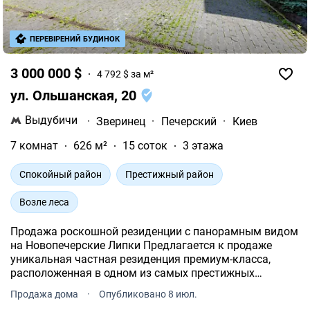
ПЕРЕВІРЕНИЙ БУДИНОК
3 000 000 $
4 792 $ за м²
ул. Ольшанская, 20
Выдубичи
·
Зверинец
·
Печерский
·
Киев
7 комнат
626 м²
15 соток
3 этажа
Спокойный район
Престижный район
Возле леса
Продажа роскошной резиденции с панорамным видом
на Новопечерские Липки Предлагается к продаже
уникальная частная резиденция премиум-класса,
расположенная в одном из самых престижных
районов Киева.
Продажа дома
·
Опубликовано 8 июл.