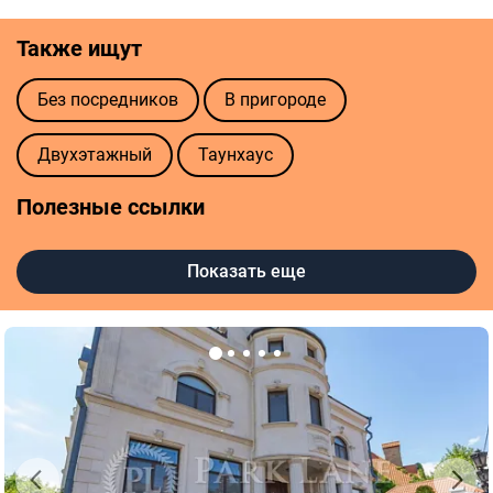
Также ищут
Без посредников
В пригороде
Двухэтажный
Таунхаус
Полезные ссылки
Цены продажи домов в Киеве
Показать еще
Агентства недвижимости в Киеве
Риелторы в Киеве