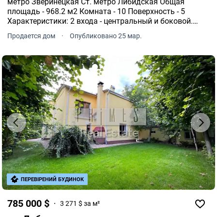
метро Зверинецкая Ст. метро Либидская Общая
площадь - 968.2 м2 Комната - 10 Поверхность - 5
Характеристики: 2 входа - центральный и боковой.
Окна польского производства с тонировочным
Продается дом
·
Опубликовано 25 мар.
напылением, обладающим функцией
энергосбережения.
ПЕРЕВІРЕНИЙ БУДИНОК
785 000 $
3 271 $ за м²