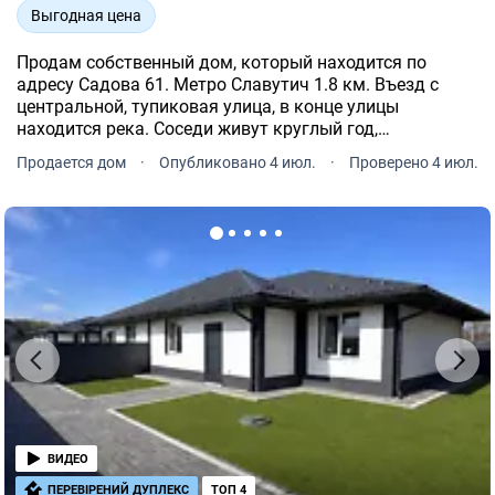
Выгодная цена
Продам собственный дом, который находится по
адресу Садова 61. Метро Славутич 1.8 км. Въезд с
центральной, тупиковая улица, в конце улицы
находится река. Соседи живут круглый год,
асфальтированный подъезд к дому. Заведено 20кв от
Продается дом
·
Опубликовано 4 июл.
·
Проверено 4 июл.
ДТЕК (прямой договор, 3 фазы, 2х тарифный). Газ по
улице.
ВИДЕО
ПЕРЕВІРЕНИЙ ДУПЛЕКС
ТОП 4