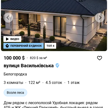
ВИДЕО
ПЕРЕВІРЕНИЙ БУДИНОК
ТОП 4
100 000 $
820 $ за м²
вулиця Васильківська
Белогородка
3 комнаты
122 м²
4.5 соток
1 этаж
Возле леса
Дом рядом с лесополосой Удобная локация: рядом
АТБ и ЖК «Перший Парковий», быстрый выезд в город