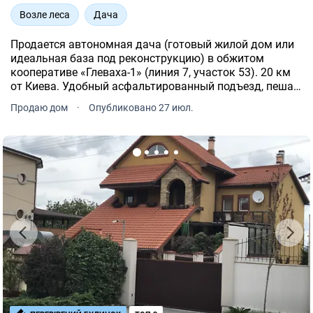
Возле леса
Дача
Продается автономная дача (готовый жилой дом или
идеальная база под реконструкцию) в обжитом
кооперативе «Глеваха-1» (линия 7, участок 53). 20 км
от Киева. Удобный асфальтированный подъезд, пешая
доступность до железнодорожной станции «Глеваха» и
Продаю дом
·
Опубликовано 27 июл.
маршруток. Рядом рынок, магазины, аптеки.