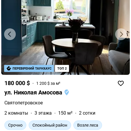
ПЕРЕВІРЕНИЙ ТАУНХАУС
ТОП 2
180 000 $
1 200 $ за м²
ул. Николая Амосова
Святопетровское
2 комнаты
3 этажа
150 м²
2 сотки
Срочно
Спокойный район
Возле леса