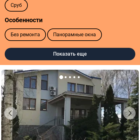
Сруб
Особенности
Без ремонта
Панорамные окна
С мебелью
С отоплением
С подвалом
Показать еще
С ремонтом
По цене
10 000 usd
15 000 usd
20 000 usd
25 000 usd
30 000 usd
35 000 usd
40 000 usd
5 000 usd
50 000 usd