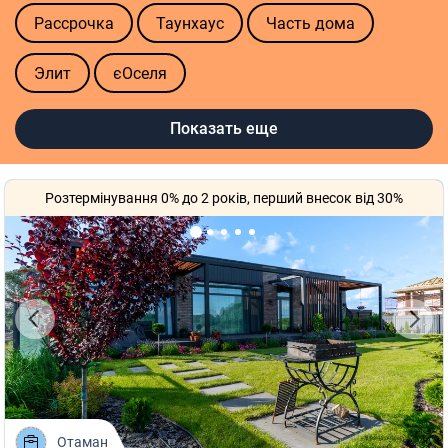
Рассрочка
Таунхаус
Часть дома
Элит
єОселя
Расположение
Показать еще
В деревне
Возле леса
У озера
Розтермінування 0% до 2 років, перший внесок від 30%
У реки
Тип дома
Коттеджи
Отаман