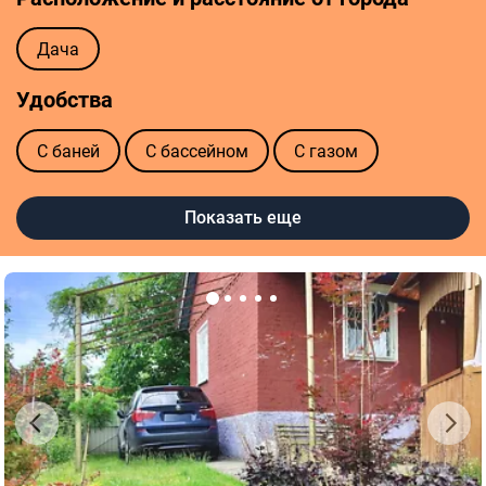
Дача
Удобства
С баней
С бассейном
С газом
С гаражом
С камином
С мансардой
Показать еще
С террасой
С удобствами
Этажность
Двухэтажный
Одноэтажный
Трехэтажный
Четырехэтажный