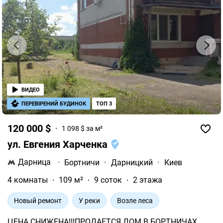
ВИДЕО
ПЕРЕВІРЕНИЙ БУДИНОК
ТОП 3
120 000 $
1 098 $ за м²
ул. Евгения Харченка
Дарница
·
Бортничи
·
Дарницкий
·
Киев
4 комнаты
109 м²
9 соток
2 этажа
Новый ремонт
У реки
Возле леса
ЦЕНА СНИЖЕНА!!!ПРОДАЕТСЯ ДОМ В БОРТНИЧАХ