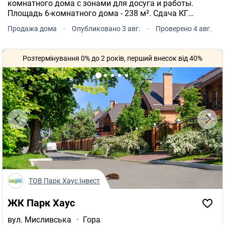
комнатного дома с зонами для досуга и работы.
Площадь 6-комнатного дома - 238 м². Сдача КГ
Озерный заявлена в 4 квартале 2026 года.
Продажа дома
·
Опубликовано 3 авг.
·
Проверено 4 авг.
Розтермінування 0% до 2 років, перший внесок від 40%
ТОВ Парк Хаус Інвест
ЖК Парк Хаус
вул. Мисливська
·
Гора