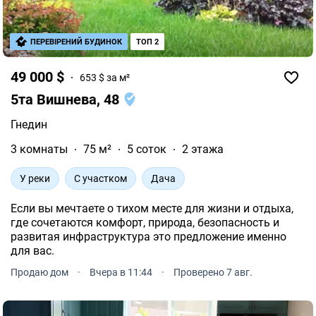
ПЕРЕВІРЕНИЙ БУДИНОК
ТОП 2
49 000 $
653 $ за м²
5та Вишнева, 48
Гнедин
3 комнаты
75 м²
5 соток
2 этажа
У реки
С участком
Дача
Если вы мечтаете о тихом месте для жизни и отдыха,
где сочетаются комфорт, природа, безопасность и
развитая инфраструктура это предложение именно
для вас.
Продаю дом
·
Вчера в 11:44
·
Проверено 7 авг.