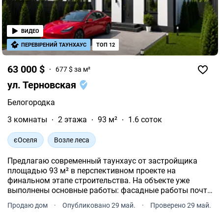
ВИДЕО
ПЕРЕВІРЕНИЙ ТАУНХАУС
ТОП 12
63 000 $
677 $ за м²
ул. Терновская
Белогородка
3 комнаты
2 этажа
93 м²
1.6 соток
єОселя
Возле леса
Предлагаю современный таунхаус от застройщика
площадью 93 м² в перспективном проекте на
финальном этапе строительства. На объекте уже
выполнены основные работы: фасадные работы почти
завершены, установлены окна, выполнены бетонные
Продаю дом
·
Опубликовано 29 май.
·
Проверено 29 май.
лестницы и завершены кровельные работы.