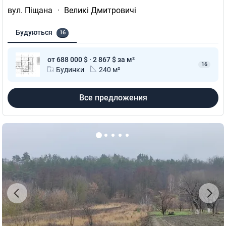
вул. Піщана
·
Великі Дмитровичі
Будуються
16
от 688 000 $ · 2 867 $ за м²
16
Будинки
240 м²
Все предложения