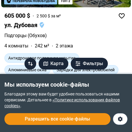
ПЕРЕВІРЕНА НОВОБУДОВА
ТОП 2
605 000 $
2 500 $ за м²
ул. Дубовая
Подгорцы (Обухов)
4 комнаты
242 м²
2 этажа
Антидроновое подземное укрытие
Карта
Фильтры
Алюминиевые окна
Зарядки для электромобилей
Продается 4-комнатный дом напрямую от
Мы используем cookie-файлы
застройщика - Отаман. Функциональная комфортная
планировка 4-комнатного дома отлично подойдет для
Благодаря этому вам будет удобнее пользоваться нашими
вашего уюта и досуга. Площадь 4-комнатного дома -
сервисами. Детальнее в
«Политике использования файлов
242 м².
cookies»
.
Продаю дом
·
Опубликовано 3 авг.
·
Проверено 4 авг.
Разрешить все cookie-файлы