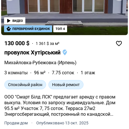
ВИДЕО
ПЕРЕВІРЕНИЙ БУДИНОК
ТОП 4
130 000 $
1 361 $ за м²
провулок Хутірський
Михайловка-Рубежовка (Ирпень)
3 комнаты
96 м²
7.75 соток
1 этаж
Спокойный район
Новый ремонт
ООО "Смарт Білд ЛСК" предлагает аренду с правом
выкупа. Условия по запросу индивидуальные. Дом
95.5 м² Участок 7, 75 соток. Терраса 27м2
Энергосберегающий, построенный по канадской
технологии-ЛСТК (легкие стальные тонкостенные
Продам дом
·
Опубликовано 13 окт. 2025
конструкции).