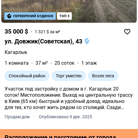
ПЕРЕВІРЕНИЙ БУДИНОК
ТОП 3
35 000 $
1 321 $ за м²
ул. Довжик(Советская), 43
Кагарлык
1 комната
37 м²
20 соток
1 этаж
Спокойный район
Торг уместен
Возле леса
Участок под застройку с домом в г. Кагарлык 20
соток! Местоположение: Выход на центральную трассу
в Киев (65 км) быстрый и удобный доезд, идеально
для тех, кто хочет жить рядом со столицей. Сзади
участка лесничество, тишина и природа.
Продам дом
·
Опубликовано 9 дек. 2025
Расположение и расстояние от города