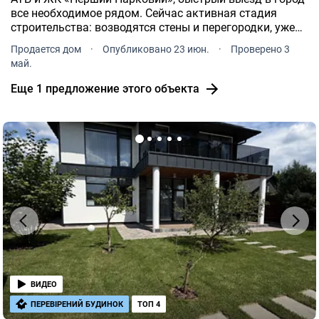
все необходимое рядом. Сейчас активная стадия
строительства: возводятся стены и перегородки, уже
завезены материалы для утепления. Работы
Продается дом
·
Опубликовано 23 июн.
·
Проверено 3
продолжаются ежедневно дома уверенно набирают
май.
форму.
Еще 1 предложение этого объекта
ВИДЕО
ПЕРЕВІРЕНИЙ БУДИНОК
ТОП 4