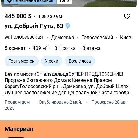
ПЕРЕВІРЕНИЙ БУДИНОК
ТОП 3
445 000 $
1 089 $ за м²
ул. Добрый Путь, 63
Голосеевская
·
Демеевка
·
Голосеевский
·
Киев
5 комнат
409 м²
3.1 сотка
3 этажа
Торг уместен
У реки
Возле леса
Без комиссииОт владельцаСУПЕР ПРЕДЛОЖЕНИЕ!
Продажа 3-этажного Дома в Киеве на Правом
берегуГолосеевский р-н., Демиевка, ул. Добрый Шлях
Лучшее расположение для центральной части города,
Тихое-Релаксованное место рядом с Голосеевским
Продам дом
·
Опубликовано 2 май.
·
Проверено 28 авг.
Парком и каскадными озерами До Крещатика на авто
2025
10/15 минут.
Материал