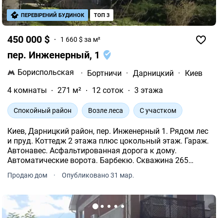
Недорого
ПЕРЕВІРЕНИЙ БУДИНОК
ТОП 3
450 000 $
1 660 $ за м²
пер. Инженерный, 1
Бориспольская
·
Бортничи
·
Дарницкий
·
Киев
4 комнаты
271 м²
12 соток
3 этажа
Спокойный район
Возле леса
С участком
Киев, Дарницкий район, пер. Инженерный 1. Рядом лес
и пруд. Коттедж 2 этажа плюс цокольный этаж. Гараж.
Автонавес. Асфальтированная дорога к дому.
Автоматические ворота. Барбекю. Скважина 265
метров, техническая скважина для автополива.
Продаю дом
·
Опубликовано 31 мар.
Городская канализация.