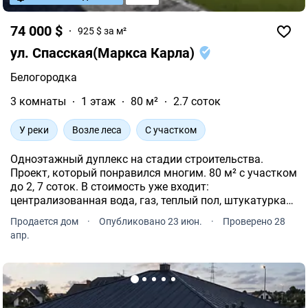
74 000 $
925 $ за м²
ул. Спасская(Маркса Карла)
Белогородка
3 комнаты
1 этаж
80 м²
2.7 соток
У реки
Возле леса
С участком
Одноэтажный дуплекс на стадии строительства.
Проект, который понравился многим. 80 м² с участком
до 2, 7 соток. В стоимость уже входит:
централизованная вода, газ, теплый пол, штукатурка
стен и разводка электрики. Удобное расположение
Продается дом
·
Опубликовано 23 июн.
·
Проверено 28
всего 15 км до Киева и три выезда в город.
апр.