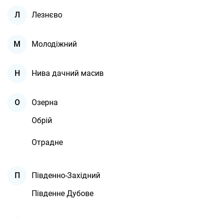
Лезнєво
Л
Молодіжний
М
Нива дачний масив
Н
Озерна
О
Обрій
Отрадне
Південно-Західний
П
Південне Дубове