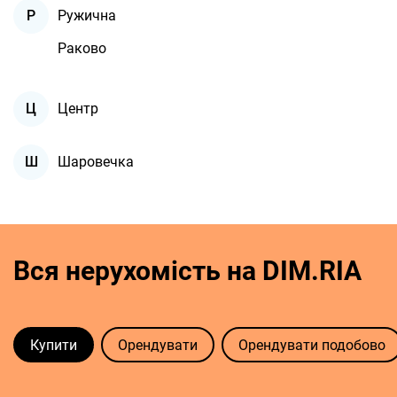
Ружична
Р
Раково
Центр
Ц
Шаровечка
Ш
Вся нерухомість на DIM.RIA
Купити
Орендувати
Орендувати подобово