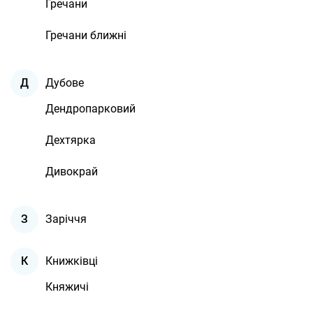
Гречани
Гречани ближні
Дубове
Д
Дендропарковий
Дехтярка
Дивокрай
Заріччя
З
Книжківці
К
Княжичі