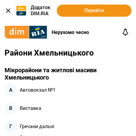
Додаток
Перейти
DIM.RIA
Нерухомо чесно
Райони Хмельницького
Мікрорайони та житлові масиви
Хмельницького
Автовокзал №1
А
Виставка
В
Гречани дальні
Г