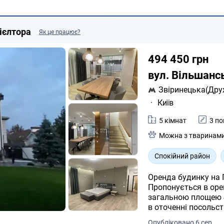
ліжком, гардеробною та своїм
відпочинку та спорту, є теніс
кімната пральня. На кожному
ієлтора
Як це працює?
побутова техніка. Дуже краси
Зона Барбекю. У 5 хвилинах п
ціна 1500 у.е./ міс.+ комун
494 450 грн
АГЕНТСТВА. Дмитро.
вул. Вільшанс
Звіринецька(Дру
·
Київ
5 кімнат
3 по
Можна з тваринам
Спокійний район
Оренда будинку на 
Пропонується в оре
загальною площею 4
в оточенні посольст
Будинок ідеально пі
Опубліковано 6 сер.