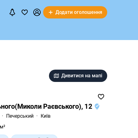
Додати оголошення
Дивитися на мапі
ьного(Миколи Раєвського), 12
·
Печерський
·
Київ
 м²