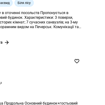
вориком та окремими двома входами в
раєвид
Біля лісу
нні посольств Пропонується в
ктеристики: 3 поверхи,
та
²
1-ша Продольна Основний будинок+гостьовий