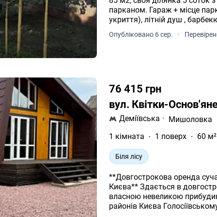
85 м2, своя ділянка 5 соток з плодовими деревами, обгороджений
парканом. Гараж + місце паркувальне у двор
укриття), літній душ , барбек
кімнатами , коридор, кухня і
Опубліковано 6 сер.
·
Перевірен
місця, меблі та техніка, своя
Осокорки. Поруч зупинка авто
відео Додатково: Автономніс
Працює інтернет. Система оп
техніка: Пральна машина, Ел
піч, Духова шафа, Пилосос. 
76 415 грн
+ економні комунальні 
вул. Квітки-Основ'ян
Деміївська
·
Мишоловка
1 кімната
1 поверх
60 м²
Біля лісу
**Довгострокова оренда суча
Києва** Здається в довгострокову оренду затишний сучасний будинок із
власною невеликою прибудин
районів Києва Голосіївському\. **Планування:** - кухня\-вітальня **open
space** з розкладним дивано