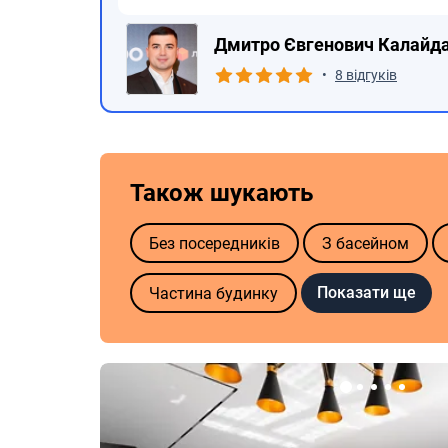
Дмитро Євгенович Калайд
•
8 відгуків
Також шукають
Без посередників
З басейном
Показати ще
Частина будинку