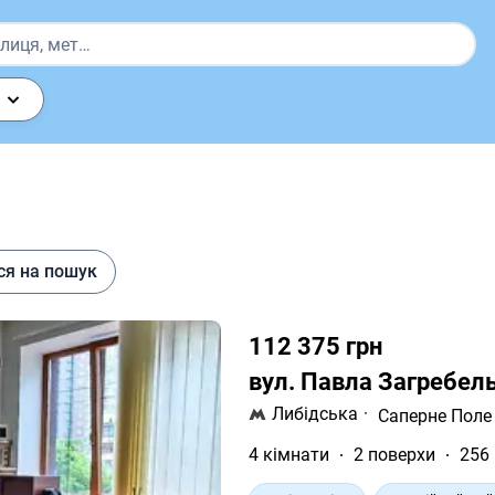
ся на пошук
112 375 грн
вул. Павла Загребел
Либідська
·
Саперне Поле
4 кімнати
2 поверхи
256