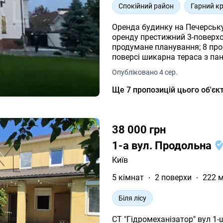
Закрита терироія із своїм д
Спокійний район
Гарний к
будинок! #A32120
Оренда будинку на Печерську в оточе
оренду престижний 3-поверховий будинок. Хара
продумане планування; 8 просторих кімнат; 7 сучасних санвузлів; на 3-му
поверсі шикарна тераса з панорамним видом на Печерськ. Комунікації та
зручності: автономний генератор 5, 5 кВт; система очищення води; газовий
Опубліковано 4 сер.
котел; усі необхідні технічні умови для комфортного життя чи роботи.
Паркування: гараж на 1 авто; відкритий паркінг ще на 7 авто. 3 1 5 9 1 7 3 3
Ще 7 пропозицій цього об'єк
2 7 6 1
38 000 грн
1-а вул. Продольна
Київ
5 кімнат
2 поверхи
222 м
Біля лісу
СТ "Гідромеханізатор" вул 