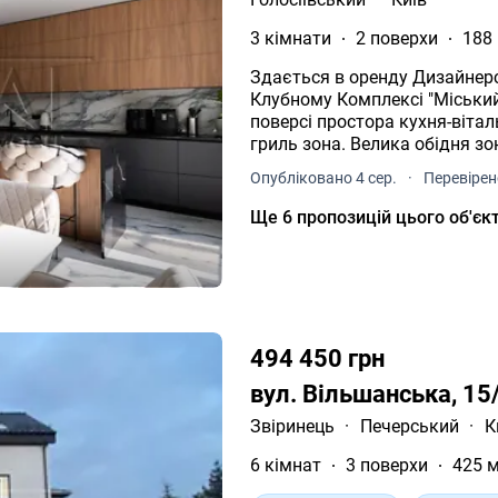
3 кімнати
2 поверхи
188
Здається в оренду Дизайнер
Клубному Комплексі "Міський будинок 2" Планув
поверсі простора кухня-вітал
гриль зона. Велика обідня зон
підсвіткою та вбудованими 
Опубліковано 4 сер.
·
Перевірен
ПРАЦЮЮЧИЙ КАМІН! Кухня об
технікою. Система вентиляці
Ще 6 пропозицій цього об'єк
БУДИНКУ! 2. На другому поверсі, дві окремі спальні кімнати. - Спальня
кімната із власною просторо
душем. Двоспальне ліжко та
кондиціонер. - Спальна кімна
Двоспальне ліжко та телевізо
Господарське приміщення із
494 450 грн
(окремою) "BOSCH"; - Основний
бойлер на 100 літрів "SUPERLUX
вул. Вільшанська, 15
воду (на всю воду в будинку) 
Звіринець
·
Печерський
·
К
ставити самому потрібно; - Ге
кВт "DEYE"; - Батарея на 32 кВт; -
6 кімнат
3 поверхи
425 м
варіант як укриття, є розкладний диван. Також