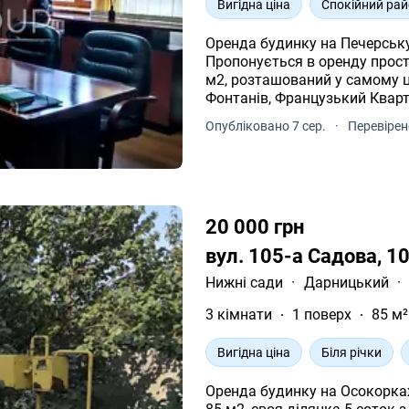
Вигідна ціна
Спокійний ра
Оренда будинку на Печерську |
Пропонується в оренду прос
м2, розташований у самому ц
Фонтанів, Французький Кварта
збудований з якісних матеріа
Опубліковано 7 сер.
·
Перевірен
представництва компанії чи посольства. Плануванн
гараж на 2 автомобілі; сауна
приміщення. 1 поверх: просто
виходом у двір; санвузол; гар
гардеробна; два санвузли. Будинок обладнаний автономним опаленням
20 000 грн
(газовий котел), підключені 
електропостачання. Земельна
вул. 105-а Садова, 1
огороджена. Встановлені ков
затишну альтанку біля басей
Нижні сади
·
Дарницький
·
чудове місце для відпочинку 
3 кімнати
1 поверх
85 м²
розташований у престижному
У пішій доступності станції м
та все необхідн
Вигідна ціна
Біля річки
Оренда будинку на Осокорках