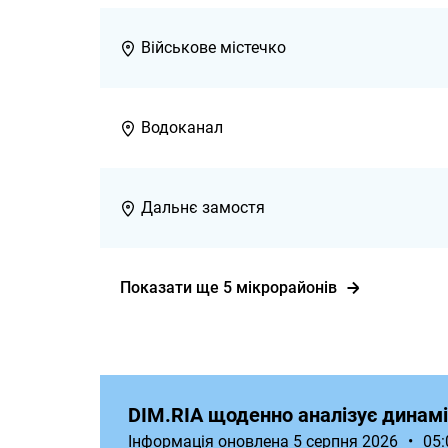
Військове містечко
Водоканал
Дальнє замостя
Показати ще 5 мікрорайонів
DIM.RIA щоденно аналізує динамі
Інформація оновлена 5 серпня 2026
•
05: