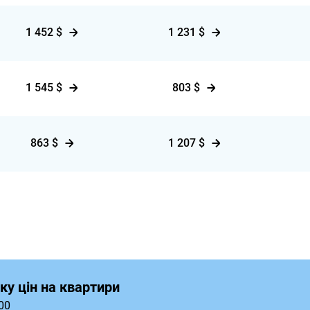
1 452 $
1 231 $
1 545 $
803 $
863 $
1 207 $
ку цін на квартири
00