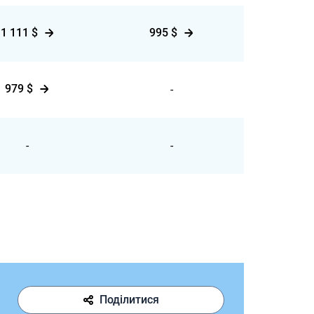
1 111 $
995 $
979 $
-
-
-
Поділитися