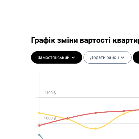
Графік зміни вартості квартир
Замостянський
Додати район
0 $ за м²
0 $ за м²
0 $ за м²
0 $ за м²