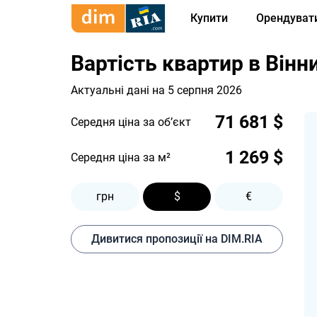
Купити
Орендуват
Вартість квартир в Вінн
Актуальні дані на 5 серпня 2026
71 681 $
Середня ціна за об’єкт
1 269 $
Середня ціна за м²
грн
$
€
Дивитися пропозиції на DIM.RIA