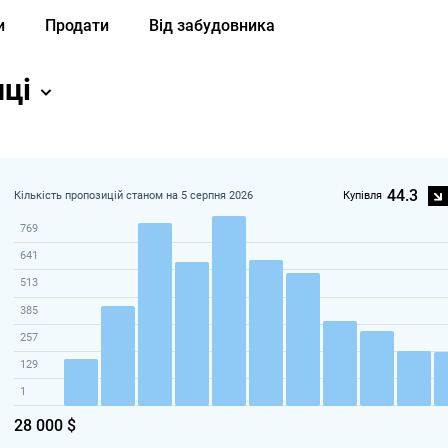
и
Продати
Від забудовника
иці
44.3
Кількість пропозицій станом на 5 серпня 2026
Купівля
769
641
513
385
257
129
1
28 000 $