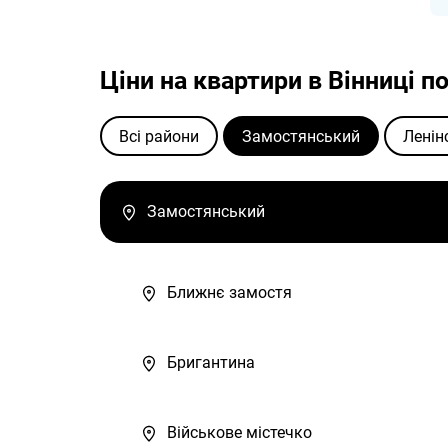
Ціни на квартири в Вінниці по
Всі райони
Замостянський
Ленін
Замостянський
Ближнє замостя
Бригантина
Військове містечко