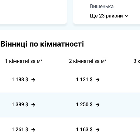
Вишенька
Ще 23 райони
Вінниці по кімнатності
1 кімнатні за м²
2 кімнатні за м²
3 
1 188 $
1 121 $
1 389 $
1 250 $
1 261 $
1 163 $