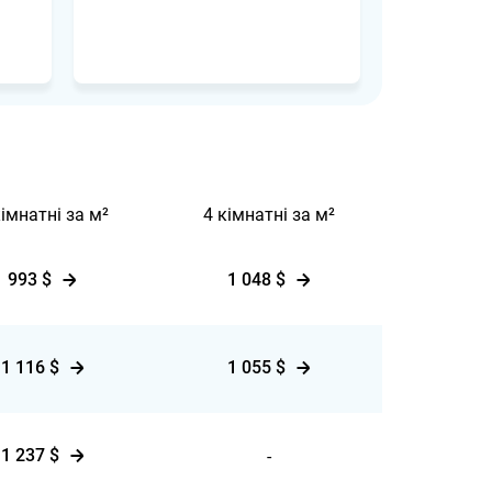
кімнатні за м²
4 кімнатні за м²
993 $
1 048 $
1 116 $
1 055 $
1 237 $
-