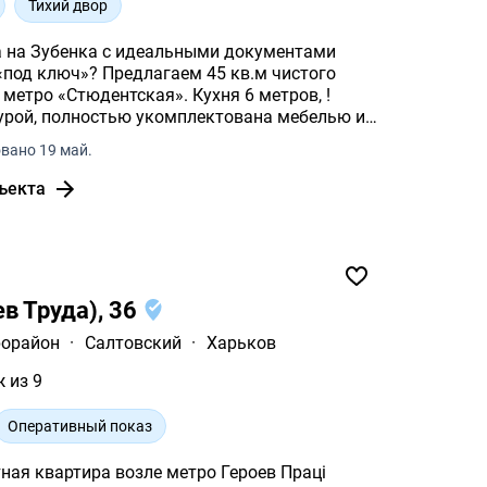
Тихий двор
а на Зубенка с идеальными документами ️
 «под ключ»? Предлагаем 45 кв.м чистого
 метро «Стюдентская». Кухня 6 метров, !
аурой, полностью укомплектована мебелью и
вано 19 май.
ъекта
в Труда), 36
рорайон
·
Салтовский
·
Харьков
ж из 9
Оперативный показ
ная квартира возле метро Героев Праці