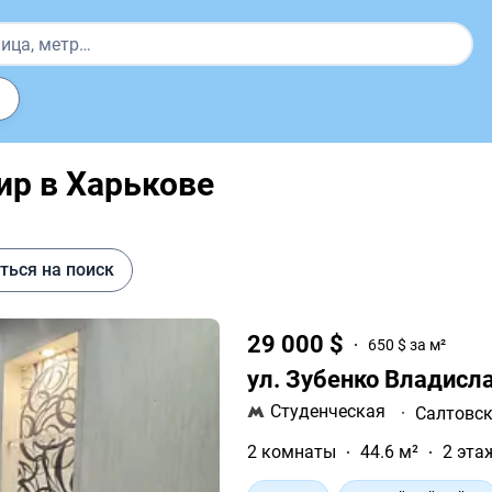
ир в Харькове
ться на поиск
29 000 $
650 $ за м²
ул. Зубенко Владисл
Студенческая
·
Салтовс
2 комнаты
44.6 м²
2 эта