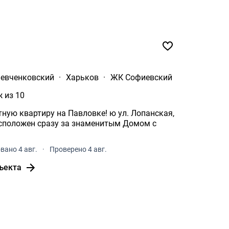
евченковский
·
Харьков
·
ЖК Софиевский
ж из 10
тиру на Павловке! ю ул. Лопанская,
вано 4 авг.
·
Проверено 4 авг.
ъекта