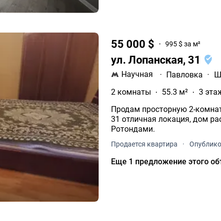
55 000 $
995 $ за м²
ул. Лопанская, 31
Научная
·
Павловка
·
Ш
2 комнаты
55.3 м²
3 эта
Продам просторную 2-комнатную квар
31 отличная локация, дом расположен сразу за знаменитым Домом с
Ротондами.
Продается квартира
·
Опублико
Еще 1 предложение этого об