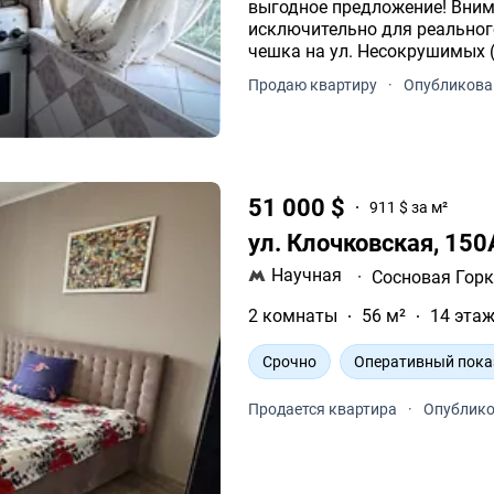
выгодное предложение! Вним
исключительно для реального покупателя! Продае
чешка на ул. Несокрушимых (
Продаю квартиру
·
Опубликован
51 000 $
911 $ за м²
ул. Клочковская, 15
Научная
·
Сосновая Гор
2 комнаты
56 м²
14 этаж
Срочно
Оперативный пока
Продается квартира
·
Опублико