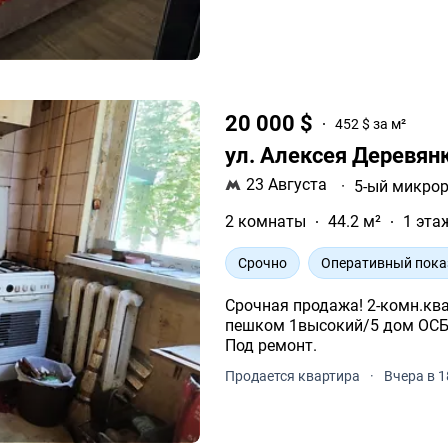
20 000 $
452 $ за м²
ул. Алексея Деревян
23 Августа
·
5-ый микро
2 комнаты
44.2 м²
1 эта
Срочно
Оперативный пока
Срочная продажа! 2-комн.ква
пешком 1высокий/5 дом ОСББ
Под ремонт.
Продается квартира
·
Вчера в 1