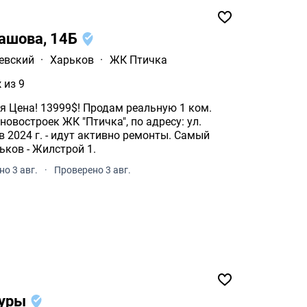
башова, 14Б
евский
·
Харьков
·
ЖК Птичка
 из 9
я Цена! 13999$! Продам реальную 1 ком.
овостроек ЖК "Птичка", по адресу: ул.
в 2024 г. - идут активно ремонты. Самый
ков - Жилстрой 1.
о 3 авг.
·
Проверено 3 авг.
куры