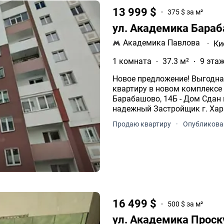
13 999 $
375 $ за м²
ул. Академика Бара
Академика Павлова
·
Ки
1 комната
37.3 м²
9 этаж
Новое предложение! Выгодна
квартиру в новом комплексе н
Барабaшовo, 14Б - Дом Сдан 
надежный Застройщик г. Харь
Продаю квартиру
·
Опубликован
16 499 $
500 $ за м²
ул. Академика Прос