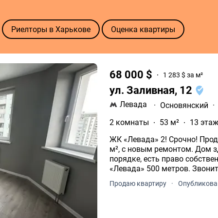
Риелторы в Харькове
Оценка квартиры
68 000 $
1 283 $ за м²
ул. Заливная, 12
Левада
·
Основянский
·
2 комнаты
53 м²
13 этаж
ЖК «Левада» 2! Срочно! Пр
м², с новым ремонтом. Дом з
порядке, есть право собстве
«Левада» 500 метров. З
Продаю квартиру
·
Опубликован