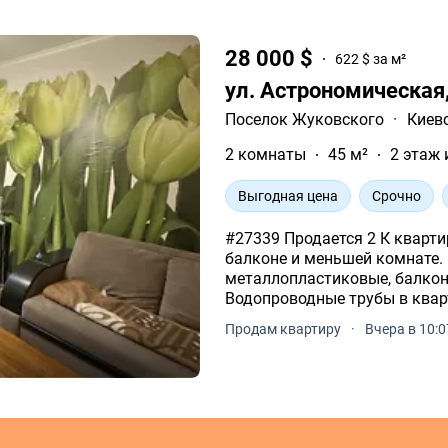
28 000 $
622 $ за м²
ул. Астрономическая
Поселок Жуковского
·
Киев
2 комнаты
45 м²
2 этаж 
Выгодная цена
Срочно
#27339 Продается 2 К квартир
балконе и меньшей комнате.
металлопластиковые, балкон
Водопроводные трубы в квар
межкомнатные двери.
Продам квартиру
·
Вчера в 10:0