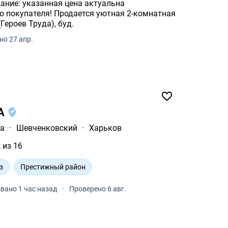
ание: указанная цена актуальна
тся уютная 2-комнатная
Героев Труда), буд.
о 27 апр.
0А
ка
·
Шевченковский
·
Харьков
 из 16
з
Престижный район
вано 1 час назад
·
Проверено 6 авг.