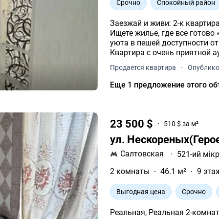
Срочно
Спокойный район
Заезжай и живи: 2-к квартир
Ищете жилье, где все готово
уюта в пешей доступности от
Квартира с очень приятной 
бытовой техникой.
Продается квартира
·
Опублико
Еще 1 предложение этого об
23 500 $
510 $ за м²
ул. Нескореных(Герое
Салтовская
·
521-ий мік
2 комнаты
46.1 м²
9 эта
Выгодная цена
Срочно
Реальная, Реальная 2-комнат