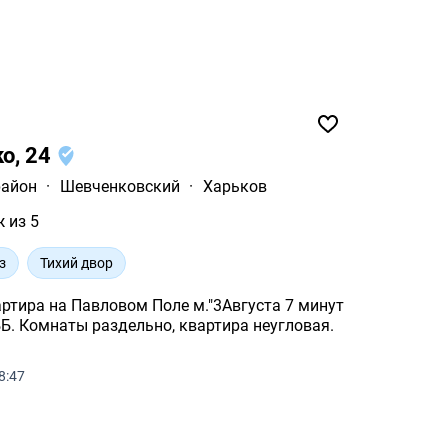
ко, 24
район
·
Шевченковский
·
Харьков
ж из 5
з
Тихий двор
ртира на Павловом Поле м."3Августа 7 минут
. Комнаты раздельно, квартира неугловая.
8:47