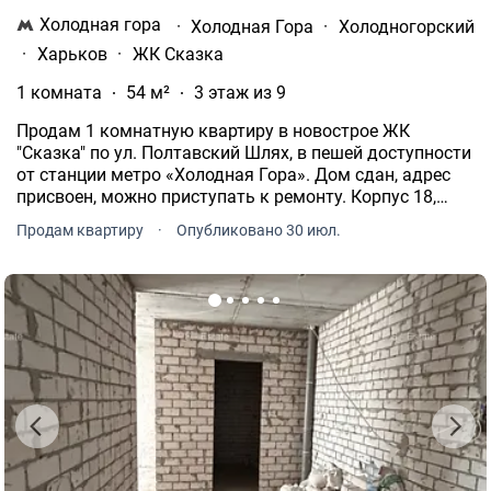
Холодная гора
·
Холодная Гора
·
Холодногорский
·
Харьков
·
ЖК Сказка
1 комната
54 м²
3 этаж из 9
Продам 1 комнатную квартиру в новострое ЖК
"Сказка" по ул. Полтавский Шлях, в пешей доступности
от станции метро «Холодная Гора». Дом сдан, адрес
присвоен, можно приступать к ремонту. Корпус 18,
оформлено право собственности на квартиру!
Продам квартиру
·
Опубликовано 30 июл.
Квартира расположена на 3 этаже 9 этажного дома.