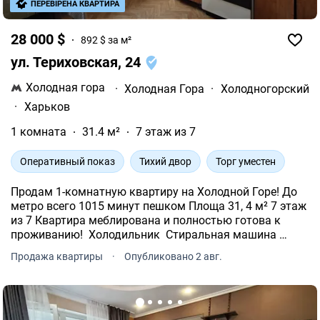
ПЕРЕВІРЕНА КВАРТИРА
28 000 $
892 $ за м²
ул. Териховская, 24
Холодная гора
·
Холодная Гора
·
Холодногорский
·
Харьков
1 комната
31.4 м²
7 этаж из 7
Оперативный показ
Тихий двор
Торг уместен
Продам 1-комнатную квартиру на Холодной Горе! До
метро всего 1015 минут пешком Площа 31, 4 м² 7 этаж
из 7 Квартира меблирована и полностью готова к
проживанию! ️ Холодильник ️ Стиральная машина ️
Кондиционер ️ Металлопластиковые окна ️ Балкон ️
Продажа квартиры
·
Опубликовано 2 авг.
Газовая колонка ️ Установленные счетчики Дом утеп.