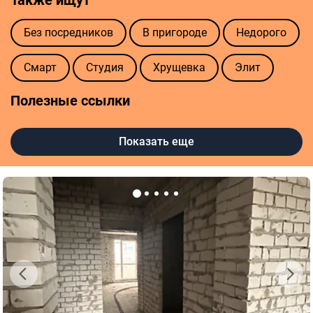
Без посредников
В пригороде
Недорого
Смарт
Студия
Хрущевка
Элит
Полезные ссылки
Агентства недвижимости в Харькове
Показать еще
Риелторы в Харькове
Оценка квартиры