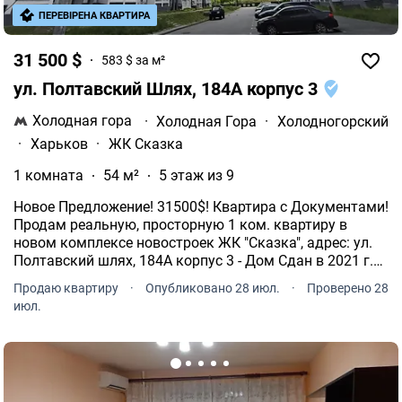
ПЕРЕВІРЕНА КВАРТИРА
31 500 $
583 $ за м²
ул. Полтавский Шлях, 184А корпус 3
Холодная гора
·
Холодная Гора
·
Холодногорский
·
Харьков
·
ЖК Сказка
1 комната
54 м²
5 этаж из 9
Новое Предложение! 31500$! Квартира с Документами!
Продам реальную, просторную 1 ком. квартиру в
новом комплексе новостроек ЖК "Сказка", адрес: ул.
Полтавский шлях, 184А корпус 3 - Дом Сдан в 2021 г.
Заселен и обжит, работает лифт. Самый надежный
Продаю квартиру
·
Опубликовано 28 июл.
·
Проверено 28
Застройщик г. Харькова - Жилстрой-1.
июл.