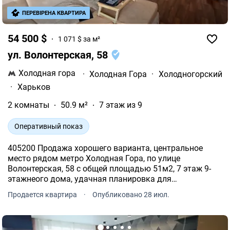
ПЕРЕВІРЕНА КВАРТИРА
54 500 $
1 071 $ за м²
ул. Волонтерская, 58
Холодная гора
·
Холодная Гора
·
Холодногорский
·
Харьков
2 комнаты
50.9 м²
7 этаж из 9
Оперативный показ
405200 Продажа хорошего варианта, центральное
место рядом метро Холодная Гора, по улице
Волонтерская, 58 с общей площадью 51м2, 7 этаж 9-
этажнеого дома, удачная планировка для
двухкомнатной шикарной квартиры. Очень
Продается квартира
·
Опубликовано 28 июл.
перспективное вложение денег с быстрой
окупаемостью.