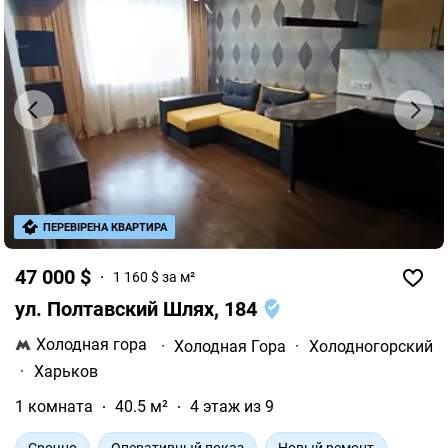
ПЕРЕВІРЕНА КВАРТИРА
47 000 $
1 160 $ за м²
ул. Полтавский Шлях, 184
Холодная гора
·
Холодная Гора
·
Холодногорский
·
Харьков
1 комната
40.5 м²
4 этаж из 9
Срочно
Оперативный показ
Новый ремонт