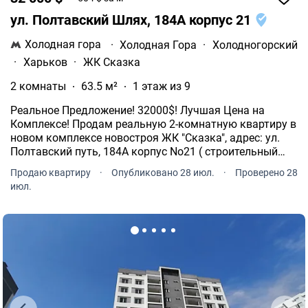
ул. Полтавский Шлях, 184А корпус 21
Холодная гора
·
Холодная Гора
·
Холодногорский
·
Харьков
·
ЖК Сказка
2 комнаты
63.5 м²
1 этаж из 9
Реальное Предложение! 32000$! Лучшая Цена на
Комплексе! Продам реальную 2-комнатную квартиру в
новом комплексе новостроя ЖК "Сказка", адрес: ул.
Полтавский путь, 184А корпус No21 ( строительный
дом 23 ) - Дом Построен, присвоен адрес. Идут
Продаю квартиру
·
Опубликовано 28 июл.
·
Проверено 28
ремонты. Самый надежный застройщик г. Харьков
июл.
Жилстрой-1.