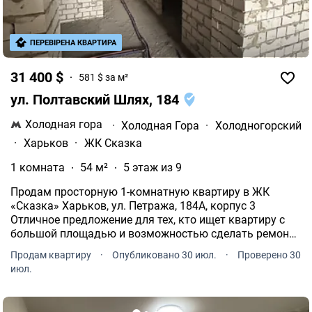
ПЕРЕВІРЕНА КВАРТИРА
31 400 $
581 $ за м²
ул. Полтавский Шлях, 184
Холодная гора
·
Холодная Гора
·
Холодногорский
·
Харьков
·
ЖК Сказка
1 комната
54 м²
5 этаж из 9
Продам просторную 1-комнатную квартиру в ЖК
«Сказка» Харьков, ул. Петража, 184А, корпус 3
Отличное предложение для тех, кто ищет квартиру с
большой площадью и возможностью сделать ремонт
полностью под себя.
Продам квартиру
·
Опубликовано 30 июл.
·
Проверено 30
июл.