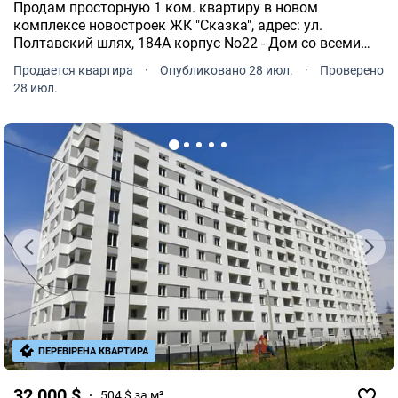
Продам просторную 1 ком. квартиру в новом
комплексе новостроек ЖК "Сказка", адрес: ул.
Полтавский шлях, 184А корпус No22 - Дом со всеми
коммуникациями, Заселяется. Идут Ремонты. Самый
Продается квартира
·
Опубликовано 28 июл.
·
Проверено
надежный Застройщик г. Харькова Жилстрой-1.
28 июл.
ПЕРЕВІРЕНА КВАРТИРА
32 000 $
504 $ за м²