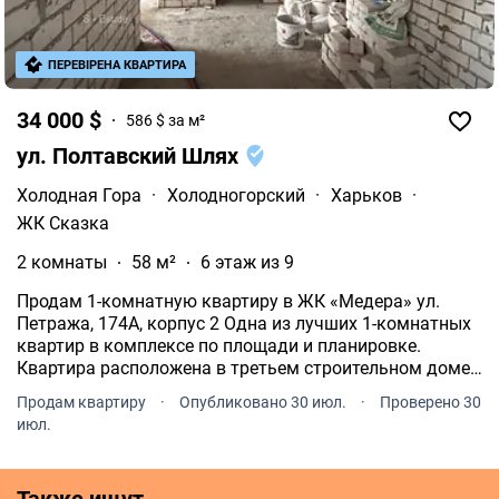
ПЕРЕВІРЕНА КВАРТИРА
34 000 $
586 $ за м²
ул. Полтавский Шлях
Холодная Гора
·
Холодногорский
·
Харьков
·
ЖК Сказка
2 комнаты
58 м²
6 этаж из 9
Продам 1-комнатную квартиру в ЖК «Медера» ул.
Петража, 174А, корпус 2 Одна из лучших 1-комнатных
квартир в комплексе по площади и планировке.
Квартира расположена в третьем строительном доме,
на 6 этаже из 9. Общая площадь максимальная среди
Продам квартиру
·
Опубликовано 30 июл.
·
Проверено 30
однокомнатных квартир данного типа.
июл.
Также ищут