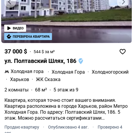
ВИДЕО
ПЕРЕВІРЕНА КВАРТИРА
37 000 $
544 $ за м²
ул. Полтавский Шлях, 186
Холодная гора
·
Холодная Гора
·
Холодногорский
·
Харьков
·
ЖК Сказка
2 комнаты
68 м²
5 этаж из 9
Квартира, которая точно стоит вашего внимания.
Квартира расположена в городе Харьков, район Метро
Холодная Гора. По адресу: Полтавский Шлях, 186. 5
этаж. Можно рассчитаться сертификатами
єВідновлення. Приобретение объекта недвижимости
Продаю квартиру
·
Опубликовано 4 авг.
·
Проверено 4
путем переуступки.