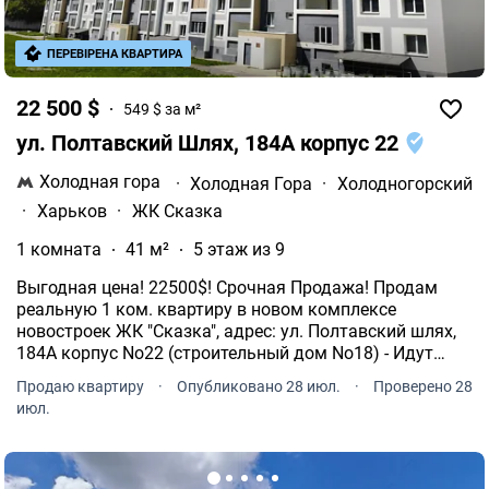
ПЕРЕВІРЕНА КВАРТИРА
22 500 $
549 $ за м²
ул. Полтавский Шлях, 184А корпус 22
Холодная гора
·
Холодная Гора
·
Холодногорский
·
Харьков
·
ЖК Сказка
1 комната
41 м²
5 этаж из 9
Выгодная цена! 22500$! Срочная Продажа! Продам
реальную 1 ком. квартиру в новом комплексе
новостроек ЖК "Сказка", адрес: ул. Полтавский шлях,
184А корпус No22 (строительный дом No18) - Идут
ремонты, Дом Заселяется. Самый надежный
Продаю квартиру
·
Опубликовано 28 июл.
·
Проверено 28
Застройщик г. Харькова Жилстрой-1.
июл.