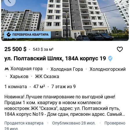
ПЕРЕВІРЕНА КВАРТИРА
25 500 $
543 $ за м²
ул. Полтавский Шлях, 184А корпус 19
Холодная гора
·
Холодная Гора
·
Холодногорский
·
Харьков
·
ЖК Сказка
1 комната
47 м²
7 этаж из 9
Новинка! Лучшее планирование по выгодной цене!
Продам 1 ком. квартиру в новом комплексе
новостроек ЖК "Сказка", адрес: ул. Полтавский путь,
184А корпус No19 - Дом сдан, присвоен адрес. Самый
надежный застройщик г. Харьков Жилстрой-1.
Продается квартира
·
Опубликовано 28 июл.
·
Проверено
Квартира находится на 7-м этаже 9-этажного дома. Не
28 июл.