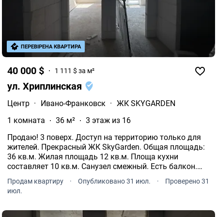
ПЕРЕВІРЕНА КВАРТИРА
40 000 $
1 111 $ за м²
ул. Хриплинская
Центр
·
Ивано-Франковск
·
ЖК SKYGARDEN
1 комната
36 м²
3 этаж из 16
Продаю! 3 поверх. Доступ на территорию только для
жителей. Прекрасный ЖК SkyGarden. Общая площадь:
36 кв.м. Жилая площадь 12 кв.м. Площа кухни
составляет 10 кв.м. Санузел смежный. Есть балкон.
Панорамные окна. Индивидуальные счетчики: газ,
Продам квартиру
·
Опубликовано 31 июл.
·
Проверено 31
электричество. Теплая вода бойлер. Интернет
июл.
проведен.