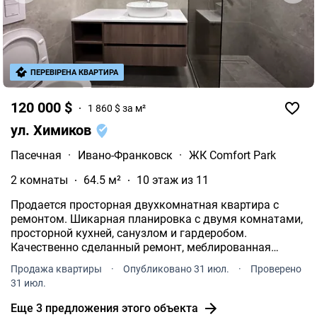
ПЕРЕВІРЕНА КВАРТИРА
120 000 $
1 860 $ за м²
ул. Химиков
Пасечная
·
Ивано-Франковск
·
ЖК Comfort Park
2 комнаты
64.5 м²
10 этаж из 11
Продается просторная двухкомнатная квартира с
ремонтом. Шикарная планировка с двумя комнатами,
просторной кухней, санузлом и гардеробом.
Качественно сделанный ремонт, меблированная
кухня. Из техники есть: посудомоечная машина,
Продажа квартиры
·
Опубликовано 31 июл.
·
Проверено
духовка, микроволновая печь, газовая поверхность и
31 июл.
вытяжка.
Еще 3 предложения этого объекта