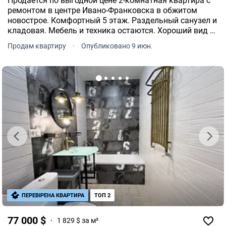
Продается по выгодной цене 2-комнатная квартира с
ремонтом в центре Ивано-Франковска в обжитом
новострое. Комфортный 5 этаж. Раздельный санузел и
кладовая. Мебель и техника остаются. Хороший вид из
окон, где уже точно перед Вами не построят дом.
Продам квартиру
·
Опубликовано 9 июн.
Заинтересовало, звоните.
ПЕРЕВІРЕНА КВАРТИРА
ТОП 2
77 000 $
1 829 $ за м²