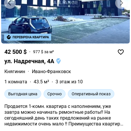
ПЕРЕВІРЕНА КВАРТИРА
42 500 $
977 $ за м²
ул. Надречная, 4А
Княгинин
·
Ивано-Франковск
1 комната
43.5 м²
3 этаж из 10
Выгодная цена
Срочно
Оперативный показ
Продается 1-комн. квартира с наполнением, уже
завтра можно начинать ремонтные работы!! На
сегодняшний день таких предложений на рынке
недвижимости очень мало !! Преимущества квартиры:
внутренняя и южная сторона. Теплый пол по всей