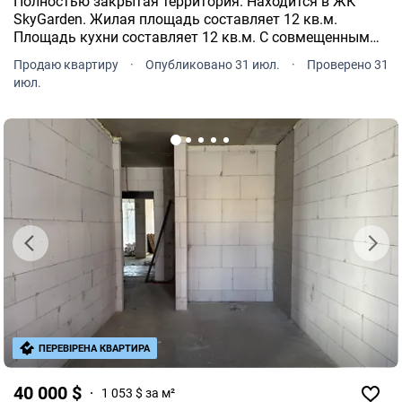
Полностью закрытая территория. Находится в ЖК
SkyGarden. Жилая площадь составляет 12 кв.м.
Площадь кухни составляет 12 кв.м. С совмещенным
санузлом. Имеется балкон. С панорамными окнами.
Продаю квартиру
·
Опубликовано 31 июл.
·
Проверено 31
Индивидуальные счетчики: газ, электричество.
июл.
Бойлер.
ПЕРЕВІРЕНА КВАРТИРА
40 000 $
1 053 $ за м²