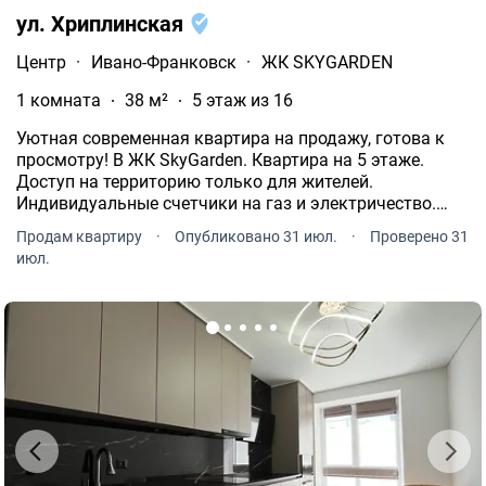
ул. Хриплинская
Центр
·
Ивано-Франковск
·
ЖК SKYGARDEN
1 комната
38 м²
5 этаж из 16
Уютная современная квартира на продажу, готова к
просмотру! В ЖК SkyGarden. Квартира на 5 этаже.
Доступ на территорию только для жителей.
Индивидуальные счетчики на газ и электричество.
Теплая вода бойлер. Интернет есть. Мебель
Продам квартиру
·
Опубликовано 31 июл.
·
Проверено 31
отсутствует. Общая площадь помещения 38 кв.м.
июл.
Жилая площадь 12 кв.м.