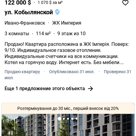
122 000 $
1 070 $ за м²
ул. Кобылянской
Ивано-Франковск
·
ЖК Империя
3 комнаты
114 м²
9 этаж из 10
Продаю! Квартира расположена в ЖК Імперія. Поверх:
9/10. Индивидуальное газовое отопление.
Индивидуальные счетчики на все коммуникации.
Котел на горячую воду. Интернет есть. Без мебели.
Общая площадь: 114 кв.м. Жилая площадь 80 кв.м. 25
Продаю квартиру
·
Опубликовано 31 июл.
·
Проверено 31
кв.м. площадь кухни. Наличие балкона. Панорамные
июл.
окна.
Еще 1 предложение этого объекта
Розтермінування до 30 міс., перший внесок від 20%