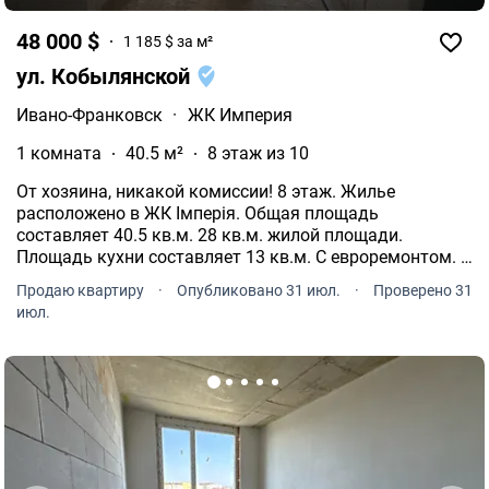
48 000 $
1 185 $ за м²
ул. Кобылянской
Ивано-Франковск
·
ЖК Империя
1 комната
40.5 м²
8 этаж из 10
От хозяина, никакой комиссии! 8 этаж. Жилье
расположено в ЖК Імперія. Общая площадь
составляет 40.5 кв.м. 28 кв.м. жилой площади.
Площадь кухни составляет 13 кв.м. С евроремонтом. С
большим балконом. Теплый пол. В помещении
Продаю квартиру
·
Опубликовано 31 июл.
·
Проверено 31
панорамные окна. Цена 48000 $.
июл.