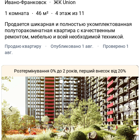
Ивано-Франковск
·
ЖК Union
1 комната
46 м²
4 этаж из 11
Продается шикарная и полностью укомплектованная
полуторакомнатная квартира с качественным
ремонтом, мебелью и всей необходимой техникой.
Продаю квартиру
·
Опубликовано 1 авг.
·
Проверено 1
авг.
Розтермінування 0% до 2 років, перший внесок від 20%