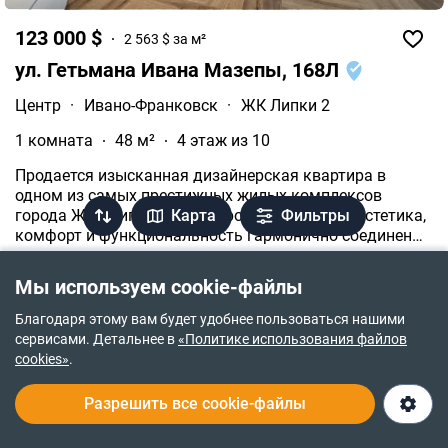
123 000 $
2 563 $ за м²
ул. Гетьмана Ивана Мазепы, 168Л
Центр
·
Ивано-Франковск
·
ЖК Липки 2
1 комната
48 м²
4 этаж из 10
Продается изысканная дизайнерская квартира в
одном из самых престижных жилых комплексов
Карта
Фильтры
города ЖК «Липки 2». Это пространство, где эстетика,
комфорт и функциональность гармонично соединены
в каждой детали.
Продам квартиру
·
Опубликовано 30 июл.
·
Проверено 30
Мы используем cookie-файлы
июл.
Благодаря этому вам будет удобнее пользоваться нашими
Еще 4 предложения этого объекта
сервисами. Детальнее в
«Политике использования файлов
cookies»
.
Разрешить все cookie-файлы