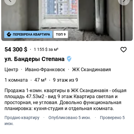
ПЕРЕВІРЕНА КВАРТИРА
ТОП 9
54 300 $
1 155 $ за м²
ул. Бандеры Степана
Центр
·
Ивано-Франковск
·
ЖК Скандинавия
1 комната
47 м²
9 этаж из 9
Продажа 1-комн. квартиры в ЖК Скандинавія - общая
площадь 47.53м2 - вид 9 этаж Квартира светлая и
просторная, не угловая. Довольно функциональная
планировка: кухня-студия и отдельная комната.
Продаю квартиру
·
Опубликовано 5 июн.
·
Проверено 5
июн.