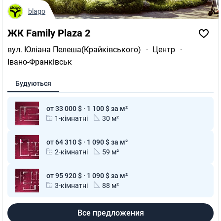
blago
ЖК Family Plaza 2
вул. Юліана Пелеша(Крайківського)
·
Центр
·
Івано-Франківськ
Будуються
от 33 000 $ · 1 100 $ за м²
1-кімнатні
30 м²
от 64 310 $ · 1 090 $ за м²
2-кімнатні
59 м²
от 95 920 $ · 1 090 $ за м²
3-кімнатні
88 м²
Все предложения