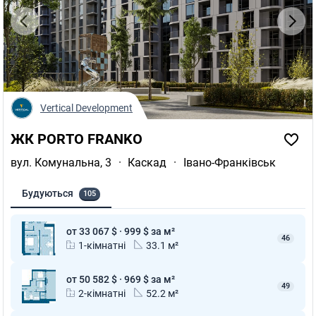
Vertical Development
ЖК PORTO FRANKO
вул. Комунальна, 3
·
Каскад
·
Івано-Франківськ
Будуються
105
от 33 067 $ · 999 $ за м²
46
1-кімнатні
33.1 м²
от 50 582 $ · 969 $ за м²
49
2-кімнатні
52.2 м²