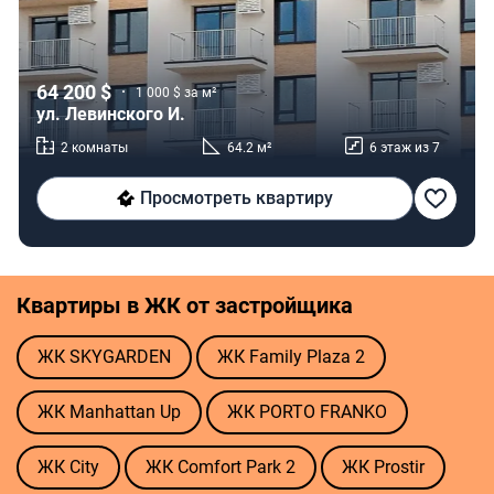
64 200 $
1 000 $ за м²
ул. Левинского И.
2 комнаты
64.2 м²
6 этаж из 7
Просмотреть квартиру
Квартиры в ЖК от застройщика
ЖК SKYGARDEN
ЖК Family Plaza 2
ЖК Manhattan Up
ЖК PORTO FRANKO
ЖК City
ЖК Comfort Park 2
ЖК Prostir