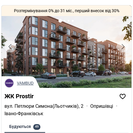
Розтермінування 0% до 31 міс., перший внесок від 30%
VAMBUD
ЖК Prostir
вул. Петлюри Симона(Льотчиків), 2
·
Опришівці
·
Івано-Франківськ
Будуються
49