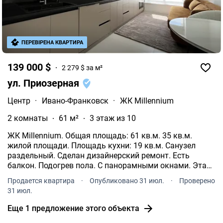
ПЕРЕВІРЕНА КВАРТИРА
139 000 $
2 279 $ за м²
ул. Приозерная
Центр
·
Ивано-Франковск
·
ЖК Millennium
2 комнаты
61 м²
3 этаж из 10
ЖК Millennium. Общая площадь: 61 кв.м. 35 кв.м.
жилой площади. Площадь кухни: 19 кв.м. Санузел
раздельный. Сделан дизайнерский ремонт. Есть
балкон. Подогрев пола. С панорамными окнами. Этаж:
3/10. Территория круглосуточно охраняется. Доступ на
Продается квартира
·
Опубликовано 31 июл.
·
Проверено
территорию только для жителей. Работает лифт.
31 июл.
Еще 1 предложение этого объекта