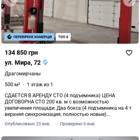
ПЕРЕВІРЕНЕ КОМЕРЦІЯ
ТОП 8
134 850 грн
ул. Мира, 72
Драгомирчаны
500 м²
1 этаж из 1
СДАЕТСЯ В АРЕНДУ СТО (4 подъемника) ЦЕНА
ДОГОВОРНА СТО 200 кв. м с возможностью
увеличения площади; Два бокса (4 подъемника на 4 т
верхняя синхронизация, полностью новые)
промышленная мойка стяжка; есть солнечная
Опубликовано 23 янв.
·
Проверено 6 янв.
станция, горячая вода, душ, туалеты на территории 50
м до АТБ Адреса: г.