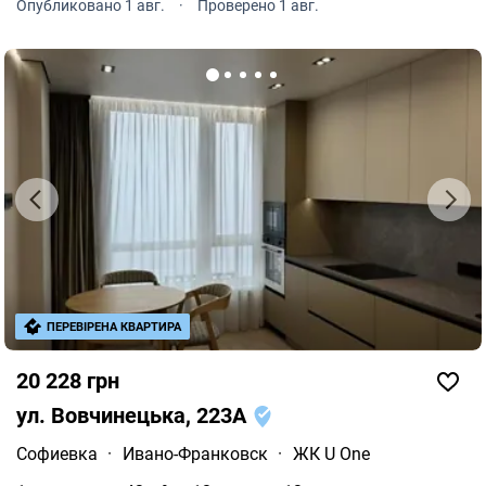
Опубликовано 1 авг.
·
Проверено 1 авг.
воду. В квартире Wi-Fi.
ПЕРЕВІРЕНА КВАРТИРА
20 228 грн
ул. Вовчинецька, 223А
Софиевка
·
Ивано-Франковск
·
ЖК U One