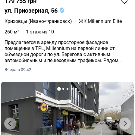
179 755 грн
ул. Приозерная, 56
Криховцы (Ивано-Франковск)
·
ЖК Millennium Elite
260 м²
1 этаж из 10
Предлагается в аренду просторное фасадное
помещение в ТРЦ Millennium на первой линии от
объездной дороги по ул. Берегова с активным
автомобильным и пешеходным трафиком. Рядом
много больших ЖК «Калинова Слобода» «Липки»
Вчера в 09:42
«Міленіум» «Долішній» и т.д.