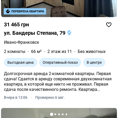
ПЕРЕВІРЕНА КВАРТИРА
31 465 грн
ул. Бандеры Степана, 79
Ивано-Франковск
2 комнаты
66 м²
2 этаж из 11
Без животных
Выгодная цена
Оперативный показ
В центре
Долгосрочная аренда 2-комнатной квартиры. Первая
сдача! Сдается в аренду современная двухкомнатная
квартира, в которой еще никто не проживал. Первая
сдача после качественного ремонта. Квартира
полностью готова к комфортному проживанию и
Вчера в 13:06
·
Проверено 6 авг.
укомплектована всей необходимой мебелью и
бытовой техникой.