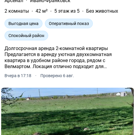
Арсенал
·
Ивано-Франковск
2 комнаты
42 м²
5 этаж из 5
Без животных
Выгодная цена
Оперативный показ
Спокойный район
Долгосрочная аренда 2-комнатной квартиры
Предлагается в аренду уютная двухкомнатная
квартира в удобном районе города, рядом с
Велмартом. Локация отлично подходит для
комфортной жизни рядом магазины, супермаркеты,
Вчера в 17:18
·
Проверено 6 авг.
аптеки, остановка общественного транспорта и вся
необходимая инфраструктура.