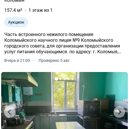
Коломыя
157.4 м²
1 этаж из 1
Аукцион
Часть встроенного нежилого помещения
Коломыйского научного лицея №9 Коломыйского
городского совета, для организации предоставления
услуг питания обучающимся. по адресу: г. Коломыя,
ул. Драгоманова, 1, Это предложение от нашего
Вчера в 21:09
·
Проверено 5 авг.
партнера - Zakupivli.