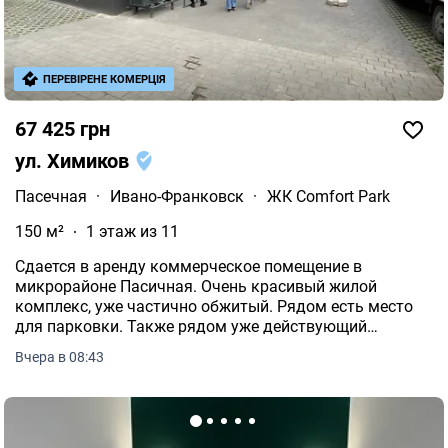
ПЕРЕВІРЕНЕ КОМЕРЦІЯ
67 425 грн
ул. Химиков
Пасечная
·
Ивано-Франковск
·
ЖК Comfort Park
150 м²
1 этаж из 11
Сдается в аренду коммерческое помещение в
микрорайоне Пасичная. Очень красивый жилой
комплекс, уже частично обжитый. Рядом есть место
для парковки. Также рядом уже действующий
супермаркет Сими, генерирующий пешеходный поток
Вчера в 08:43
людей в этой части комплекса. КВН Помещение имеет
общую площадь 150, 7кв.