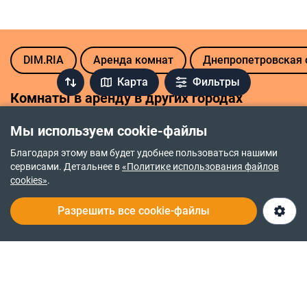
DIM.RIA
Аренда комнат
Днепропетровская 
Карта
Фильтры
Комнаты в аренду в других городах
Винница
Киев
Мы используем cookie-файлы
Житомир
Кропивницкий
Благодаря этому вам будет удобнее пользоваться нашими
сервисами. Детальнее в
«Политике использования файлов
Запорожье
Луцк
cookies»
.
Ивано-Франковск
Все областные центры
Разрешить все cookie-файлы
Украины
За последнее десятилетие Днепр совершил большой
прорыв в социальной, промышленной, культурной,
экономической сферах. Сегодня областной центр