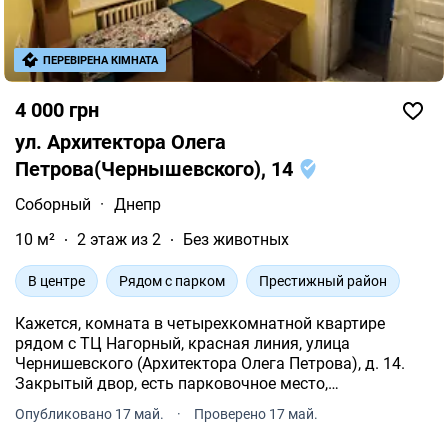
ПЕРЕВІРЕНА КІМНАТА
4 000 грн
ул. Архитектора Олега
Петрова(Чернышевского), 14
Соборный
·
Днепр
10 м²
2 этаж из 2
Без животных
В центре
Рядом с парком
Престижный район
Кажется, комната в четырехкомнатной квартире
рядом с ТЦ Нагорный, красная линия, улица
Чернишевского (Архитектора Олега Петрова), д. 14.
Закрытый двор, есть парковочное место,
автоматические ворота, кодовый замок. Комната
Опубликовано 17 май.
·
Проверено 17 май.
запирается на ключ. Для одного человека, без
животных.