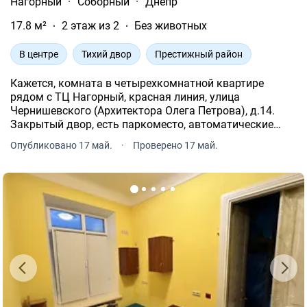
Нагорный
·
Соборный
·
Днепр
17.8 м²
2 этаж из 2
Без животных
В центре
Тихий двор
Престижный район
Кажется, комната в четырехкомнатной квартире
рядом с ТЦ Нагорный, красная линия, улица
Чернишевского (Архитектора Олега Петрова), д.14.
Закрытый двор, есть паркоместо, автоматические
ворота, кодовый замок. Комната запирается на ключ.
Опубликовано 17 май.
·
Проверено 17 май.
Для одного жильца, без животных.