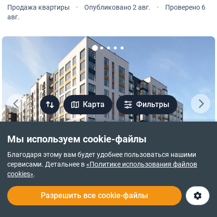
расположена на типовом этаже 10-и этажного дома.
Продажа квартиры
·
Опубликовано 2 авг.
·
Проверено 6
авг.
Карта
Фильтры
Мы используем cookie-файлы
Благодаря этому вам будет удобнее пользоваться нашими
ПЕРЕВІРЕНА НОВОБУДОВА
сервисами. Детальнее в
«Политике использования файлов
cookies»
.
79 000 $
1 250 $ за м²
Разрешить все cookie-файлы
ул. Гетьмана Ивана Мазепы, 168