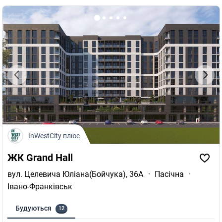
InWestCity плюс
ЖК Grand Hall
вул. Целевича Юліана(Бойчука), 36А
·
Пасічна
·
Івано-Франківськ
Будуються
12