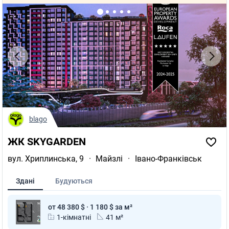
blago
ЖК SKYGARDEN
вул. Хриплинська, 9
·
Майзлі
·
Івано-Франківськ
Здані
Будуються
от 48 380 $ · 1 180 $ за м²
1-кімнатні
41 м²