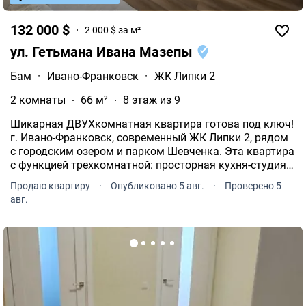
132 000 $
2 000 $ за м²
ул. Гетьмана Ивана Мазепы
Бам
·
Ивано-Франковск
·
ЖК Липки 2
2 комнаты
66 м²
8 этаж из 9
Шикарная ДВУХкомнатная квартира готова под ключ!
г. Ивано-Франковск, современный ЖК Липки 2, рядом
с городским озером и парком Шевченка. Эта квартира
с функцией трехкомнатной: просторная кухня-студия с
балконом, зонами отдыха и обеденной зоной, плюс
Продаю квартиру
·
Опубликовано 5 авг.
·
Проверено 5
две отдельные комнаты, ванная комната, лоджия.
авг.