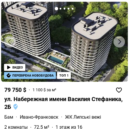
ВИДЕО
ПЕРЕВІРЕНА НОВОБУДОВА
ТОП 1
79 750 $
1 100 $ за м²
ул. Набережная имени Василия Стефаника,
2Б
Бам
·
Ивано-Франковск
·
ЖК Липські вежі
2 комнаты
72.5 м²
1 этаж из 16