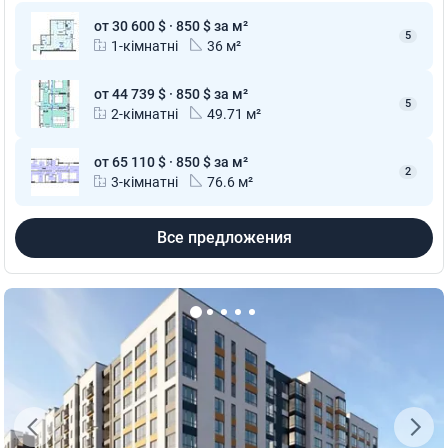
от 30 600 $ · 850 $ за м²
5
1-кімнатні
36 м²
от 44 739 $ · 850 $ за м²
5
2-кімнатні
49.71 м²
от 65 110 $ · 850 $ за м²
2
3-кімнатні
76.6 м²
Все предложения