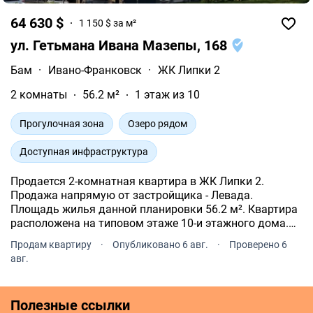
64 630 $
1 150 $ за м²
ул. Гетьмана Ивана Мазепы, 168
Бам
·
Ивано-Франковск
·
ЖК Липки 2
2 комнаты
56.2 м²
1 этаж из 10
Прогулочная зона
Озеро рядом
Доступная инфраструктура
Продается 2-комнатная квартира в ЖК Липки 2.
Продажа напрямую от застройщика - Левада.
Площадь жилья данной планировки 56.2 м². Квартира
расположена на типовом этаже 10-и этажного дома.
ЖК Липки 2 расположен по адресу: Ивано-Франковск,
Продам квартиру
·
Опубликовано 6 авг.
·
Проверено 6
рн Бам, Гетьмана Ивана Мазепы, 168.
авг.
Полезные ссылки