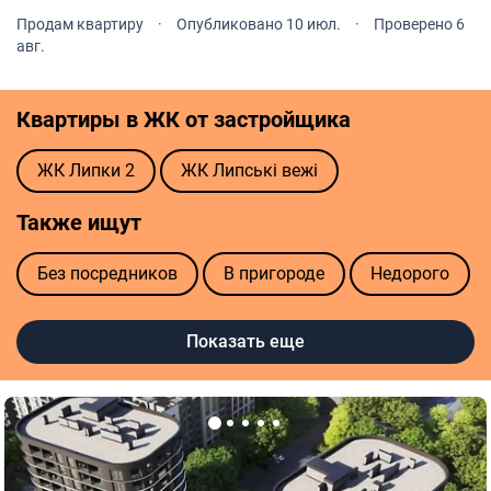
Продам квартиру
·
Опубликовано 10 июл.
·
Проверено 6
авг.
Квартиры в ЖК от застройщика
ЖК Липки 2
ЖК Липські вежі
Также ищут
Без посредников
В пригороде
Недорого
Рассрочка
Смарт
Студия
Элит
Показать еще