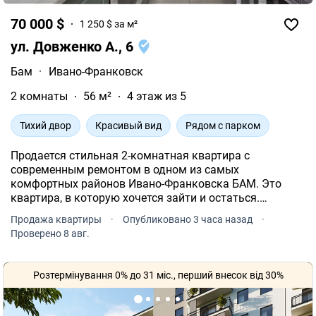
70 000 $
1 250 $ за м²
ул. Довженко А., 6
Бам
·
Ивано-Франковск
2 комнаты
56 м²
4 этаж из 5
Тихий двор
Красивый вид
Рядом с парком
Продается стильная 2-комнатная квартира с
современным ремонтом в одном из самых
комфортных районов Ивано-Франковска БАМ. Это
квартира, в которую хочется зайти и остаться.
Просторная кухня станет любимым местом для
Продажа квартиры
·
Опубликовано 3 часа назад
·
семейных вечеров и встреч с друзьями.
Проверено 8 авг.
Розтермінування 0% до 31 міс., перший внесок від 30%