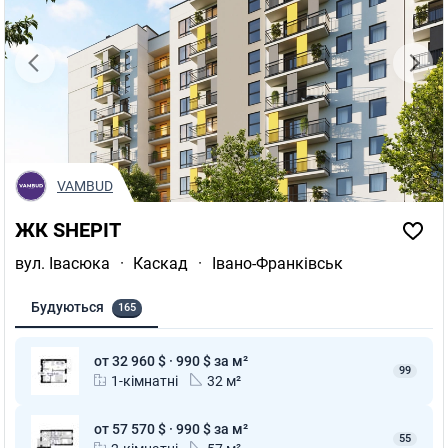
VAMBUD
ЖК SHEPIT
вул. Івасюка
·
Каскад
·
Івано-Франківськ
Будуються
165
от 32 960 $ · 990 $ за м²
99
1-кімнатні
32 м²
от 57 570 $ · 990 $ за м²
55