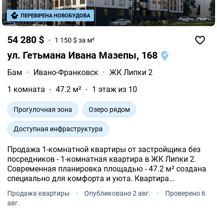
ПЕРЕВІРЕНА НОВОБУДОВА
54 280 $
1 150 $ за м²
ул. Гетьмана Ивана Мазепы, 168
Бам
·
Ивано-Франковск
·
ЖК Липки 2
1 комната
47.2 м²
1 этаж из 10
Прогулочная зона
Озеро рядом
Доступная инфраструктура
Продажа 1-комнатной квартиры от застройщика без
посредников - 1-комнатная квартира в ЖК Липки 2.
Современная планировка площадью - 47.2 м² создана
специально для комфорта и уюта. Квартира
расположена на типовом этаже 10-и этажного дома.
Продажа квартиры
·
Опубликовано 2 авг.
·
Проверено 6
авг.