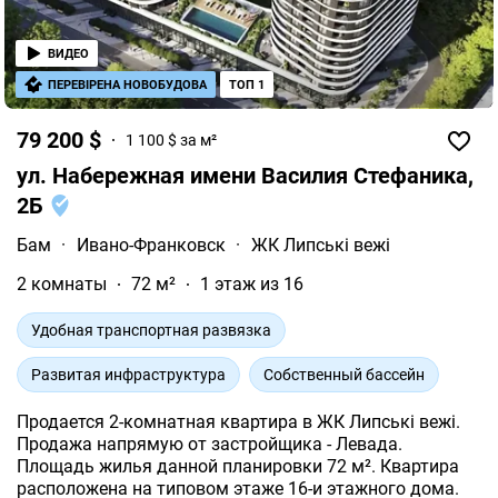
ВИДЕО
ПЕРЕВІРЕНА НОВОБУДОВА
ТОП 1
79 200 $
1 100 $ за м²
ул. Набережная имени Василия Стефаника,
2Б
Бам
·
Ивано-Франковск
·
ЖК Липські вежі
2 комнаты
72 м²
1 этаж из 16
Удобная транспортная развязка
Развитая инфраструктура
Собственный бассейн
Продается 2-комнатная квартира в ЖК Липські вежі.
Продажа напрямую от застройщика - Левада.
Площадь жилья данной планировки 72 м². Квартира
расположена на типовом этаже 16-и этажного дома.