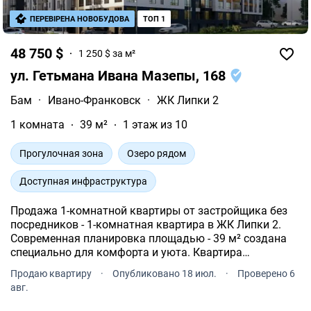
ПЕРЕВІРЕНА НОВОБУДОВА
ТОП 1
48 750 $
1 250 $ за м²
ул. Гетьмана Ивана Мазепы, 168
Бам
·
Ивано-Франковск
·
ЖК Липки 2
1 комната
39 м²
1 этаж из 10
Прогулочная зона
Озеро рядом
Доступная инфраструктура
Продажа 1-комнатной квартиры от застройщика без
посредников - 1-комнатная квартира в ЖК Липки 2.
Современная планировка площадью - 39 м² создана
специально для комфорта и уюта. Квартира
расположена на типовом этаже 10-и этажного дома.
Продаю квартиру
·
Опубликовано 18 июл.
·
Проверено 6
авг.