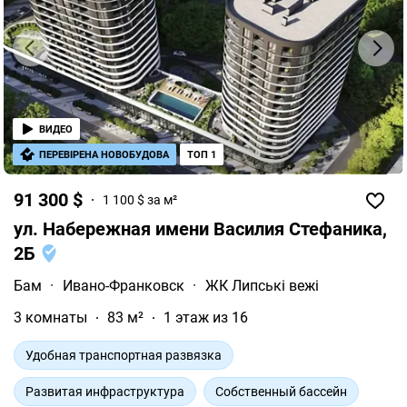
ВИДЕО
ПЕРЕВІРЕНА НОВОБУДОВА
ТОП 1
91 300 $
1 100 $ за м²
ул. Набережная имени Василия Стефаника,
2Б
Бам
·
Ивано-Франковск
·
ЖК Липські вежі
3 комнаты
83 м²
1 этаж из 16
Удобная транспортная развязка
Развитая инфраструктура
Собственный бассейн