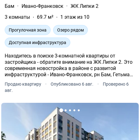
Бам
·
Ивано-Франковск
·
ЖК Липки 2
3 комнаты
69.7 м²
1 этаж из 10
Прогулочная зона
Озеро рядом
Доступная инфраструктура
Находитесь в поиске 3-комнатной квартиры от
застройщика - обратите внимание на ЖК Липки 2. Это
современная новостройка в районе с развитой
инфраструктурой - Ивано-Франковск, рн Бам, Гетьмана
Ивана Мазепы, 168.
Продаю квартиру
·
Опубликовано 6 авг.
·
Проверено 6
авг.