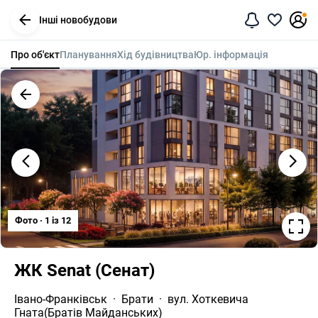
Інші новобудови
Про об'єкт
Планування
Хід будівництва
Юр. інформація
Фото · 1 iз 12
ЖК Senat (Сенат)
Івано-Франківськ
Брати
вул. Хоткевича 
Гната(Братів Майданських)