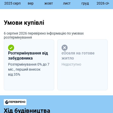
2025 серп
вер
жовт
лист
груд
2026 сiч
Умови купівлі
6 серпня 2026 перевірено інформацію по умовах
розтермінування
Розтермінування від
єОселя на готове
забудовника
житло
Розтермінування 0% до 7
Недоступно
міс., перший внесок
від 35%
ПЕРЕВІРЕНО
Хід будівництва