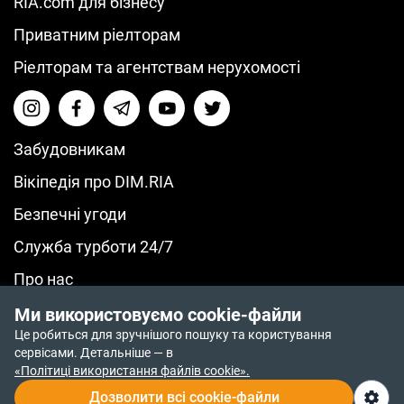
RIA.com для бізнесу
Приватним ріелторам
Ріелторам та агентствам нерухомості
Забудовникам
Вікіпедія про DIM.RIA
Безпечні угоди
Служба турботи 24/7
Про нас
© 2014-2026 RIA.com
Ми використовуємо cookie-файли
Політика повернення коштів
Це робиться для зручнішого пошуку та користування
Політика приватності
сервісами. Детальніше — в
Політика конфіденційності
«Політиці використання файлів cookie».
Дозволити всі cookie-файли