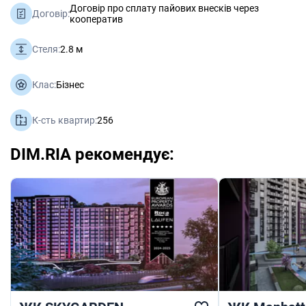
Договір про сплату пайових внесків через
Договір:
кооператив
Стеля:
2.8 м
Клас:
Бізнес
К-сть квартир:
256
DIM.RIA рекомендує: