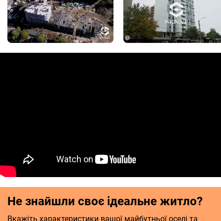
Не знайшли своє ідеальне житло?
Вкажіть характеристики вашої майбутньої оселі та