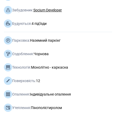
Забудовник:
Socium Developer
Будуються:
4 під'їзди
Парковка:
Наземний паркінг
Оздоблення:
Чорнова
Технологія:
Монолітно - каркасна
Поверховість:
12
Опалення:
Індивідуальне опалення
Утеплення:
Пінополістиролом