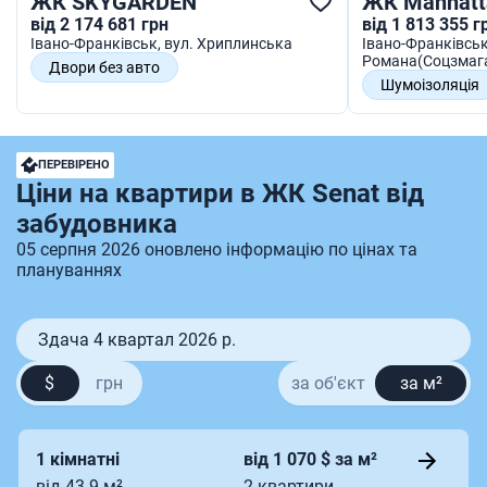
ЖК SKYGARDEN
ЖК Manhatt
від 2 174 681 грн
від 1 813 355 г
Івано-Франківськ
, вул. Хриплинська
Івано-Франківсь
Романа(Соцзмаг
Двори без авто
Шумоізоляція
Закрита територія
Спортмайдан
Підземний паркінг
Підземний пар
Квартири з терасами
ПЕРЕВІРЕНО
Ціни на квартири в ЖК Senat від
забудовника
05 серпня 2026 оновлено інформацію по цінах та
плануваннях
Здача 4 квартал 2026 р.
$
грн
за об'єкт
за м²
1 кімнатні
від 1 070 $ за м²
від 43.9 м²
2 квартири