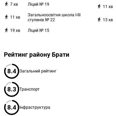
7
хв
Ліцей № 19
11
хв
Загальноосвітня школа І-ІІІ
11
хв
ступенів № 22
13
хв
19
хв
Ліцей № 15
Рейтинг району Брати
8.4
Загальний рейтинг
8.3
Транспорт
8.4
Інфраструктура