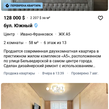
ПЕРЕВІРЕНА КВАРТИРА
128 000 $
2 207 $ за м²
бул. Южный
Центр
·
Ивано-Франковск
·
ЖК А5
2 комнаты
58 м²
6 этаж из 13
Продается современная двухкомнатная квартира в
престижном жилом комплексе «А5», расположенном
по улице Бельведерской в самом центре города.
Сделан дизайнерский ремонт с использованием
качественных материалов.
Продажа квартиры
·
Вчера в 13:39
·
Проверено 7 авг.