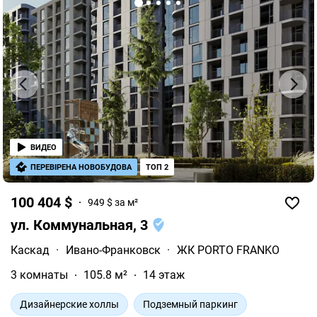
ВИДЕО
ПЕРЕВІРЕНА НОВОБУДОВА
ТОП 2
100 404 $
949 $ за м²
ул. Коммунальная, 3
Каскад
·
Ивано-Франковск
·
ЖК PORTO FRANKO
3 комнаты
105.8 м²
14 этаж
Дизайнерские холлы
Подземный паркинг