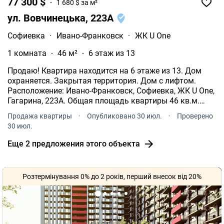
77 300 $
1 680 $ за м²
ул. Вовчинецька, 223А
Софиевка
·
Ивано-Франковск
·
ЖК U One
1 комната
46 м²
6 этаж из 13
Продаю! Квартира находится на 6 этаже из 13. Дом
охраняется. Закрытая территория. Дом с лифтом.
Расположение: Ивано-Франковск, Софиевка, ЖК U One,
Гагарина, 223А. Общая площадь квартиры 46 кв.м.
Жилая площадь: 15 кв.м. Площадь кухни: 18 кв.м.
Продажа квартиры
·
Опубликовано 30 июл.
·
Проверено
Санузел смежный. С дизайнерским ремонтом.
30 июл.
Еще 2 предложения этого объекта
Розтермінування 0% до 2 років, перший внесок від 20%