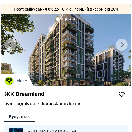
ЖК Dreamland
ЖК Prostir
Розтермінування 0% до 18 міс., перший внесок від 20%
ЖК PORTO FRANKO
ЖК Империя
ЖК Опришівська Слобода
ЖК Квартал №5
ЖК Липки 2
Полезные ссылки
Агентства недвижимости в Ивано-Франковске
blago
Риелторы в Ивано-Франковске
ЖК Dreamland
Оценка квартиры
вул. Надрічна
·
Івано-Франківськ
Будуються
от 33 480 $ · 1 080 $ за м²