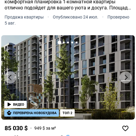
комфортная планировка 1-комнатной квартиры
отлично подойдет для вашего уюта и досуга. Площадь
1-комнатной квартиры - 43 м². Квартира расположена
Продажа квартиры
·
Опубликовано 24 июл.
·
Проверено
на 16 этаже 0-и этажного дома.
5 авг.
ВИДЕО
ПЕРЕВІРЕНА НОВОБУДОВА
ТОП 2
85 030 $
949 $ за м²