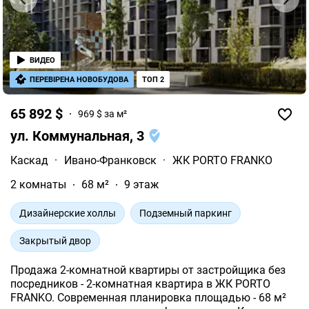
ВИДЕО
ПЕРЕВІРЕНА НОВОБУДОВА
ТОП 2
65 892 $
969 $ за м²
ул. Коммунальная, 3
Каскад
·
Ивано-Франковск
·
ЖК PORTO FRANKO
2 комнаты
68 м²
9 этаж
Дизайнерские холлы
Подземный паркинг
Закрытый двор
Продажа 2-комнатной квартиры от застройщика без
посредников - 2-комнатная квартира в ЖК PORTO
FRANKO. Современная планировка площадью - 68 м²