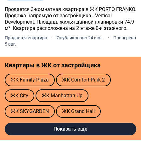
Продается 3-комнатная квартира в ЖК PORTO FRANKO.
Продажа напрямую от застройщика - Vertical
Development. Площадь жилья данной планировки 74.9
м². Квартира расположена на 2 этаже 0-и этажного
дома.
Продается квартира
·
Опубликовано 24 июл.
·
Проверено
5 авг.
Квартиры в ЖК от застройщика
ЖК Family Plaza
ЖК Comfort Park 2
ЖК City
ЖК Manhattan Up
ЖК SKYGARDEN
ЖК Grand Hall
ЖК SHEPIT
ЖК Family Plaza 2
Показать еще