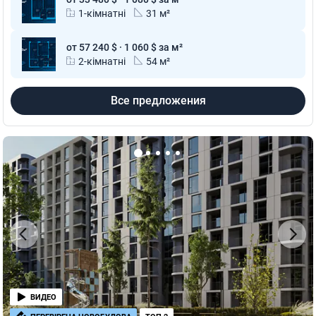
1-кімнатні
31 м²
от 57 240 $ · 1 060 $ за м²
2-кімнатні
54 м²
Все предложения
ВИДЕО