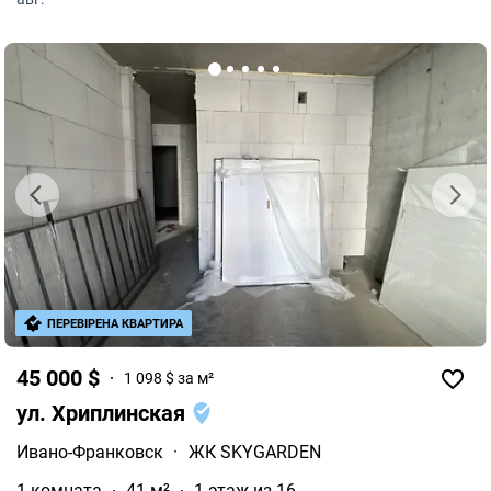
ПЕРЕВІРЕНА КВАРТИРА
45 000 $
1 098 $ за м²
ул. Хриплинская
Ивано-Франковск
·
ЖК SKYGARDEN
1 комната
41 м²
1 этаж из 16