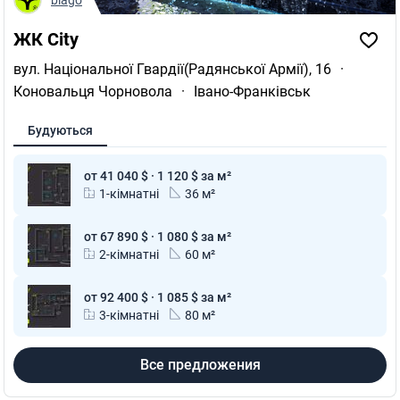
ЖК City
вул. Національної Гвардії(Радянської Армії), 16
·
Коновальця Чорновола
·
Івано-Франківськ
Будуються
от 41 040 $ · 1 120 $ за м²
1-кімнатні
36 м²
от 67 890 $ · 1 080 $ за м²
2-кімнатні
60 м²
от 92 400 $ · 1 085 $ за м²
3-кімнатні
80 м²
Все предложения