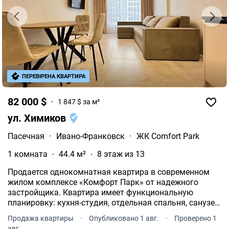
ПЕРЕВІРЕНА КВАРТИРА
82 000 $
1 847 $ за м²
ул. Химиков
Пасечная
·
Ивано-Франковск
·
ЖК Comfort Park
1 комната
44.4 м²
8 этаж из 13
Продается однокомнатная квартира в современном
жилом комплексе «Комфорт Парк» от надежного
застройщика. Квартира имеет функциональную
планировку: кухня-студия, отдельная спальня, санузел
и просторная входная зона.
Продажа квартиры
·
Опубликовано 1 авг.
·
Проверено 1
авг.