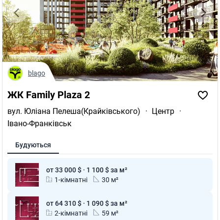
blago
ЖК Family Plaza 2
вул. Юліана Пелеша(Крайківського)
·
Центр
·
Івано-Франківськ
Будуються
от 33 000 $ · 1 100 $ за м²
1-кімнатні
30 м²
от 64 310 $ · 1 090 $ за м²
2-кімнатні
59 м²