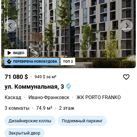
ВИДЕО
ПЕРЕВІРЕНА НОВОБУДОВА
ТОП 2
71 080 $
949 $ за м²
ул. Коммунальная, 3
Каскад
·
Ивано-Франковск
·
ЖК PORTO FRANKO
3 комнаты
74.9 м²
2 этаж
Дизайнерские холлы
Подземный паркинг
Закрытый двор