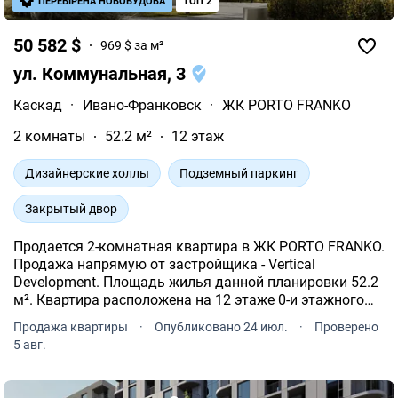
ПЕРЕВІРЕНА НОВОБУДОВА
ТОП 2
50 582 $
969 $ за м²
ул. Коммунальная, 3
Каскад
·
Ивано-Франковск
·
ЖК PORTO FRANKO
2 комнаты
52.2 м²
12 этаж
Дизайнерские холлы
Подземный паркинг
Закрытый двор
Продается 2-комнатная квартира в ЖК PORTO FRANKO.
Продажа напрямую от застройщика - Vertical
Development. Площадь жилья данной планировки 52.2
м². Квартира расположена на 12 этаже 0-и этажного
дома.
Продажа квартиры
·
Опубликовано 24 июл.
·
Проверено
5 авг.