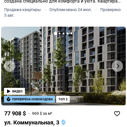
создана специально для комфорта и уюта. Квартира
расположена на 9 этаже 0-и этажного дома.
Продажа квартиры
·
Опубликовано 24 июл.
·
Проверено
5 авг.
ВИДЕО
ПЕРЕВІРЕНА НОВОБУДОВА
ТОП 2
77 908 $
969 $ за м²
ул. Коммунальная, 3