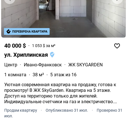
ПЕРЕВІРЕНА КВАРТИРА
40 000 $
1 053 $ за м²
ул. Хриплинская
Центр
·
Ивано-Франковск
·
ЖК SKYGARDEN
1 комната
38 м²
5 этаж из 16
Уютная современная квартира на продажу, готова к
просмотру! В ЖК SkyGarden. Квартира на 5 этаже.
Доступ на территорию только для жителей.
Индивидуальные счетчики на газ и электричество.
Теплая вода бойлер. Интернет есть. Мебель
Продам квартиру
·
Опубликовано 31 июл.
·
Проверено 31
отсутствует. Общая площадь помещения 38 кв.м.
июл.
Жилая площадь 12 кв.м.