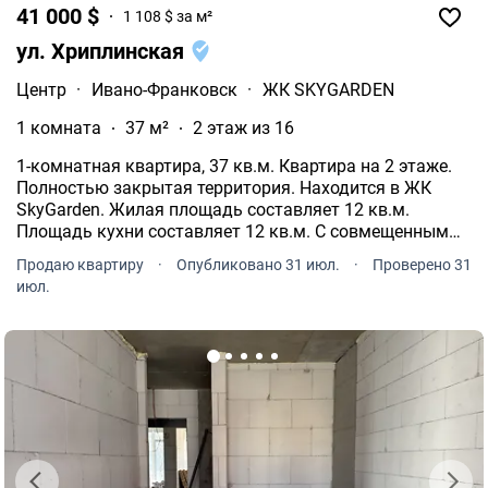
41 000 $
1 108 $ за м²
ул. Хриплинская
Центр
·
Ивано-Франковск
·
ЖК SKYGARDEN
1 комната
37 м²
2 этаж из 16
1-комнатная квартира, 37 кв.м. Квартира на 2 этаже.
Полностью закрытая территория. Находится в ЖК
SkyGarden. Жилая площадь составляет 12 кв.м.
Площадь кухни составляет 12 кв.м. С совмещенным
санузлом. Имеется балкон. С панорамными окнами.
Продаю квартиру
·
Опубликовано 31 июл.
·
Проверено 31
Индивидуальные счетчики: газ, электричество.
июл.
Бойлер.