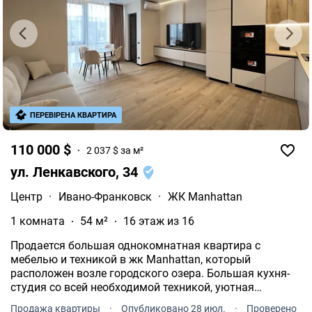
ПЕРЕВІРЕНА КВАРТИРА
110 000 $
2 037 $ за м²
ул. Ленкавского, 34
Центр
·
Ивано-Франковск
·
ЖК Manhattan
1 комната
54 м²
16 этаж из 16
Продается большая однокомнатная квартира с
мебелью и техникой в жк Manhattan, который
расположен возле городского озера. Большая кухня-
студия со всей необходимой техникой, уютная
спальня, современный санузел, есть гардероб с
Продажа квартиры
·
Опубликовано 28 июл.
·
Проверено