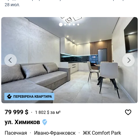
полками.
28 июл.
ПЕРЕВІРЕНА КВАРТИРА
79 999 $
1 802 $ за м²
ул. Химиков
Пасечная
·
Ивано-Франковск
·
ЖК Comfort Park