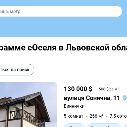
рамме єОселя в Львовской обл
ться на поиск
130 000 $
508 $ за м²
вулиця Сонячна, 11
Виннички
5 комнат
256 м²
7.5 сот