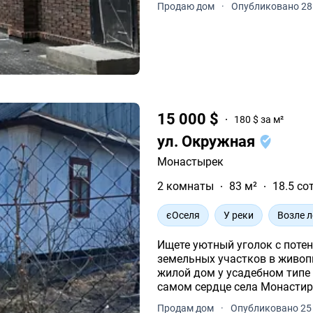
Продаю дом
·
Опубликовано 28
15 000 $
180 $ за м²
ул. Окружная
Монастырек
2 комнаты
83 м²
18.5 со
єОселя
У реки
Возле л
Ищете уютный уголок с поте
земельных участков в живо
жилой дом у усадебном типе 
самом сердце села Монасти
района Львовской области.
Продам дом
·
Опубликовано 25