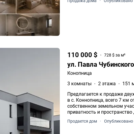
Продажа дома
·
Опубликовано 
110 000 $
728 $ за м²
ул. Павла Чубинског
Конопница
3 комнаты
2 этажа
151 
Предлагается к продаже дв
в с. Коннопница, всего 7 км
собственном земельном участ
приватность и пространство 
Продается дом
·
Опубликовано 