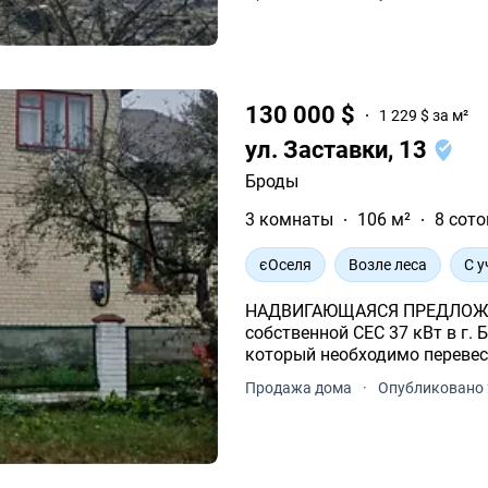
130 000 $
1 229 $ за м²
ул. Заставки, 13
Броды
3 комнаты
106 м²
8 сото
єОселя
Возле леса
С 
НАДВИГАЮЩАЯСЯ ПРЕДЛОЖЕН
собственной СЕС 37 кВт в г. 
который необходимо перевес
Продажа дома
·
Опубликовано 