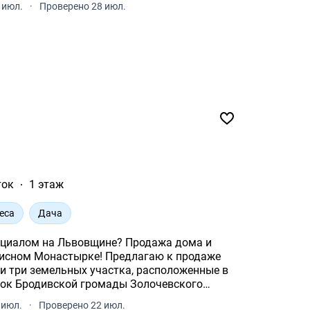
 июл.
·
Проверено 28 июл.
ток
1 этаж
еса
Дача
нциалом на Львовщине? Продажа дома и
писном Монастырке! Предлагаю к продаже
и три земельных участка, расположенные в
рок Бродивской громады Золочевского
 июл.
·
Проверено 22 июл.