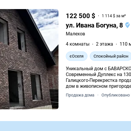
122 500 $
1 114 $ за м²
ул. Ивана Богуна, 8
Малехов
4 комнаты
2 этажа
110 
єОселя
Спокойный район
Уникальный дом с БАВАРСКО
Современный Дуплекс на 130
Галицкого-Перекрестка продажа от застройщика!!! Предлагаем стильный
дом в живописном пригороде
Продажа дома
·
Опубликовано 