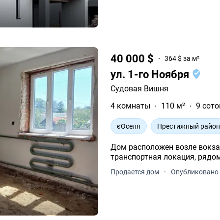
40 000 $
364 $ за м²
ул. 1-го Ноября
Судовая Вишня
4 комнаты
110 м²
9 сото
єОселя
Престижный райо
Дом расположен возле вокза
транспортная локация, рядом
Продается дом
·
Опубликовано 