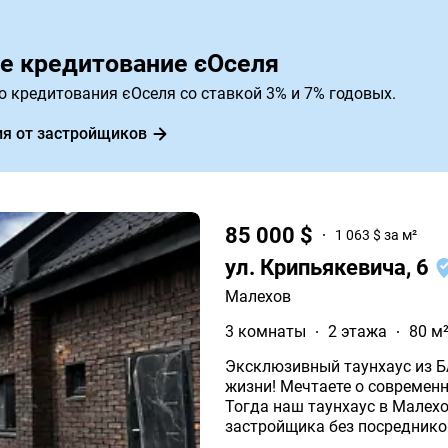
е кредитование єОселя
о кредитования єОселя со ставкой 3% и 7% годовых.
я от застройщиков
85 000 $
1 063 $ за м²
ул. Крипьякевича, 6
Малехов
3 комнаты
2 этажа
80 м
Эксклюзивный таунхаус из БАВАРСКОЙ К
жизни! Мечтаете о современном доме в живописном пригороде Львова?
Тогда наш таунхаус в Малехове именно для вас! Прямая прод
застройщика без посредников, с гибкими условиями оплаты и