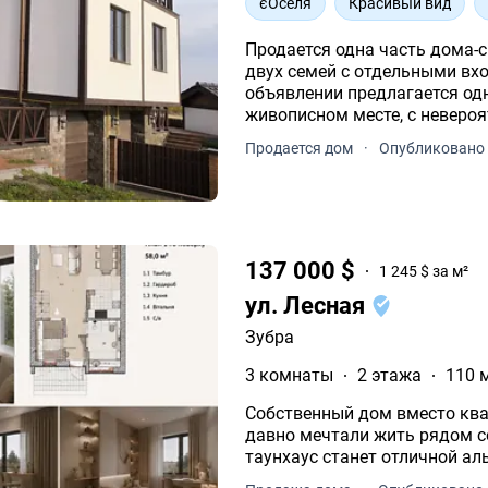
єОселя
Красивый вид
Продается одна часть дома-с
двух семей с отдельными вх
объявлении предлагается одна левая ч
живописном месте, с неверо
Продается дом
·
Опубликовано 
137 000 $
1 245 $ за м²
ул. Лесная
Зубра
3 комнаты
2 этажа
110 
Собственный дом вместо квартиры всего в 1 минуте от Си
давно мечтали жить рядом с
таунхаус станет отличной ал