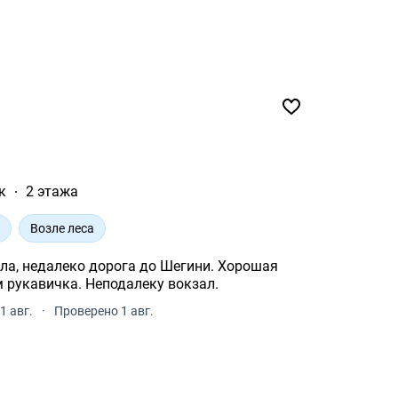
к
2 этажа
н
Возле леса
ла, недалеко дорога до Шегини. Хорошая
 рукавичка. Неподалеку вокзал.
1 авг.
·
Проверено 1 авг.