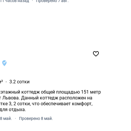
11 часов назад
·
Проверено 7 авг.
о
м²
3.2 сотки
ухэтажный коттедж общей площадью 151 метр
 от Львова. Данный коттедж расположен на
ке 3, 2 сотки, что обеспечивает комфорт,
для отдыха.
8 май.
·
Проверено 8 май.