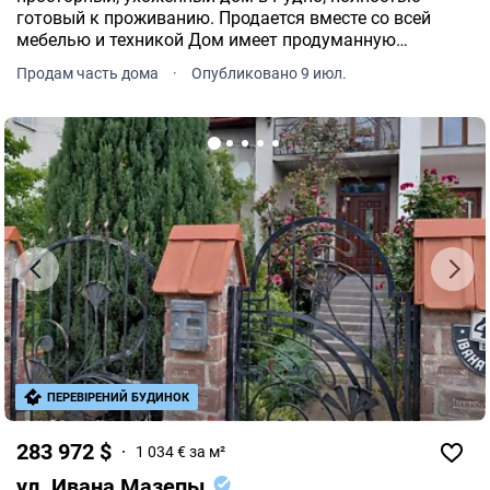
готовый к проживанию. Продается вместе со всей
мебелью и техникой Дом имеет продуманную
планировку: 1 этаж просторная гостиная, отдельная
Продам часть дома
·
Опубликовано 9 июл.
комната, кухня, санузел, прихожая и лестничная
клетка.
ПЕРЕВІРЕНИЙ БУДИНОК
283 972 $
1 034 € за м²
ул. Ивана Мазепы