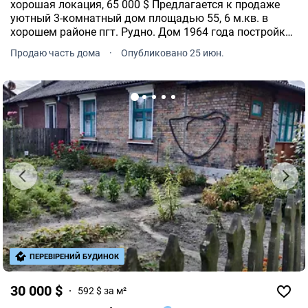
хорошая локация, 65 000 $ Предлагается к продаже
уютный 3-комнатный дом площадью 55, 6 м.кв. в
хорошем районе пгт. Рудно. Дом 1964 года постройки,
пригоден для проживания и имеет большой потенциал
Продаю часть дома
·
Опубликовано 25 июн.
для обновления под собственные нужды.
ПЕРЕВІРЕНИЙ БУДИНОК
30 000 $
592 $ за м²