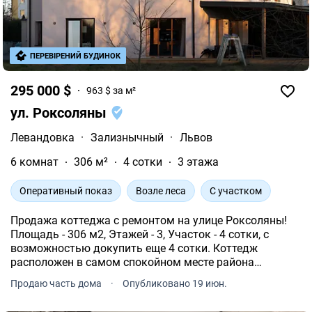
ПЕРЕВІРЕНИЙ БУДИНОК
295 000 $
963 $ за м²
ул. Роксоляны
Левандовка
·
Зализнычный
·
Львов
6 комнат
306 м²
4 сотки
3 этажа
Оперативный показ
Возле леса
С участком
Продажа коттеджа с ремонтом на улице Роксоляны!
Площадь - 306 м2, Этажей - 3, Участок - 4 сотки, с
возможностью докупить еще 4 сотки. Коттедж
расположен в самом спокойном месте района
Левандівка, рядом с лесом Белогорща. Закрытая
Продаю часть дома
·
Опубликовано 19 июн.
территория и приятные соседи рядом. Готовый дом с
ремонтом и мебелью.