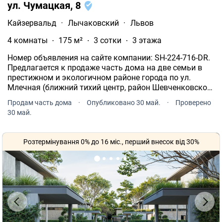
ул. Чумацкая, 8
Кайзервальд
·
Лычаковский
·
Львов
4 комнаты
175 м²
3 сотки
3 этажа
Номер объявления на сайте компании: SH-224-716-DR.
Предлагается к продаже часть дома на две семьи в
престижном и экологичном районе города по ул.
Млечная (ближний тихий центр, район Шевченковской
рощи). Объект полностью готов к поселению, с
Продам часть дома
·
Опубликовано 30 май.
·
Проверено
качественным ремонтом и автономным
30 май.
жизнеобеспечением.
Розтермінування 0% до 16 міс., перший внесок від 30%