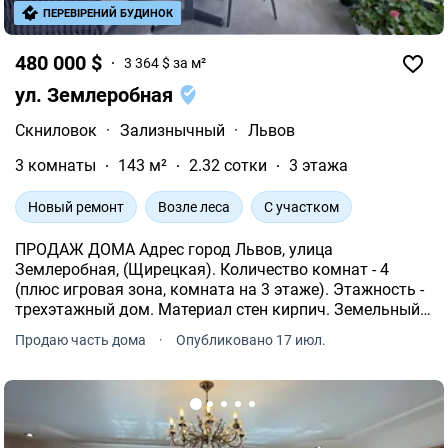
ПЕРЕВІРЕНИЙ БУДИНОК
480 000 $
3 364 $ за м²
ул. Землеробная
Скниловок
·
Зализнычный
·
Львов
3 комнаты
143 м²
2.32 сотки
3 этажа
Новый ремонт
Возле леса
С участком
ПРОДАЖ ДОМА Адрес город Львов, улица
Землеробная, (Щирецкая). Количество комнат - 4
(плюс игровая зона, комната на 3 этаже). Этажность -
трехэтажный дом. Материал стен кирпич. Земельный
участок - 2, 32 сотки, назначение под садоводство.
Продаю часть дома
·
Опубликовано 17 июл.
Общая площадь дома 183 м², жилая 66.