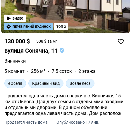
ВИДЕО
ПЕРЕВІРЕНИЙ БУДИНОК
ТОП 2
130 000 $
508 $ за м²
вулиця Сонячна, 11
Виннички
5 комнат
256 м²
7.5 соток
2 этажа
єОселя
Красивый вид
Возле леса
Продается одна часть дома-спарки в с. Виннички, 15
км от Львова. Для двух семей с отдельными входами
и отдельными дворами. В данном объявлении
предлагается одна левая часть дома. Дом расположен
в живописном месте, с невероятным видом.
Продается часть дома
·
Опубликовано 17 янв.