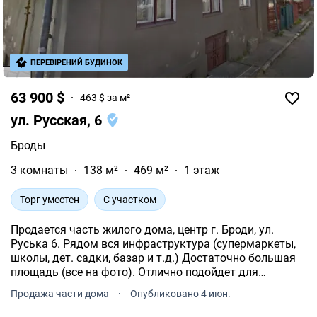
ПЕРЕВІРЕНИЙ БУДИНОК
63 900 $
463 $ за м²
ул. Русская, 6
Броды
3 комнаты
138 м²
469 м²
1 этаж
Торг уместен
С участком
Продается часть жилого дома, центр г. Броди, ул.
Руська 6. Рядом вся инфраструктура (супермаркеты,
школы, дет. садки, базар и т.д.) Достаточно большая
площадь (все на фото). Отлично подойдет для
застройщиков. Сам дом требует серьезных
Продажа части дома
·
Опубликовано 4 июн.
капиталовложений (если интересно, спрашивайте).