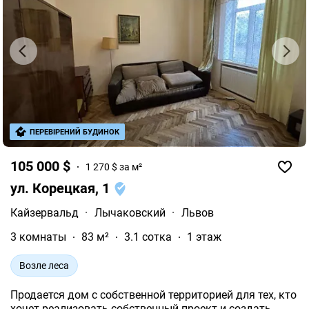
ПЕРЕВІРЕНИЙ БУДИНОК
105 000 $
1 270 $ за м²
ул. Корецкая, 1
Кайзервальд
·
Лычаковский
·
Львов
3 комнаты
83 м²
3.1 сотка
1 этаж
Возле леса
Продается дом с собственной территорией для тех, кто
хочет реализовать собственный проект и создать