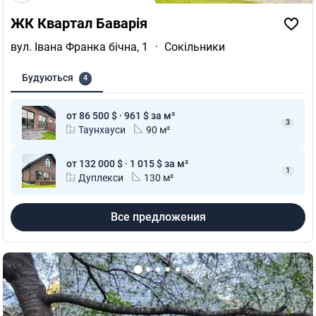
ЖК Квартал Баварія
вул. Івана Франка бічна, 1
·
Сокільники
Будуються
4
от 86 500 $ · 961 $ за м²
3
Таунхауси
90 м²
от 132 000 $ · 1 015 $ за м²
1
Дуплекси
130 м²
Все предложения