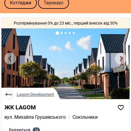
Коттеджи
Таунхаус
Розтермінування 0% до 23 міс., перший внесок від 30%
Lagom Development
ЖК LAGOM
вул. Михайла Грушевського
·
Сокільники
Будуються
13