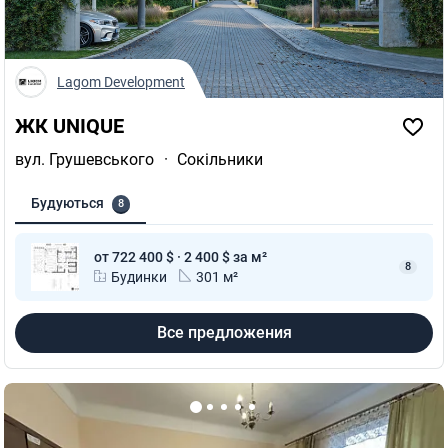
Lagom Development
ЖК UNIQUE
вул. Грушевського
·
Сокільники
Будуються
8
от 722 400 $ · 2 400 $ за м²
8
Будинки
301 м²
Все предложения