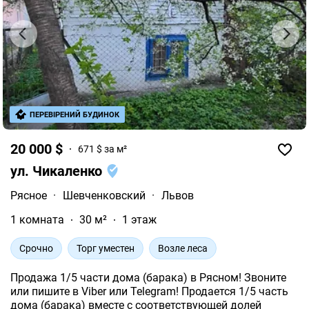
ПЕРЕВІРЕНИЙ БУДИНОК
20 000 $
671 $ за м²
ул. Чикаленко
Рясное
·
Шевченковский
·
Львов
1 комната
30 м²
1 этаж
Срочно
Торг уместен
Возле леса
Продажа 1/5 части дома (барака) в Рясном! Звоните
или пишите в Viber или Telegram! Продается 1/5 часть
дома (барака) вместе с соответствующей долей