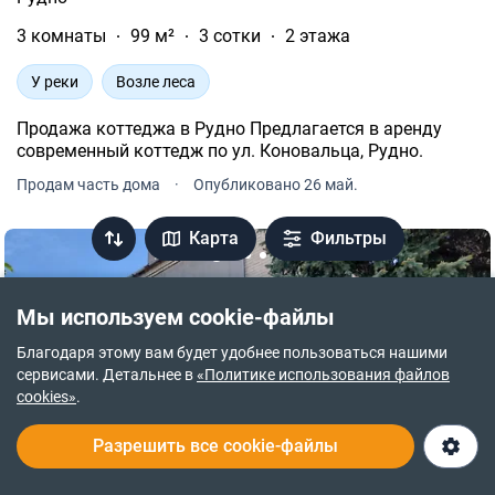
3 комнаты
99 м²
3 сотки
2 этажа
У реки
Возле леса
Продажа коттеджа в Рудно Предлагается в аренду
современный коттедж по ул. Коновальца, Рудно.
Продам часть дома
·
Опубликовано 26 май.
Карта
Фильтры
Мы используем cookie-файлы
Благодаря этому вам будет удобнее пользоваться нашими
сервисами. Детальнее в
«Политике использования файлов
cookies»
.
Разрешить все cookie-файлы
ВИДЕО