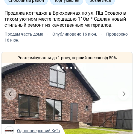
Спокойный район
Торг уместен
Возле леса
Продажа коттеджа в Брюховичах по ул. Під Осовою в
тихом уютном месте площадью 110м * Сделан новый
стильный ремонт из качественных материалов.
Продам часть дома
·
Опубликовано 16 июн.
·
Проверено
16 июн.
Розтермінування до 1 року, перший внесок від 50%
Одноповерховий Київ