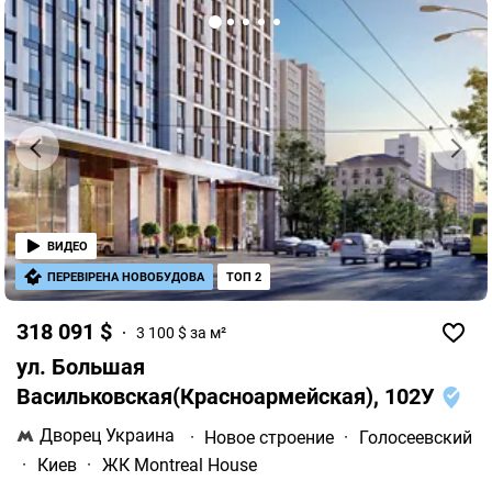
ВИДЕО
ПЕРЕВІРЕНА НОВОБУДОВА
ТОП 2
318 091 $
3 100 $ за м²
ул. Большая
Васильковская(Красноармейская), 102У
Дворец Украина
·
Новое строение
·
Голосеевский
·
Киев
·
ЖК Montreal House