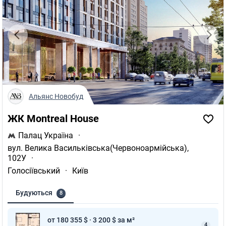
Альянс Новобуд
ЖК Montreal House
Палац Україна
·
вул. Велика Васильківська(Червоноармійська),
102У
·
Голосіївський
·
Київ
Будуються
8
от 180 355 $ · 3 200 $ за м²
4