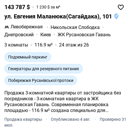
143 787 $
1 230 $ за м²
ул. Евгения Маланюка(Сагайдака), 101
Левобережная
·
Никольская Слободка
·
Днепровский
·
Киев
·
ЖК Русановская Гавань
3 комнаты
116.9 м²
24 этаж из 26
Подземный паркинг
Генераторы для резервного питания
Побережжя Русанівської протоки
Продажа 3-комнатной квартиры от застройщика без
посредников - 3-комнатная квартира в ЖК
Русановская Гавань. Современная планировка
площадью - 116.9 м² создана специально для
комфорта и уюта. Квартира расположена на 24 этаже
Продажа квартиры
·
Опубликовано 4 авг.
·
Проверено 31
26-и этажного дома.
июл.