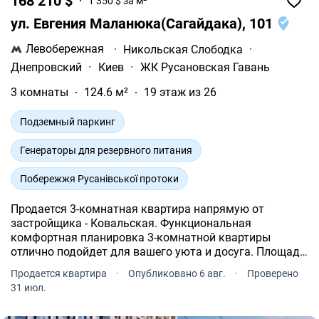
168 210 $
1 350 $ за м²
ул. Евгения Маланюка(Сагайдака), 101
Левобережная
·
Никольская Слободка
·
Днепровский
·
Киев
·
ЖК Русановская Гавань
3 комнаты
124.6 м²
19 этаж из 26
Подземный паркинг
Генераторы для резервного питания
Побережжя Русанівської протоки
Продается 3-комнатная квартира напрямую от
застройщика - Ковальская. Функциональная
комфортная планировка 3-комнатной квартиры
отлично подойдет для вашего уюта и досуга. Площадь
3-комнатной квартиры - 124.6 м². Квартира
Продается квартира
·
Опубликовано 6 авг.
·
Проверено
расположена на 19 этаже 26-и этажного дома.
31 июл.