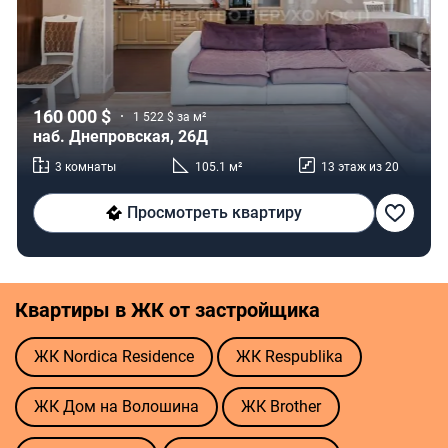
160 000 $
1 522 $ за м²
наб. Днепровская, 26Д
3 комнаты
105.1 м²
13 этаж из 20
Просмотреть квартиру
Квартиры в ЖК от застройщика
ЖК Nordica Residence
ЖК Respublika
ЖК Дом на Волошина
ЖК Brother