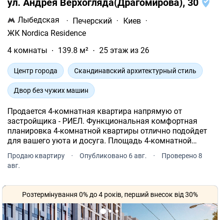
ул. Андрея Верхогляда(Драгомирова), 30
Лыбедская
·
Печерский
·
Киев
·
ЖК Nordica Residence
4 комнаты
139.8 м²
25 этаж из 26
Центр города
Скандинавский архитектурный стиль
Двор без чужих машин
Продается 4-комнатная квартира напрямую от
застройщика - РИЕЛ. Функциональная комфортная
планировка 4-комнатной квартиры отлично подойдет
для вашего уюта и досуга. Площадь 4-комнатной
квартиры - 139.8 м². Квартира расположена на 25
Продаю квартиру
·
Опубликовано 6 авг.
·
Проверено 8
этаже 26-и этажного дома.
авг.
Розтермінування 0% до 4 років, перший внесок від 30%