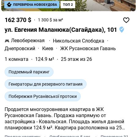
ПЕРЕВІРЕНА НОВОБУДОВА
ТОП 2
162 370 $
1 300 $ за м²
ул. Евгения Маланюка(Сагайдака), 101
Левобережная
·
Никольская Слободка
·
Днепровский
·
Киев
·
ЖК Русановская Гавань
1 комната
124.9 м²
25 этаж из 26
Подземный паркинг
Генераторы для резервного питания
Побережжя Русанівської протоки
Продается много­уровневая квартира в ЖК
Русановская Гавань. Продажа напрямую от
застройщика - Ковальская. Площадь жилья данной
планировки 124.9 м². Квартира расположена на 25
этаже 26-и этажного дома.