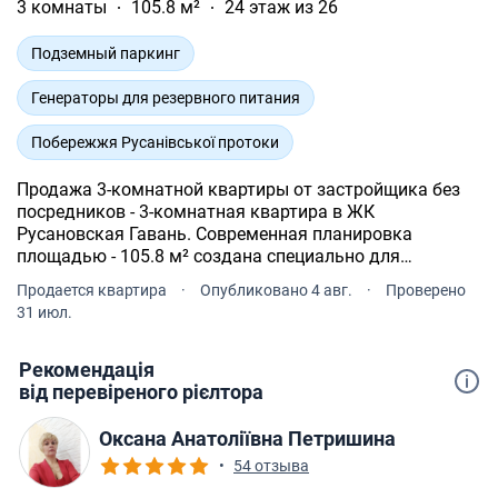
3 комнаты
105.8 м²
24 этаж из 26
Подземный паркинг
Генераторы для резервного питания
Побережжя Русанівської протоки
Продажа 3-комнатной квартиры от застройщика без
посредников - 3-комнатная квартира в ЖК
Русановская Гавань. Современная планировка
площадью - 105.8 м² создана специально для
комфорта и уюта. Квартира расположена на 24 этаже
Продается квартира
·
Опубликовано 4 авг.
·
Проверено
26-и этажного дома.
31 июл.
Рекомендація
від перевіреного рієлтора
Оксана Анатоліївна Петришина
•
54 отзыва