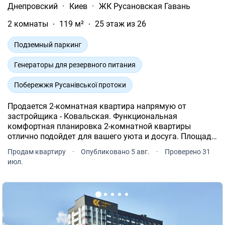
Днепровский
·
Киев
·
ЖК Русановская Гавань
2 комнаты
119 м²
25 этаж из 26
Подземный паркинг
Генераторы для резервного питания
Побережжя Русанівської протоки
Продается 2-комнатная квартира напрямую от
застройщика - Ковальская. Функциональная
комфортная планировка 2-комнатной квартиры
отлично подойдет для вашего уюта и досуга. Площадь
2-комнатной квартиры - 119 м². Квартира расположена
Продам квартиру
·
Опубликовано 5 авг.
·
Проверено 31
на 25 этаже 26-и этажного дома.
июл.