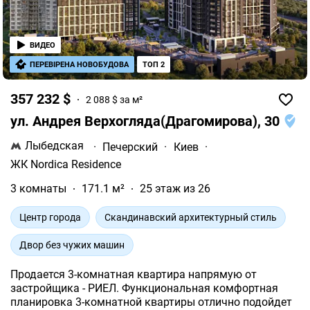
ВИДЕО
ПЕРЕВІРЕНА НОВОБУДОВА
ТОП 2
357 232 $
2 088 $ за м²
ул. Андрея Верхогляда(Драгомирова), 30
Лыбедская
·
Печерский
·
Киев
·
ЖК Nordica Residence
3 комнаты
171.1 м²
25 этаж из 26
Центр города
Скандинавский архитектурный стиль
Двор без чужих машин
Продается 3-комнатная квартира напрямую от
застройщика - РИЕЛ. Функциональная комфортная
планировка 3-комнатной квартиры отлично подойдет