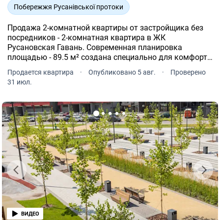
Побережжя Русанівської протоки
Продажа 2-комнатной квартиры от застройщика без
посредников - 2-комнатная квартира в ЖК
Русановская Гавань. Современная планировка
площадью - 89.5 м² создана специально для комфорта
и уюта. Квартира расположена на 18 этаже 26-и
Продается квартира
·
Опубликовано 5 авг.
·
Проверено
этажного дома.
31 июл.
ВИДЕО