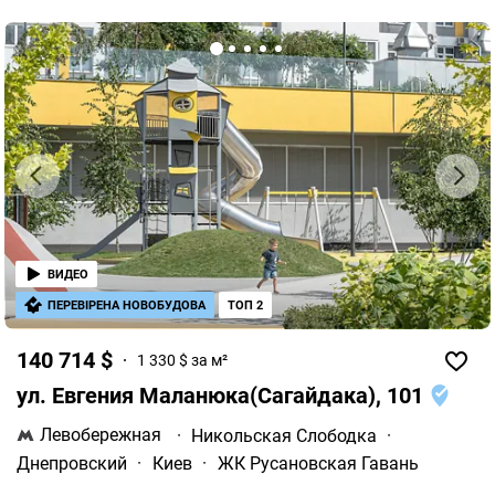
ВИДЕО
ПЕРЕВІРЕНА НОВОБУДОВА
ТОП 2
140 714 $
1 330 $ за м²
ул. Евгения Маланюка(Сагайдака), 101
Левобережная
·
Никольская Слободка
·
Днепровский
·
Киев
·
ЖК Русановская Гавань