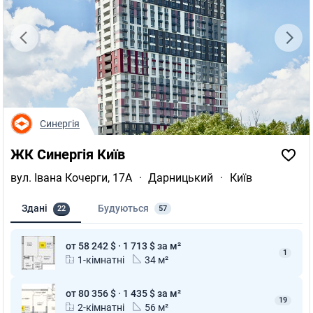
Синергія
ЖК Синергія Київ
вул. Івана Кочерги, 17А
·
Дарницький
·
Київ
Здані
Будуються
22
57
от 58 242 $ · 1 713 $ за м²
1
1-кімнатні
34 м²
от 80 356 $ · 1 435 $ за м²
19
2-кімнатні
56 м²