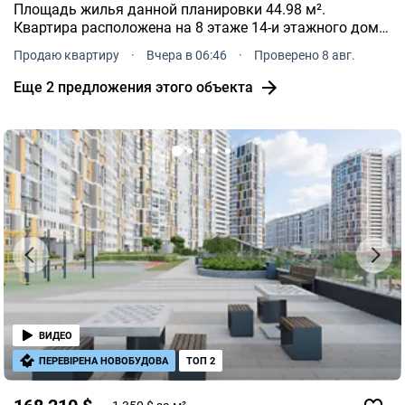
Площадь жилья данной планировки 44.98 м².
Квартира расположена на 8 этаже 14-и этажного дома.
ЖК Nordica Residence расположен по адресу: Киев,
Продаю квартиру
·
Вчера в 06:46
·
Проверено 8 авг.
рн Печерский, Железнодорожное, 45А.
Еще 2 предложения этого объекта
ВИДЕО
ПЕРЕВІРЕНА НОВОБУДОВА
ТОП 2