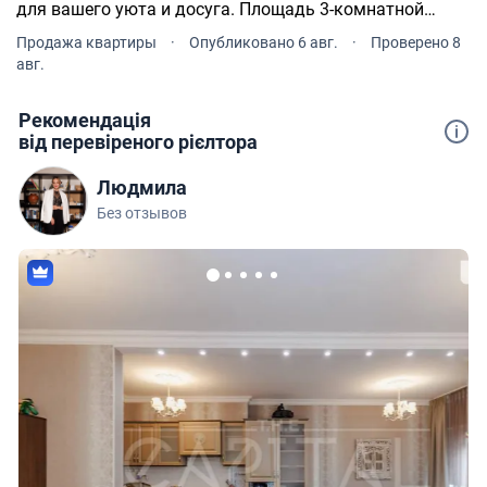
для вашего уюта и досуга. Площадь 3-комнатной
квартиры - 171.1 м². Квартира расположена на 25
Продажа квартиры
·
Опубликовано 6 авг.
·
Проверено 8
этаже 26-и этажного дома.
авг.
Рекомендація
від перевіреного рієлтора
Людмила
Без отзывов