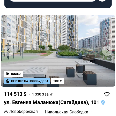
ВИДЕО
ПЕРЕВІРЕНА НОВОБУДОВА
ТОП 2
114 513 $
1 330 $ за м²
ул. Евгения Маланюка(Сагайдака), 101
Левобережная
·
Никольская Слободка
·