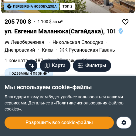
ПЕРЕВІРЕНА НОВОБУДОВА
ТОП 2
205 700 $
1 100 $ за м²
ул. Евгения Маланюка(Сагайдака), 101
Левобережная
·
Никольская Слободка
·
Днепровский
·
Киев
·
ЖК Русановская Гавань
1 комната
187 м²
25 этаж из 26
Карта
Фильтры
Подземный паркинг
Генераторы для резервного питания
Мы используем cookie-файлы
Благодаря этому вам будет удобнее пользоваться нашими
Побережжя Русанівської протоки
сервисами. Детальнее в
«Политике использования файлов
cookies»
.
Продается много­уровневая квартира в ЖК
Русановская Гавань. Продажа напрямую от
Разрешить все cookie-файлы
застройщика - Ковальская. Площадь жилья данной
планировки 187 м². Квартира расположена на 25
этаже 26-и этажного дома.