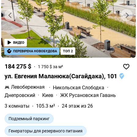
ВИДЕО
ПЕРЕВІРЕНА НОВОБУДОВА
ТОП 2
184 275 $
1 750 $ за м²
ул. Евгения Маланюка(Сагайдака), 101
Левобережная
·
Никольская Слободка
·
Днепровский
·
Киев
·
ЖК Русановская Гавань
3 комнаты
105.3 м²
24 этаж из 26
Подземный паркинг
Генераторы для резервного питания