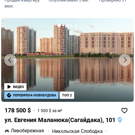
Продаю квартиру
·
Опубликовано 5 авг.
·
Проверено 31
июл.
ВИДЕО
ПЕРЕВІРЕНА НОВОБУДОВА
ТОП 2
178 500 $
1 500 $ за м²
ул. Евгения Маланюка(Сагайдака), 101
Левобережная
·
Никольская Слободка
·