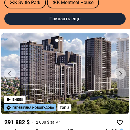
ЖК Svitlo Park
ЖК Montreal House
ЖК Русановская Гавань
Показать еще
ЖК Кришталеві джерела
ЖК Sister
ЖК Maxima Residence
ЖК Lucky Land
ЖК Синергия Киев
ЖК Файна Таун
ЖК Illinsky House
ЖК Podol Plaza & Residence
Полезные ссылки
ВИДЕО
Агентства недвижимости в Киеве
ПЕРЕВІРЕНА НОВОБУДОВА
ТОП 2
Риелторы в Киеве
Оценка квартиры
291 882 $
2 088 $ за м²