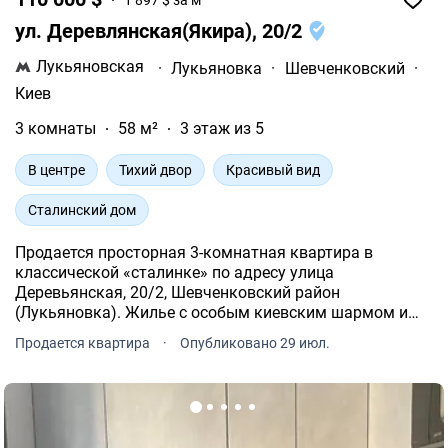
ул. Деревлянская(Якира), 20/2
Лукьяновская
·
Лукьяновка
·
Шевченковский
·
Киев
3 комнаты
58 м²
3 этаж из 5
В центре
Тихий двор
Красивый вид
Сталинский дом
Продается просторная 3-комнатная квартира в
классической «сталинке» по адресу улица
Деревьянская, 20/2, Шевченковский район
(Лукьяновка). Жилье с особым киевским шармом и
отличными техническими характеристиками
Продается квартира
·
Опубликовано 29 июл.
расположено на комфортном 3-м этаже 5-этажного
кирпичного дома 1937 года постройки.