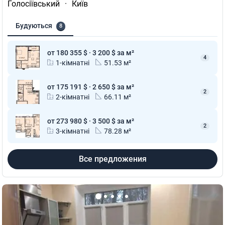
Голосіївський
·
Київ
Будуються
8
от 180 355 $ · 3 200 $ за м²
4
1-кімнатні
51.53 м²
от 175 191 $ · 2 650 $ за м²
2
2-кімнатні
66.11 м²
от 273 980 $ · 3 500 $ за м²
2
3-кімнатні
78.28 м²
Все предложения