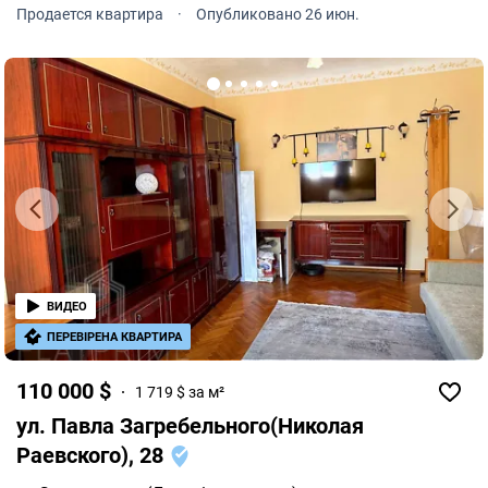
новостройках. Продается просторная 2-комнатная
Продается квартира
·
Опубликовано 26 июн.
квартира в Шевченковском районе по адресу улица
Деревлянская, 16.
ВИДЕО
ПЕРЕВІРЕНА КВАРТИРА
110 000 $
1 719 $ за м²
ул. Павла Загребельного(Николая
Раевского), 28