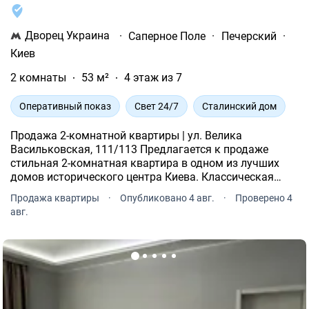
Дворец Украина
·
Саперное Поле
·
Печерский
·
Киев
2 комнаты
53 м²
4 этаж из 7
Оперативный показ
Свет 24/7
Сталинский дом
Продажа 2-комнатной квартиры | ул. Велика
Васильковская, 111/113 Предлагается к продаже
стильная 2-комнатная квартира в одном из лучших
домов исторического центра Киева. Классическая
сталинка сочетает в себе надежность, комфорт и
Продажа квартиры
·
Опубликовано 4 авг.
·
Проверено 4
престижную локацию.
авг.