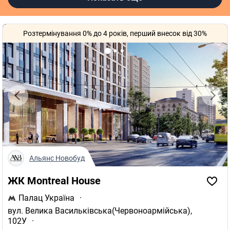
ЖК Кришталеві джерела
ЖК Sister
Розтермінування 0% до 4 років, перший внесок від 30%
ЖК Maxima Residence
ЖК Lucky Land
ЖК Синергия Киев
ЖК Файна Таун
ЖК Illinsky House
ЖК Podol Plaza & Residence
Полезные ссылки
Агентства недвижимости в Киеве
Альянс Новобуд
Риелторы в Киеве
Оценка квартиры
ЖК Montreal House
Палац Україна
·
вул. Велика Васильківська(Червоноармійська),
102У
·