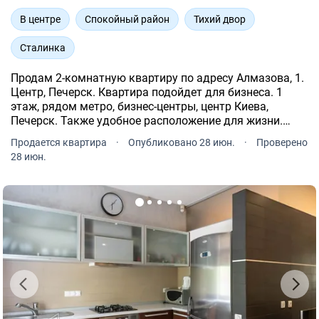
В центре
Спокойный район
Тихий двор
Сталинка
Продам 2-комнатную квартиру по адресу Алмазова, 1.
Центр, Печерск. Квартира подойдет для бизнеса. 1
этаж, рядом метро, бизнес-центры, центр Киева,
Печерск. Также удобное расположение для жизни.
Рядом рынок, метро 10 мин, ботанический сад, парки,
Продается квартира
·
Опубликовано 28 июн.
·
Проверено
Лавра. Общая площадь 51.9. Высокие потолки 3м.
28 июн.