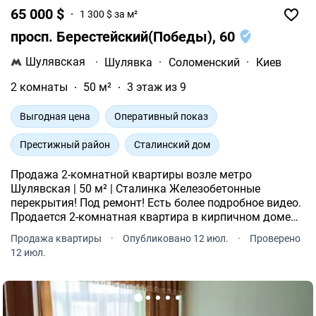
65 000 $
1 300 $ за м²
просп. Берестейский(Победы), 60
Шулявская
·
Шулявка
·
Соломенский
·
Киев
2 комнаты
50 м²
3 этаж из 9
Выгодная цена
Оперативный показ
Престижный район
Сталинский дом
Продажа 2-комнатной квартиры возле метро
Шулявская | 50 м² | Сталинка Железобетонные
перекрытия! Под ремонт! Есть более подробное видео.
Продается 2-комнатная квартира в кирпичном доме
(сталинка), расположенная всего в 7-10 минутах
Продажа квартиры
·
Опубликовано 12 июл.
·
Проверено
ходьбы от станции метро «Шулявская».
12 июл.