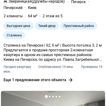
Зверинецкая(Дружбы народов)
·
Печерск
·
Печерский
·
Киев
2 комнаты
64 м²
2 этаж из 5
Выгодная цена
Тихий двор
Престижный район
Сталинка
Сталинка на Печерске | 62, 6 м² | Высота потолка 3, 2 м
Предлагается к продаже просторная 2-комнатная
квартира в одном из самых престижных районов
Киева на Печерске, по адресу ул. Павла Загребельного,
28. Квартира расположена на комфортном 2 этаже
Продаю квартиру
·
Опубликовано 19 июн.
·
Проверено 19
добротного кирпичного дома сталинской застройки.
июн.
Еще 1 предложение этого объекта