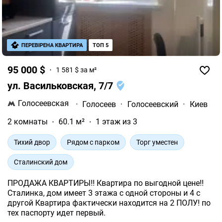
ПЕРЕВІРЕНА КВАРТИРА
ТОП 5
95 000 $
1 581 $ за м²
ул. Васильковская, 7/7
Голосеевская
·
Голосеев
·
Голосеевский
·
Киев
2 комнаты
60.1 м²
1 этаж из 3
Тихий двор
Рядом с парком
Торг уместен
Сталинский дом
ПРОДАЖА КВАРТИРЫ!! Квартира по выгодной цене!!
Сталинка, дом имеет 3 этажа с одной стороны и 4 с
другой Квартира фактически находится на 2 ПОЛУ! по
тех паспорту идет первый.