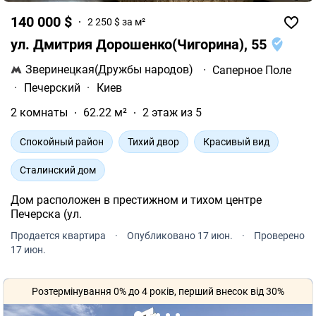
140 000 $
2 250 $ за м²
ул. Дмитрия Дорошенко(Чигорина), 55
Зверинецкая(Дружбы народов)
·
Саперное Поле
·
Печерский
·
Киев
2 комнаты
62.22 м²
2 этаж из 5
Спокойный район
Тихий двор
Красивый вид
Сталинский дом
Дом расположен в престижном и тихом центре
Печерска (ул.
Продается квартира
·
Опубликовано 17 июн.
·
Проверено
17 июн.
Розтермінування 0% до 4 років, перший внесок від 30%