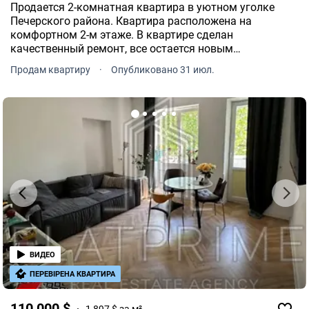
Продается 2-комнатная квартира в уютном уголке
Печерского района. Квартира расположена на
комфортном 2-м этаже. В квартире сделан
качественный ремонт, все остается новым
владельцам. Вся необходимая инфраструктура рядом.
Продам квартиру
·
Опубликовано 31 июл.
Также неподалеку Ботанический сад им.Гришка, бул.
ВИДЕО
ПЕРЕВІРЕНА КВАРТИРА
110 000 $
1 897 $ за м²