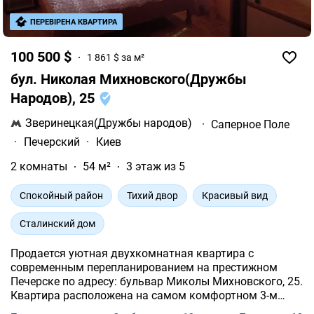
ПЕРЕВІРЕНА КВАРТИРА
100 500 $
1 861 $ за м²
бул. Николая Михновского(Дружбы
Народов), 25
Зверинецкая(Дружбы народов)
·
Саперное Поле
·
Печерский
·
Киев
2 комнаты
54 м²
3 этаж из 5
Спокойный район
Тихий двор
Красивый вид
Сталинский дом
Продается уютная двухкомнатная квартира с
современным перепланированием на престижном
Печерске по адресу: бульвар Миколы Михновского, 25.
Квартира расположена на самом комфортном 3-м
этаже 5-этажного дома прямо у выхода со станции