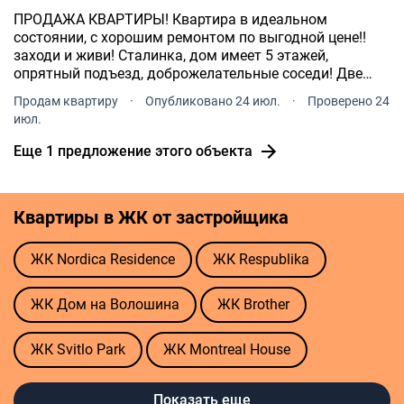
ПРОДАЖА КВАРТИРЫ! Квартира в идеальном
состоянии, с хорошим ремонтом по выгодной цене!!
заходи и живи! Сталинка, дом имеет 5 этажей,
опрятный подъезд, доброжелательные соседи! Две
отдельные комнаты 14\19 метров, кухня 8, 6 ремонт
Продам квартиру
·
Опубликовано 24 июл.
·
Проверено 24
2020 года, вся мебель качественная, сделанная на
июл.
заказ, для себя! .
Еще 1 предложение этого объекта
Квартиры в ЖК от застройщика
ЖК Nordica Residence
ЖК Respublika
ЖК Дом на Волошина
ЖК Brother
ЖК Svitlo Park
ЖК Montreal House
ЖК Русановская Гавань
Показать еще