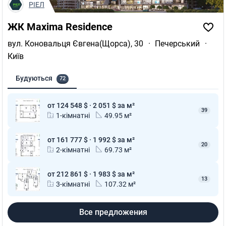
РІЕЛ
ЖК Maxima Residence
вул. Коновальця Євгена(Щорса), 30
·
Печерський
·
Київ
Будуються
72
от 124 548 $ · 2 051 $ за м²
39
1-кімнатні
49.95 м²
от 161 777 $ · 1 992 $ за м²
20
2-кімнатні
69.73 м²
от 212 861 $ · 1 983 $ за м²
13
3-кімнатні
107.32 м²
Все предложения