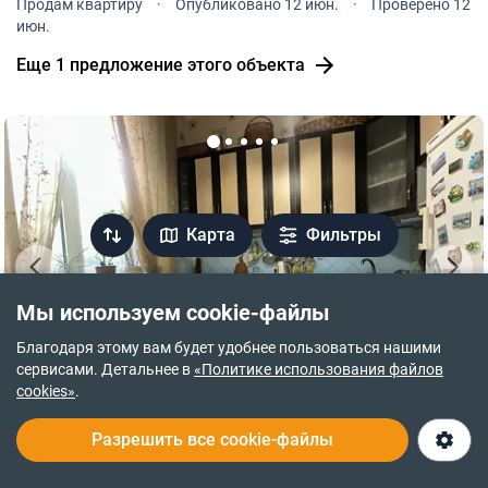
Продам квартиру
·
Опубликовано 12 июн.
·
Проверено 12
метро «Звиринецкая». Пространство площадью 54 кв.
июн.
Еще 1 предложение этого объекта
Карта
Фильтры
Мы используем cookie-файлы
Благодаря этому вам будет удобнее пользоваться нашими
сервисами. Детальнее в
«Политике использования файлов
cookies»
.
ПЕРЕВІРЕНА КВАРТИРА
Разрешить все cookie-файлы
79 000 $
1 418 $ за м²
ул. Татарская, 2А