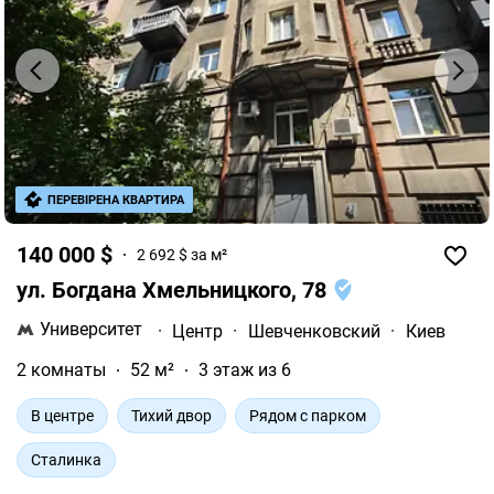
ПЕРЕВІРЕНА КВАРТИРА
140 000 $
2 692 $ за м²
ул. Богдана Хмельницкого, 78
Университет
·
Центр
·
Шевченковский
·
Киев
2 комнаты
52 м²
3 этаж из 6
В центре
Тихий двор
Рядом с парком
Сталинка