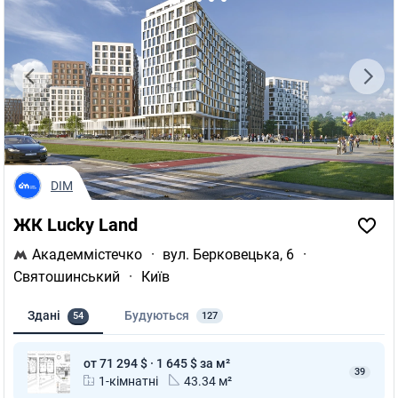
DIM
ЖК Lucky Land
Академмістечко
·
вул. Берковецька, 6
·
Святошинський
·
Київ
Здані
Будуються
54
127
от 71 294 $ · 1 645 $ за м²
39
1-кімнатні
43.34 м²