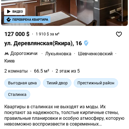
ВИДЕО
ПЕРЕВІРЕНА КВАРТИРА
127 000 $
1 910 $ за м²
ул. Деревлянская(Якира), 16
Дорогожичи
·
Лукьяновка
·
Шевченковский
·
Киев
2 комнаты
66.5 м²
2 этаж из 5
Выгодная цена
Тихий двор
Престижный район
Сталинка
Квартиры в сталинках не выходят из моды. Их
покупают за надежность, толстые кирпичные стены,
правильные планировки и особую атмосферу, которую
невозможно воспроизвести в современных