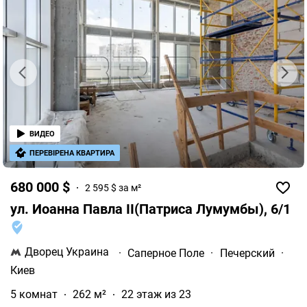
ВИДЕО
ПЕРЕВІРЕНА КВАРТИРА
680 000 $
2 595 $ за м²
ул. Иоанна Павла II(Патриса Лумумбы), 6/1
Дворец Украина
·
Саперное Поле
·
Печерский
·
Киев
5 комнат
262 м²
22 этаж из 23