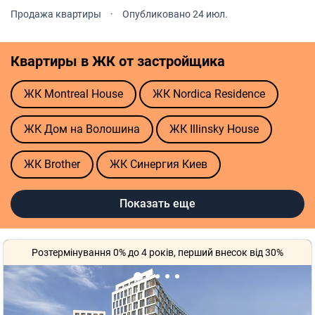
прекрасной энергетикой роскоши, уверенности и
Продажа квартиры
·
Опубликовано 24 июл.
вкуса.
Квартиры в ЖК от застройщика
ЖК Montreal House
ЖК Nordica Residence
ЖК Дом на Волошина
ЖК Illinsky House
ЖК Brother
ЖК Синергия Киев
ЖК Lucky Land
ЖК Русановская Гавань
Показать еще
ЖК Svitlo Park
ЖК Respublika
ЖК Sister
Розтермінування 0% до 4 років, перший внесок від 30%
ЖК Кришталеві джерела
ЖК Maxima Residence
ЖК Файна Таун