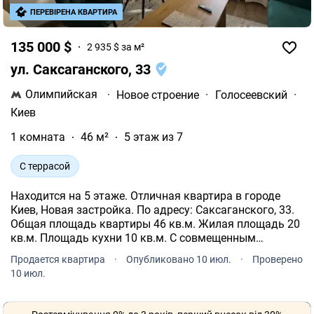
ПЕРЕВІРЕНА КВАРТИРА
135 000 $
2 935 $ за м²
ул. Саксаганского, 33
Олимпийская
·
Новое строение
·
Голосеевский
·
Киев
1 комната
46 м²
5 этаж из 7
С террасой
Находится на 5 этаже. Отличная квартира в городе
Киев, Новая застройка. По адресу: Саксаганского, 33.
Общая площадь квартиры 46 кв.м. Жилая площадь 20
кв.м. Площадь кухни 10 кв.м. С совмещенным
санузлом. Сделан дизайнерский ремонт. В квартире
Продается квартира
·
Опубликовано 10 июл.
·
Проверено
панорамные окна. Отопление централизованное.
10 июл.