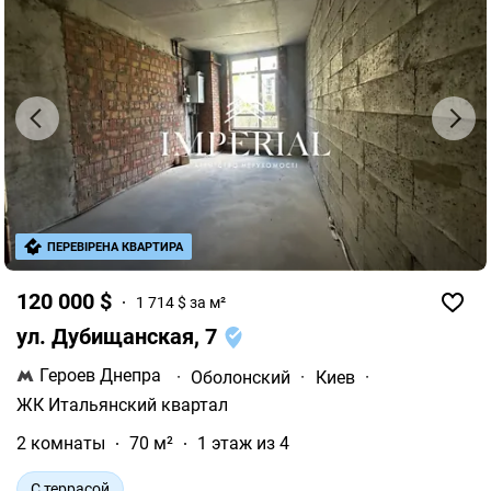
ПЕРЕВІРЕНА КВАРТИРА
120 000 $
1 714 $ за м²
ул. Дубищанская, 7
Героев Днепра
·
Оболонский
·
Киев
·
ЖК Итальянский квартал
2 комнаты
70 м²
1 этаж из 4
С террасой