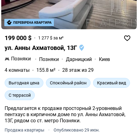
ПЕРЕВІРЕНА КВАРТИРА
199 000 $
1 277 $ за м²
ул. Анны Ахматовой, 13Г
Позняки
·
Позняки
·
Дарницкий
·
Киев
4 комнаты
155.8 м²
28 этаж из 29
Выгодная цена
Спокойный район
Красивый вид
С террасой
Предлагается к продаже просторный 2-уровневый
пентхаус в кирпичном доме по ул. Анны Ахматовой,
13Г, рядом со ст. метро Позняки.
Продажа квартиры
·
Опубликовано 29 июн.