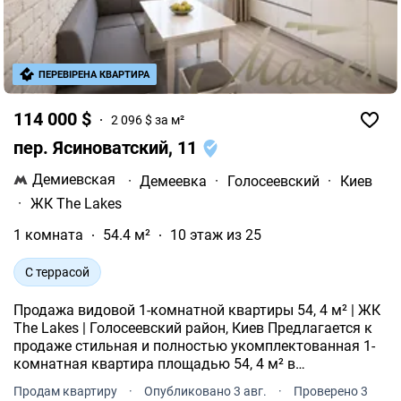
ПЕРЕВІРЕНА КВАРТИРА
114 000 $
2 096 $ за м²
пер. Ясиноватский, 11
Демиевская
·
Демеевка
·
Голосеевский
·
Киев
·
ЖК The Lakes
1 комната
54.4 м²
10 этаж из 25
С террасой
Продажа видовой 1-комнатной квартиры 54, 4 м² | ЖК
The Lakes | Голосеевский район, Киев Предлагается к
продаже стильная и полностью укомплектованная 1-
комнатная квартира площадью 54, 4 м² в
современном жилом комплексе The Lakes,
Продам квартиру
·
Опубликовано 3 авг.
·
Проверено 3
расположенном по адресу переулок Ясинуатский, 11.