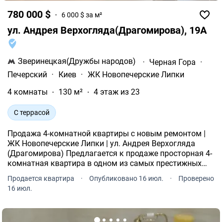
780 000 $
6 000 $ за м²
ул. Андрея Верхогляда(Драгомирова), 19А
Зверинецкая(Дружбы народов)
·
Черная Гора
·
Печерский
·
Киев
·
ЖК Новопечерские Липки
4 комнаты
130 м²
4 этаж из 23
С террасой
Продажа 4-комнатной квартиры с новым ремонтом |
ЖК Новопечерские Липки | ул. Андрея Верхогляда
(Драгомирова) Предлагается к продаже просторная 4-
комнатная квартира в одном из самых престижных
жилых комплексов Киева ЖК «Новопечерские Липки».
Продается квартира
·
Опубликовано 16 июл.
·
Проверено
Квартира с абсолютно новым дизайнерским
16 июл.
ремонтом.