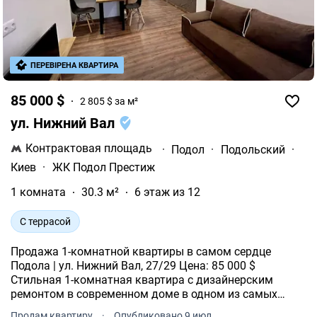
ПЕРЕВІРЕНА КВАРТИРА
85 000 $
2 805 $ за м²
ул. Нижний Вал
Контрактовая площадь
·
Подол
·
Подольский
·
Киев
·
ЖК Подол Престиж
1 комната
30.3 м²
6 этаж из 12
С террасой
Продажа 1-комнатной квартиры в самом сердце
Подола | ул. Нижний Вал, 27/29 Цена: 85 000 $
Стильная 1-комнатная квартира с дизайнерским
ремонтом в современном доме в одном из самых
престижных районов Киева на Подоле. Основные
Продам квартиру
·
Опубликовано 9 июл.