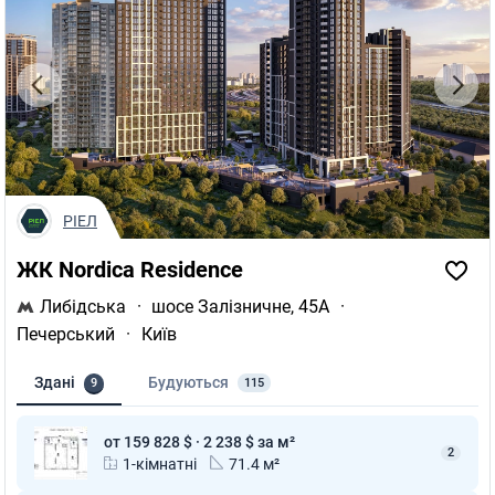
РІЕЛ
ЖК Nordica Residence
Либідська
·
шосе Залізничне, 45А
·
Печерський
·
Київ
Здані
Будуються
9
115
от 159 828 $ · 2 238 $ за м²
2
1-кімнатні
71.4 м²