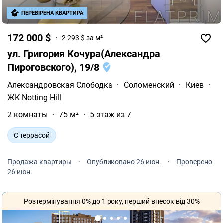
ПЕРЕВІРЕНА КВАРТИРА
172 000 $
2 293 $ за м²
ул. Григория Кочура(Александра
Пироговского), 19/8
Александровская Слободка
·
Соломенский
·
Киев
·
ЖК Notting Hill
2 комнаты
75 м²
5 этаж из 7
С террасой
Продажа квартиры
·
Опубликовано 26 июн.
·
Проверено
26 июн.
Розтермінування 0% до 1 року, перший внесок від 30%