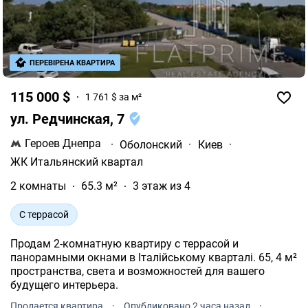
ПЕРЕВІРЕНА КВАРТИРА
115 000 $
1 761 $ за м²
ул. Редчинская, 7
Героев Днепра
·
Оболонский
·
Киев
·
ЖК Итальянский квартал
2 комнаты
65.3 м²
3 этаж из 4
С террасой
Продам 2-комнатную квартиру с террасой и
панорамными окнами в Італійському кварталі. 65, 4 м²
пространства, света и возможностей для вашего
будущего интерьера.
Продается квартира
·
Опубликовано 2 часа назад
·