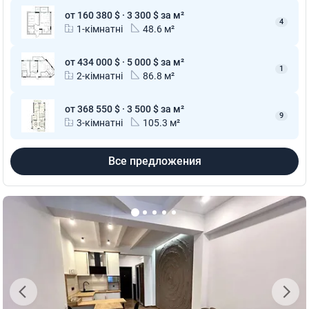
от 160 380 $ · 3 300 $ за м²
4
1-кімнатні
48.6 м²
от 434 000 $ · 5 000 $ за м²
1
2-кімнатні
86.8 м²
от 368 550 $ · 3 500 $ за м²
9
3-кімнатні
105.3 м²
Все предложения