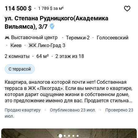
114 500 $
1 789 $ за м²
ул. Степана Рудницкого(Академика
Вильямса), 3/7
Выставочный центр
·
Теремки-2
·
Голосеевский
·
Киев
·
ЖК Лико-Град 3
2 комнаты
64 м²
2 этаж из 18
С террасой
Квартира, аналогов которой почти нет! Собственная
терраса в ЖК «Лікоград». Если вы мечтали о квартире,
которая дарит ощущение жизни в собственном доме,
это предложение именно для вас. Продается стильная
квартира в ЖК «Лікоград» по адресу ул. Степана
Продаю квартиру
·
Опубликовано 23 июл.
·
Проверено 23
Рудницкого, 3/7, Голосеевский район.
июл.