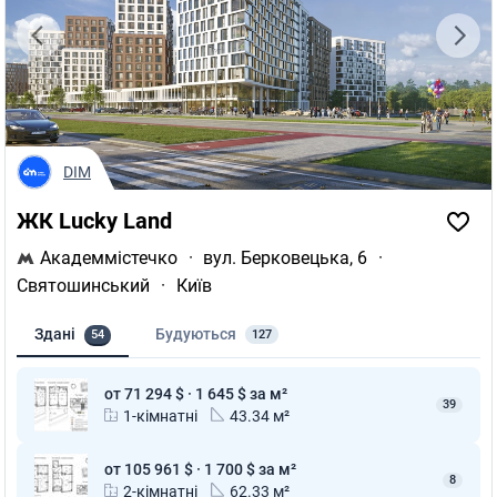
ЖК Podol Plaza & Residence
Полезные ссылки
Агентства недвижимости в Киеве
DIM
Риелторы в Киеве
Оценка квартиры
ЖК Lucky Land
Академмістечко
·
вул. Берковецька, 6
·
Святошинський
·
Київ
Здані
Будуються
54
127
от 71 294 $ · 1 645 $ за м²
39
1-кімнатні
43.34 м²
от 105 961 $ · 1 700 $ за м²
8
2-кімнатні
62.33 м²