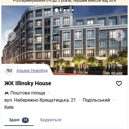
Розтермінування 0% до 3 років, перший внесок від 30%
Альянс Новобуд
ЖК Illinsky House
Поштова площа
·
вул. Набережно-Хрещатицька, 21
·
Подільський
·
Київ
Здані
Будуються
14