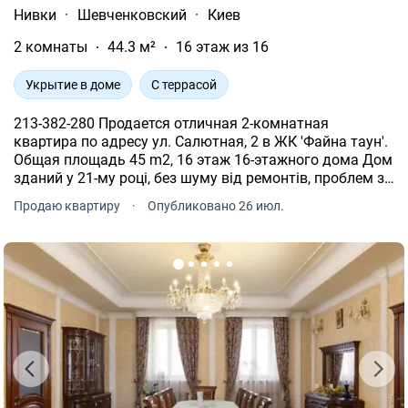
Нивки
·
Шевченковский
·
Киев
2 комнаты
44.3 м²
16 этаж из 16
Укрытие в доме
С террасой
213-382-280 Продается отличная 2-комнатная
квартира по адресу ул. Салютная, 2 в ЖК 'Файна таун'.
Общая площадь 45 m2, 16 этаж 16-этажного дома Дом
зданий у 21-му році, без шуму від ремонтів, проблем з
напругою і опаленням. Потолок в квартире 3.3 метра,
Продаю квартиру
·
Опубликовано 26 июл.
собственная терраса 15м2.