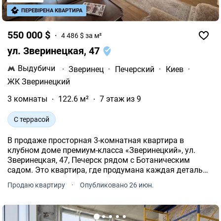
ПЕРЕВІРЕНА КВАРТИРА
550 000 $
4 486 $ за м²
ул. Зверинецкая, 47
Выдубичи
·
Зверинец
·
Печерский
·
Киев
·
ЖК Зверинецкий
3 комнаты
122.6 м²
7 этаж из 9
С террасой
В продаже просторная 3-комнатная квартира в
клубном доме премиум-класса «Зверинецкий», ул.
Зверинецкая, 47, Печерск рядом с Ботаническим
садом. Это квартира, где продумана каждая деталь
для автономной и комфортной жизни в центре города.
Продаю квартиру
·
Опубликовано 26 июн.