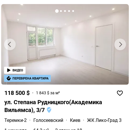
ВИДЕО
ПЕРЕВІРЕНА КВАРТИРА
118 500 $
1 843 $ за м²
ул. Степана Рудницкого(Академика
Вильямса), 3/7
Теремки-2
·
Голосеевский
·
Киев
·
ЖК Лико-Град 3