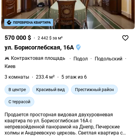
ПЕРЕВІРЕНА КВАРТИРА
570 000 $
2 442 $ за м²
ул. Борисоглебская, 16А
Контрактовая площадь
·
Подол
·
Подольский
·
Киев
3 комнаты
233.4 м²
5 этаж из 6
В центре
Красивый вид
Престижный район
С террасой
Продается просторная видовая двухуровневая
квартира по ул. Борисоглибская 16А с
непревзойденной панорамой на Днепр, Печерские
холмы и Андреевскую церковь. Светлая квартира с