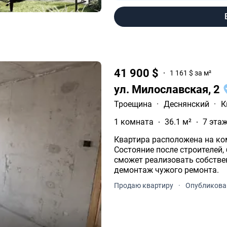
41 900 $
1 161 $ за м²
ул. Милославская, 2
Троещина
·
Деснянский
·
К
1 комната
36.1 м²
7 этаж
Квартира расположена на ко
Состояние после строителей,
сможет реализовать собствен
демонтаж чужого ремонта.
Продаю квартиру
·
Опубликован