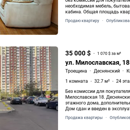
без комиссии для покупателя. Просторная квартира с ремонт
необходимая мебель, бытова
кабина. Общая площадь квартиры 90, 6м2 Комнаты 17, 1 м2 ; 17, 2м2 ; 17, 4
м2.
Продаю квартиру
·
Опубликова
35 000 $
1 070 $ за м²
ул. Милославская, 1
Троещина
·
Деснянский
·
К
1 комната
32.7 м²
24 эта
Без комиссии для покупателя!
Милославская 18. Деснянский
этажного дома, дополнительн
Дом сдан и введен в эксплу
Продажа квартиры
·
Опубликов