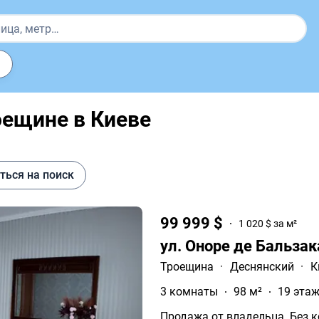
оещине в Киеве
ться на поиск
99 999 $
1 020 $ за м²
ул. Оноре де Бальзак
Троещина
·
Деснянский
·
К
3 комнаты
98 м²
19 этаж
Продажа от владельца. Без комисс