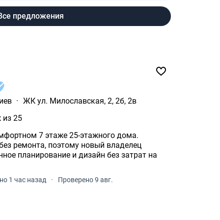
Все предложения
иев
·
ЖК ул. Милославская, 2, 2б, 2в
 из 25
мфортном 7 этаже 25-этажного дома.
 без ремонта, поэтому новый владелец
ное планирование и дизайн без затрат на
о 1 час назад
·
Проверено 9 авг.