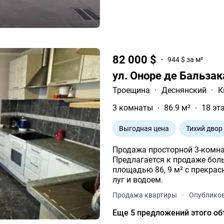
82 000 $
944 $ за м²
ул. Оноре де Бальзак
Троещина
·
Деснянский
·
К
3 комнаты
86.9 м²
18 эт
Выгодная цена
Тихий двор
Продажа просторной 3-комн
Предлагается к продаже бол
площадью 86, 9 м² с прекрас
луг и водоем.
Продажа квартиры
·
Опубликов
Еще 5 предложений этого об