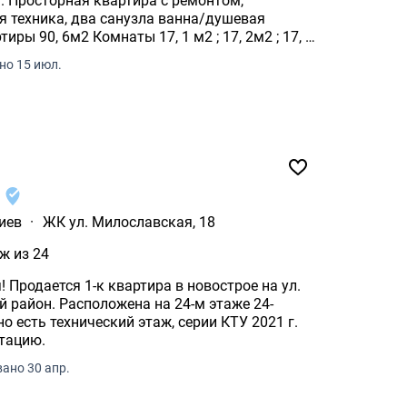
ом,
я техника, два санузла ванна/душевая
но 15 июл.
8
иев
·
ЖК ул. Милославская, 18
ж из 24
 Продается 1-к квартира в новострое на ул.
 район. Расположена на 24-м этаже 24-
о есть технический этаж, серии КТУ 2021 г.
атацию.
ано 30 апр.