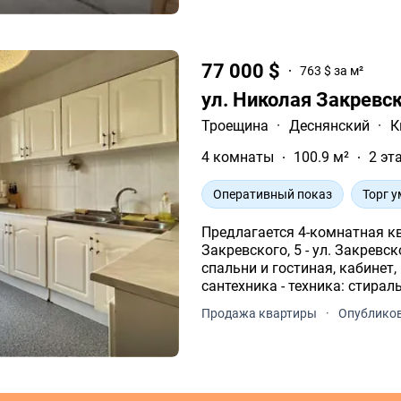
77 000 $
763 $ за м²
ул. Николая Закревск
Троещина
·
Деснянский
·
К
4 комнаты
100.9 м²
2 эт
Оперативный показ
Торг у
Предлагается 4-комнатная кв
Закревского, 5 - ул. Закревского, 5 - 2 поверх / 16 - 90, 8 м2 - 4 комнаты: 2
спальни и гостиная, кабинет,
сантехника - техника: стирал
Продажа квартиры
·
Опубликов