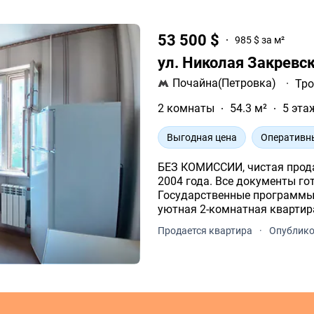
53 500 $
985 $ за м²
ул. Николая Закревск
Почайна(Петровка)
·
Тр
2 комнаты
54.3 м²
5 эта
Выгодная цена
Оперативн
БЕЗ КОМИССИИ, чистая продажа от владельц
2004 года. Все документы го
Государственные программы не рассматр
уютная 2-комнатная квартира
года, 5 этаж из 10.
Продается квартира
·
Опублико