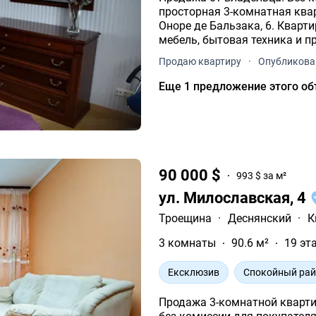
просторная 3-комнатная ква
Оноре де Бальзака, 6. Квартира полностью готова к проживанию вся
мебель, бытовая техника и 
владельцу.
Продаю квартиру
·
Опубликова
Еще 1 предложение этого об
90 000 $
993 $ за м²
ул. Милославская, 4
Троещина
·
Деснянский
·
К
3 комнаты
90.6 м²
19 эт
Ексклюзив
Спокойный ра
Продажа 3-комнатной кварти