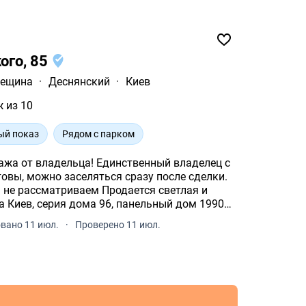
ого, 85
оещина
·
Деснянский
·
Киев
ж из 10
ый показ
Рядом с парком
а! Единственный владелец с
товы, можно заселяться сразу после сделки.
иваем Продается светлая и
 Киев, серия дома 96, панельный дом 1990
вано 11 июл.
·
Проверено 11 июл.