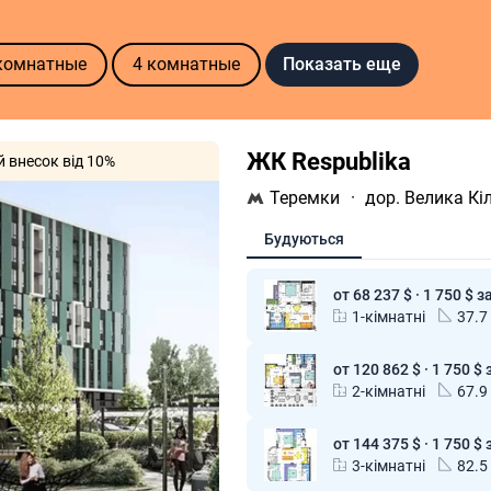
Показать еще
комнатные
4 комнатные
ЖК Respublika
й внесок від 10%
Теремки
·
дор. Велика Кі
Будуються
от 68 237 $ · 1 750 $ з
1-кімнатні
37.7
от 120 862 $ · 1 750 $ 
2-кімнатні
67.9
от 144 375 $ · 1 750 $ 
3-кімнатні
82.5