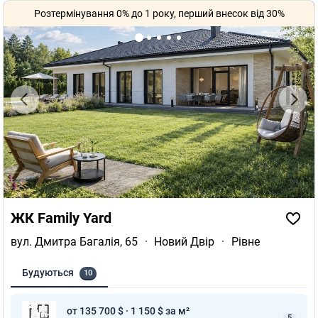
Розтермінування 0% до 1 року, перший внесок від 30%
ЖК Family Yard
вул. Дмитра Багалія, 65
·
Новий Двір
·
Рівне
Будуються
10
от 135 700 $ · 1 150 $ за м²
5