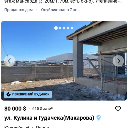
этаж мансарда (3, 20м/1, 70м, есть окно). ️Утепление -
пенопласт 12 см. ️Окна металлопластиковые,
Продается дом
·
Опубликовано 7 авг.
трехкамерные. ️Толщина стен - 40см.
ПЕРЕВІРЕНИЙ БУДИНОК
80 000 $
615 $ за м²
ул. Кулика и Гудачека(Макарова)
Ювилейный
·
Ровно