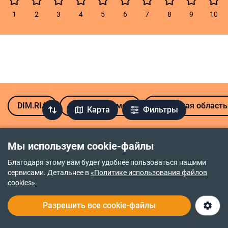
DIM.RIA
Продажа домов
Ровенская область
Карта
Фильтры
Популярные микрорайоны Ровно
Мы используем cookie-файлы
Автовокзал
Ленокомбинат
Благодаря этому вам будет удобнее пользоваться нашими
сервисами. Детальнее в
«Политике использования файлов
Авторынок
Новый Двор
cookies»
.
Зоопарк
Счастливое
Разрешить все cookie-файлы
Красные Горы