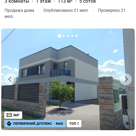
3 комнаты
1 этаж
113 м²
5 соток
Продажа дома
·
Опубликовано 21 июл.
·
Проверено 21
июл.
360°
ПЕРЕВІРЕНИЙ ДУПЛЕКС
·
MAX
ТОП 1