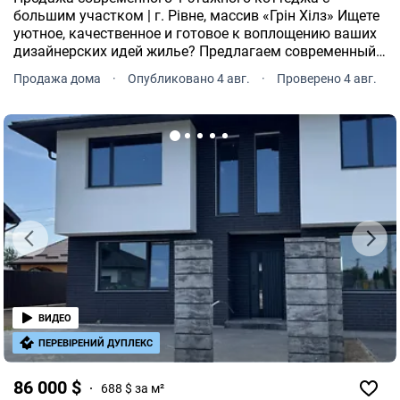
большим участком | г. Рівне, массив «Грін Хілз» Ищете
уютное, качественное и готовое к воплощению ваших
дизайнерских идей жилье? Предлагаем современный
одноэтажный коттедж в престижном и спокойном
Продажа дома
·
Опубликовано 4 авг.
·
Проверено 4 авг.
районе (рядом с Зоопарком).
ВИДЕО
ПЕРЕВІРЕНИЙ ДУПЛЕКС
86 000 $
688 $ за м²