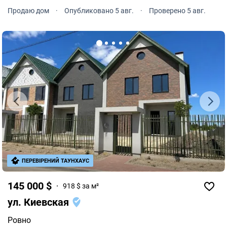
отличный выбор для семьи, которая мечтает жить в
Продаю дом
·
Опубликовано 5 авг.
·
Проверено 5 авг.
уютном районе со всеми преимуществами городской
инфраструктуры.
ПЕРЕВІРЕНИЙ ТАУНХАУС
145 000 $
918 $ за м²
ул. Киевская
Ровно