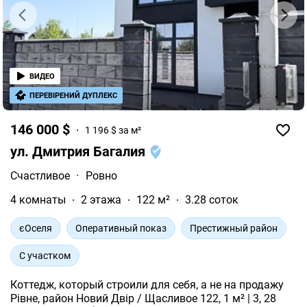
ВИДЕО
ПЕРЕВІРЕНИЙ ДУПЛЕКС
146 000 $
1 196 $ за м²
ул. Дмитрия Багалия
Счастливое
·
Ровно
4 комнаты
2 этажа
122 м²
3.28 соток
єОселя
Оперативный показ
Престижный район
С участком
Коттедж, который строили для себя, а не на продажу
Рівне, район Новий Двір / Щасливое 122, 1 м² | 3, 28