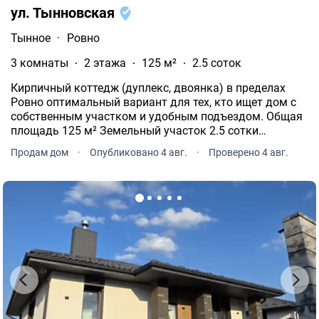
ул. Тынновская
Тынное
·
Ровно
3 комнаты
2 этажа
125 м²
2.5 соток
Кирпичный коттедж (дуплекс, двоянка) в пределах
Ровно оптимальный вариант для тех, кто ищет дом с
собственным участком и удобным подъездом. Общая
площадь 125 м² Земельный участок 2.5 сотки
Качественное строительство: кирпичный дом с
Продам дом
·
Опубликовано 4 авг.
·
Проверено 4 авг.
завершенным фасадом и обустроенным двором
(брусчатка).