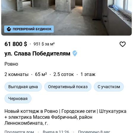
ПЕРЕВІРЕНИЙ БУДИНОК
61 800 $
951 $ за м²
ул. Слава Победителям
Ровно
2 комнаты
65 м²
2.5 соток
1 этаж
Выгодная цена
Оперативный показ
С участком
Черновая
Новый коттедж в Ровно | Городские сети | Штукатурка
+ электрика Массив Фабричный, район
Леннокомбината, г.
Продается дом
·
Вчера в 11:26
·
Проверено 8 авг.