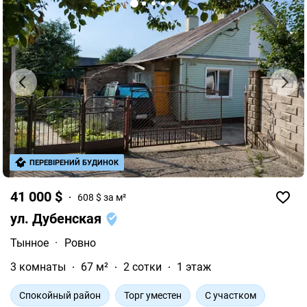
ПЕРЕВІРЕНИЙ БУДИНОК
41 000 $
608 $ за м²
ул. Дубенская
Тынное
·
Ровно
3 комнаты
67 м²
2 сотки
1 этаж
Спокойный район
Торг уместен
С участком