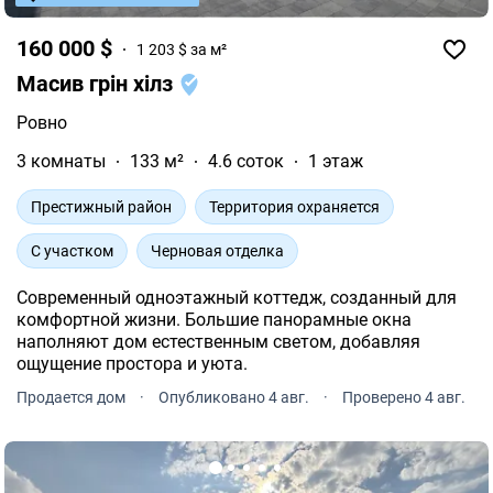
160 000 $
1 203 $ за м²
Масив грін хілз
Ровно
3 комнаты
133 м²
4.6 соток
1 этаж
Престижный район
Территория охраняется
С участком
Черновая отделка
Современный одноэтажный коттедж, созданный для
комфортной жизни. Большие панорамные окна
наполняют дом естественным светом, добавляя
ощущение простора и уюта.
Продается дом
·
Опубликовано 4 авг.
·
Проверено 4 авг.