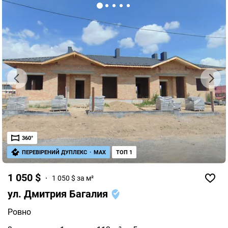
360°
ПЕРЕВІРЕНИЙ ДУПЛЕКС
·
MAX
ТОП 1
1 050 $
1 050 $ за м²
ул. Дмитрия Багалия
Ровно