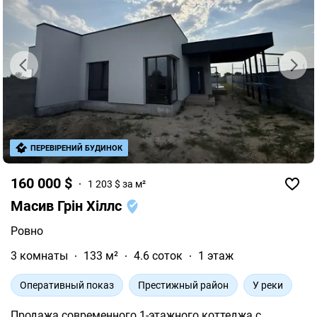
ПЕРЕВІРЕНИЙ БУДИНОК
160 000 $
1 203 $ за м²
Масив Грін Хіллс
Ровно
3 комнаты
133 м²
4.6 соток
1 этаж
Оперативный показ
Престижный район
У реки
Продажа современного 1-этажного коттеджа с