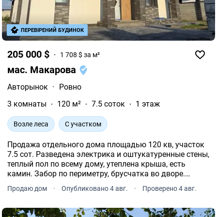
ПЕРЕВІРЕНИЙ БУДИНОК
205 000 $
1 708 $ за м²
мас. Макарова
Авторынок
·
Ровно
3 комнаты
120 м²
7.5 соток
1 этаж
Возле леса
С участком
Продажа отдельного дома площадью 120 кв, участок
7.5 сот. Разведена электрика и оштукатуренные стены,
теплый пол по всему дому, утеплена крыша, есть
камин. Забор по периметру, брусчатка во дворе.
Осмотр в удобное для Вас время.
Продаю дом
·
Опубликовано 4 авг.
·
Проверено 4 авг.