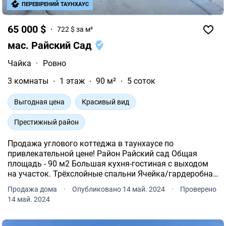
ПЕРЕВІРЕНИЙ ТАУНХАУС
65 000 $
722 $ за м²
мас. Райский Сад
Чайка
·
Ровно
3 комнаты
1 этаж
90 м²
5 соток
Выгодная цена
Красивый вид
Престижный район
Продажа углового коттеджа в таунхаусе по
привлекательной цене! Район Райский сад Общая
площадь - 90 м2 Большая кухня-гостиная с выходом
на участок. Трёхслойные спальни Ячейка/гардеробная
Санузел и коридор. К дому подключена электричество
Продажа дома
·
Опубликовано 14 май. 2024
·
Проверено
10 кВт, септик и скважина.
14 май. 2024