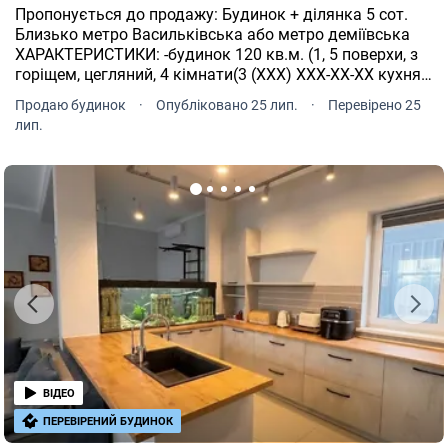
Пропонується до продажу: Будинок + ділянка 5 сот.
Близько метро Васильківська або метро деміївська
ХАРАКТЕРИСТИКИ: -будинок 120 кв.м. (1, 5 поверхи, з
горіщем, цегляний, 4 кімнати(3 (XXX) XXX-XX-XX кухня
14м, санвузол ) -гараж на 1 авто, сарай, погреб.
Продаю будинок
·
Опубліковано 25 лип.
·
Перевірено 25
Опалення газовий котел, каналізація Рік побудови
лип.
1957 Огляд можливий субота неділя ТОРГ Номер
оголошення на сайті компанії: SH-202-530-DR.
ВІДЕО
ПЕРЕВІРЕНИЙ БУДИНОК