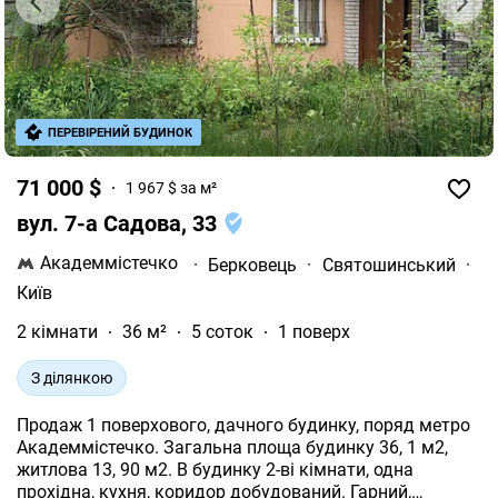
ПЕРЕВІРЕНИЙ БУДИНОК
71 000 $
1 967 $ за м²
вул. 7-а Садова, 33
Академмістечко
·
Берковець
·
Святошинський
·
Київ
2 кімнати
36 м²
5 соток
1 поверх
З ділянкою
Продаж 1 поверхового, дачного будинку, поряд метро
Академмістечко. Загальна площа будинку 36, 1 м2,
житлова 13, 90 м2. В будинку 2-ві кімнати, одна
прохідна, кухня, коридор добудований. Гарний,