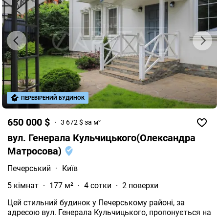
душова. Ремонт звичайний, косметичний, склопакети,
Інтернет. Загальна площа земельної ділянки, яку
займає будівля - 3 сотки. Поруч знаходяться нові
житлові будинки, офіси, будуються нові житлові
комплекси, супермаркети, дитячі садки, школи. Ціна
за все - 290 000у.о.\ #1 2 9 0 0
ПЕРЕВІРЕНИЙ БУДИНОК
650 000 $
3 672 $ за м²
вул. Генерала Кульчицького(Олександра
Матросова)
Печерський
·
Київ
5 кімнат
177 м²
4 сотки
2 поверхи
Цей стильний будинок у Печерському районі, за
адресою вул. Генерала Кульчицького, пропонується на