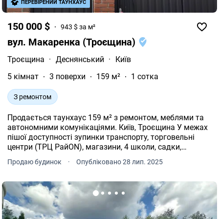
ПЕРЕВІРЕНИЙ ТАУНХАУС
150 000 $
943 $ за м²
вул. Макаренка (Троєщина)
Троєщина
·
Деснянський
·
Київ
5 кімнат
3 поверхи
159 м²
1 сотка
З ремонтом
Продається таунхаус 159 м² з ремонтом, меблями та
автономними комунікаціями. Київ, Троєщина У межах
пішої доступності зупинки транспорту, торговельні
центри (ТРЦ РайON), магазини, 4 школи, садки,
банківські відділення, Нова пошта. Поряд зона
Продаю будинок
·
Опубліковано 28 лип. 2025
відпочинку на березі річки Десенка. Основні
характеристики: Загальна площа 159 м² Житлова
площа 99, 3 м² Кухня-їдальня 12, 6 м² 5 кімнат 2
санвузли Площа ділянки 1, 31 сотки Повністю
мебльований будинок із технікою Планування: Перший
поверх гостьова зона Другий і мансардний житлові