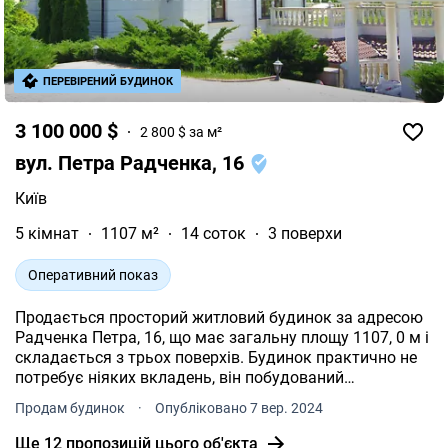
камін, сигналізація, Підсобні приміщення, гараж,
утеплення. АН КВАРТАЛИ надає: - Повну перевірку всіх
документів на об'єкт нерухомості. - Домовляється з
власником про перегляд за погодженням у будь-який
ПЕРЕВІРЕНИЙ БУДИНОК
зручний для Вас час - Професійну консультацію - підбір
варіантів на запит. Комісія 4% за фактом підписання
3 100 000 $
2 800 $ за м²
договору. Телефонуйте, чудова оселя чекає на вас.
вул. Петра Радченка, 16
Київ
5 кімнат
1107 м²
14 соток
3 поверхи
Оперативний показ
Продається просторий житловий будинок за адресою
Радченка Петра, 16, що має загальну площу 1107, 0 м і
складається з трьох поверхів. Будинок практично не
потребує ніяких вкладень, він побудований
максимально якісно та з увагою до деталей за дизайн
Продам будинок
·
Опубліковано 7 вер. 2024
проектом Сюзанни Ланьо. Будинок містить п'ять
спалень, кожна з яких має власний санвузол. Також є
Ще 12 пропозицій цього об'єкта