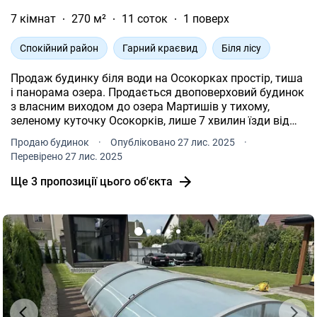
7 кімнат
270 м²
11 соток
1 поверх
Спокійний район
Гарний краєвид
Біля лісу
Продаж будинку біля води на Осокорках простір, тиша
і панорама озера. Продається двоповерховий будинок
з власним виходом до озера Мартишів у тихому,
зеленому куточку Осокорків, лише 7 хвилин їзди від
метро Славутич. Якщо ви мрієте про життя біля води,
Продаю будинок
·
Опубліковано 27 лис. 2025
·
але не хочете залишати місто це саме той варіант.
Перевірено 27 лис. 2025
Будинок площею 269, 5 м² побудований із якісних
матеріалів, утеплений, має продумане планування: на
Ще 3 пропозиції цього об'єкта
першому поверсі простора вітальня з каміном, кухня,
три спальні, кабінет, два санвузли, кладова, котельня
та гараж на два авто. На другому велика спальня з
власною ванною, спортивна зала (40 м²) і пральня.
Комфорт і технології: тепловий насос, камін і піч
забезпечують тепло навіть у найлютіші морози, є
генератор, свердловина, система водопостачання та
водовідведення. Усі меблі й техніка брендові, а ремонт
виконаний у стильному французькому провансі. На