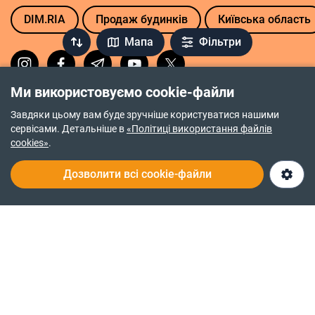
DIM.RIA
Продаж будинків
Київська область
Мапа
Фільтри
Ми використовуємо cookie-файли
Політика повернення коштів
Завдяки цьому вам буде зручніше користуватися нашими
Політика приватності
сервісами. Детальніше в
«Політиці використання файлів
cookies»
.
Правочин про надання послуг
Дозволити всі cookie-файли
Про нас
Служба турботи 24/7
© 2014-2026
RIA.com