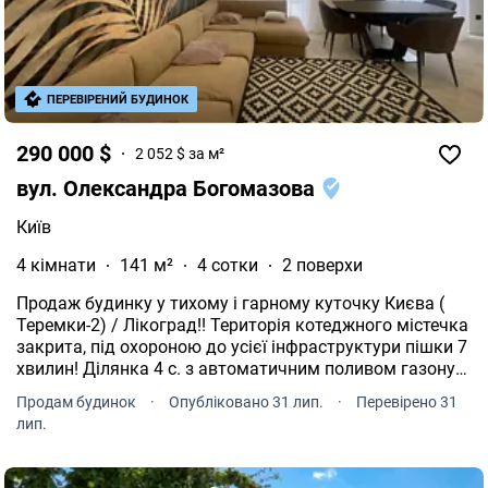
ПЕРЕВІРЕНИЙ БУДИНОК
290 000 $
2 052 $ за м²
вул. Олександра Богомазова
Київ
4 кімнати
141 м²
4 сотки
2 поверхи
Продаж будинку у тихому і гарному куточку Києва (
Теремки-2) / Лікоград!! Територія котеджного містечка
закрита, під охороною до усієї інфраструктури пішки 7
хвилин! Ділянка 4 с. з автоматичним поливом газону
та підсвіткою, ландшафтний дизайн. Загальна площа
Продам будинок
·
Опубліковано 31 лип.
·
Перевірено 31
141, 3 м2, житлова 114, 4 м2, два поверхи, чотири
лип.
спальні, два санвузла, кухня-студія, терраса, окрема
котельня. Ремонт робили для себе. Будинок повністю
мебльований з технікою, заходь і живи. Чотири