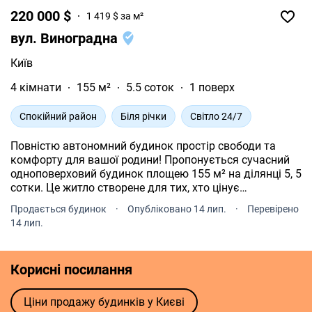
220 000 $
1 419 $ за м²
вул. Виноградна
Київ
4 кімнати
155 м²
5.5 соток
1 поверх
Спокійний район
Біля річки
Світло 24/7
Повністю автономний будинок простір свободи та
комфорту для вашої родини! Пропонується сучасний
одноповерховий будинок площею 155 м² на ділянці 5, 5
сотки. Це житло створене для тих, хто цінує
незалежність, безпеку та якість життя. Будинок має
Продається будинок
·
Опубліковано 14 лип.
·
Перевірено
дві лінії електрики по 15 кВт, що є великою перевагою
14 лип.
для району. Додатково встановлено інвертор на 6 кВт,
який забезпечує автономність на добу, та генератор
на 8 кВт. Газовий котел і плита додають ще один
Корисні посилання
рівень комфорту. Для вашої безпеки
відеоспостереження та охоронна сигналізація. Для
зручності парковка з навісом на два авто та
Ціни продажу будинків у Києві