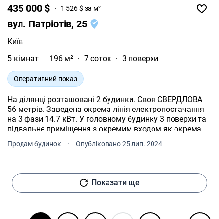
435 000 $
1 526 $ за м²
вул. Патріотів, 25
Київ
5 кімнат
196 м²
7 соток
3 поверхи
Оперативний показ
На ділянці розташовані 2 будинки. Своя СВЕРДЛОВА
56 метрів. Заведена окрема лінія електропостачання
на 3 фази 14.7 кВт. У головному будинку 3 поверхи та
підвальне приміщення з окремим входом як окрема
квартира. Стіни з цегли товщиною 2.5 цегли 65
Продам будинок
·
Опубліковано 25 лип. 2024
сантиметрів. Підвал може бути як БОМБОСХОВИЩЕ,
товщина стін 1 МЕТР, В якому велика зала в якій є ПІЧ
в якій можливо готувати їжу на дровах, велика
ЛЕЖАНКА 1.402 метра теж на дровах. Кухня, спальня,
Показати ще
сауна, душ, туалет і комора. Перший поверх будинку
велика зала з кухнею, туалет і гардеробна. Другий
поверх 3 спальні та ванна з туалетом. Третій поверх
одна велика спальня, де є також ванна кімната і