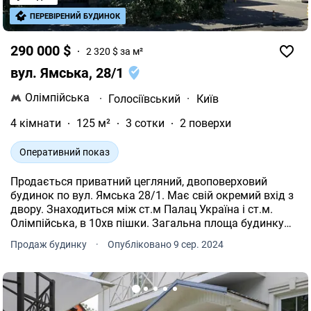
ПЕРЕВІРЕНИЙ БУДИНОК
290 000 $
2 320 $ за м²
вул. Ямська, 28/1
Олімпійська
·
Голосіївський
·
Київ
4 кімнати
125 м²
3 сотки
2 поверхи
Оперативний показ
Продається приватний цегляний, двоповерховий
будинок по вул. Ямська 28/1. Має свій окремий вхід з
двору. Знаходиться між ст.м Палац Україна і ст.м.
Олімпійська, в 10хв пішки. Загальна площа будинку
125кв.м. Житлова площа - 69кв.м. Також у дворі
Продаж будинку
·
Опубліковано 9 сер. 2024
знаходиться одноповерхова будівля 68кв.м. і гараж
20кв.м - входять у вартість. Всі комунікації у будинку.
Газ. Встановлений газовий котел, що дозволяє
власноруч регулювати опалення взимку. У будинку дві
кухні на першому і другому поверсі. 2 с/в - ванна і