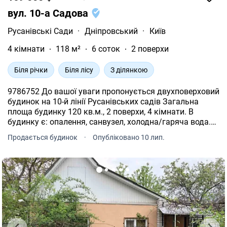
вул. 10-а Садова
Русанівські Сади
·
Дніпровський
·
Київ
4 кімнати
118 м²
6 соток
2 поверхи
Біля річки
Біля лісу
З ділянкою
9786752 До вашої уваги пропонується двухповерховий
будинок на 10-й лінії Русанівських садів Загальна
площа будинку 120 кв.м., 2 поверхи, 4 кімнати. В
будинку є: опалення, санвузел, холодна/гаряча вода.
Фасад будинку утеплен. Також є мансарда, яку можна
Продається будинок
·
Опубліковано 10 лип.
використовувати як кімнату або ігрову. Ділянка 6
соток. У дворі скважина, альтанка зі зрубу. На
території сад з фруктовими деревами. Агентство
нерухомості "Квартали" Працюючи з нами, ви
отримуєте лише перевірене житло за адекватною
ціною. Підтримка на всіх етапах угоди. Ми гарантуємо,
що ви залишитеся задоволені співпрацею! Комісія 5%
за фактом підписання договору.