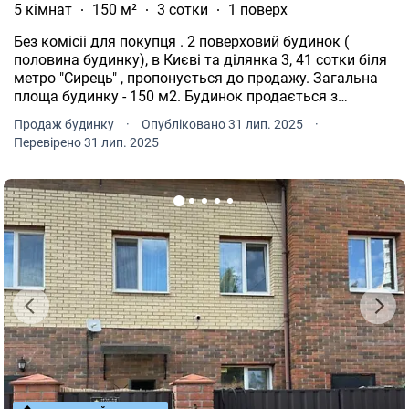
5 кімнат
150 м²
3 сотки
1 поверх
Без комісіі для покупця . 2 поверховий будинок (
половина будинку), в Києві та ділянка 3, 41 сотки біля
метро "Сирець" , пропонується до продажу. Загальна
площа будинку - 150 м2. Будинок продається з
меблями та технікою. На першому поверсі - камінний
Продаж будинку
·
Опубліковано 31 лип. 2025
·
зал, кухня-студія та вбиральня. Санвузол - роздільний.
Перевірено 31 лип. 2025
На другому поверсі - 2 спальні та санвузол. Біля
будинку - чудова ділянка з газоном, хвойними
деревами 20 (ялинок та туй) та зоною "барбекю" . Біля
будинку - місце для паркування на 2 машини з
автоматичними воротами + гараж. Добре розвинена
інфраструктура. Хороший район, поруч супермаркети,
школа, садки, парк. До метро "Дорогожичі " - 10 хв
пішки. Поряд розташовані вулиці: Бакинська,
Полянська, Берлінського, Ольжича та провулок
Бакинський. Поруч розташовані житлові масиви:
Дорогожичи, Берковець, Нивки та Берестейська. Без
комісіі для покупця . Номер оголошення на сайті
компанії: SH-162-321-DR.