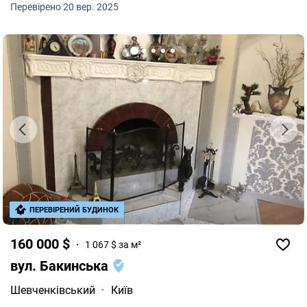
Перевірено 20 вер. 2025
сушкою, систему фільтрації води, тепловий насос і
теплі підлоги. На території розташована простора
альтанка 5 на 8 метрів, басейн 6 на 3 метра, а також є
продумане озеленення і система автоматичного
поливу. Для забезпечення комфорту та безпеки
встановлено генератор і акумулятор резервного
живлення, глибока свердловина на 72 метри,
оптоволоконний інтернет, сигналізація AJAX з
охоронною службою та камери відеоспостереження.
Всі споруди та інфраструктура були виготовлені у 2023
році за сучасними технологіями. Ідеально підходить як
для особистого використання, так і для бізнесу. В кінці
вулиці метрів 50 чисте озеро мартишев! Робилося все
для себе! Номер оголошення на сайті компанії: SH-202-
495-DR.
ПЕРЕВІРЕНИЙ БУДИНОК
160 000 $
1 067 $ за м²
вул. Бакинська
Шевченківський
·
Київ