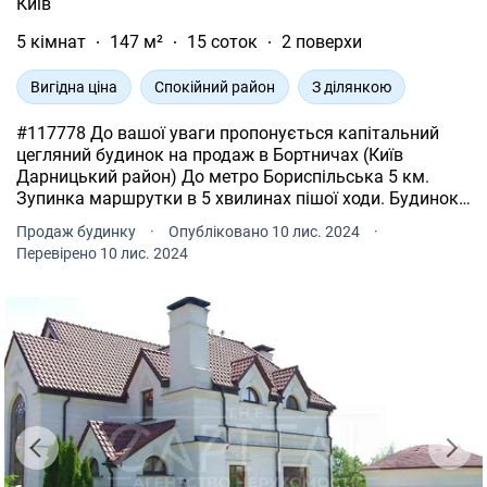
Київ
5 кімнат
147 м²
15 соток
2 поверхи
Вигідна ціна
Спокійний район
З ділянкою
#117778 До вашої уваги пропонується капітальний
цегляний будинок на продаж в Бортничах (Київ
Дарницький район) До метро Бориспільська 5 км.
Зупинка маршрутки в 5 хвилинах пішої ходи. Будинок
2007 року забудови, силікатна цегла + оздоблювальна
Продаж будинку
·
Опубліковано 10 лис. 2024
·
цегла, ремонт 2019 року. 2 санвузли, вітальня з
Перевірено 10 лис. 2024
каміном, 4 спальні, гардеробна, камінний зал з кухнею,
окремо добудована котельна з твердопаливним
котлом, генератор бензиновий 5 кВт, генератор для
живлення циркуляційних насосів потужністю 1 кВт,
вбудована кухня, електричний котел 15 кВт. Ділянка
15 соток з садовими деревами, ялинами, ялівцями,
туями. Багато ягідних кущів. Є можливість побудови
додаткових забудов. Окремо 2-поверховий гараж,
навіс, дровник, альтанка. Свердловина, Каналізація
септик. Підігрів підлоги, автоматичні ворота, балкон,
ванна, душова кабіна, огорожа, альтанка, мангал,