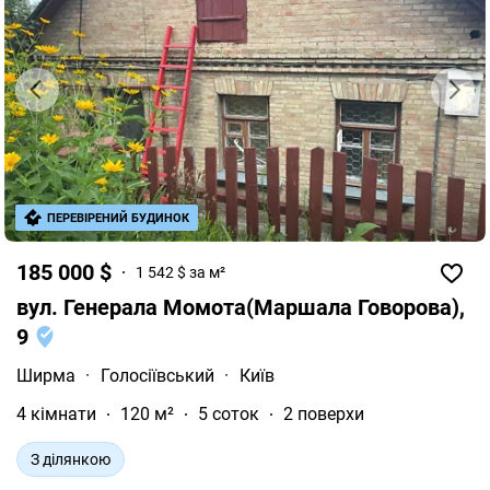
функціональне планування для комфортного життя
родини: Простора кухня для сімейних обідів та
готування. Світла вітальня з великою кількістю
природного світла. Затишні спальні для повноцінного
відпочинку. Ідеальний вибір для тих, хто мріє
поєднати заміський затишок, свіже повітря біля річки
та зручний швидкий доступ до центру столиці.
Телефонуйте зараз, щоб узгодити час перегляду!
ПЕРЕВІРЕНИЙ БУДИНОК
185 000 $
1 542 $ за м²
вул. Генерала Момота(Маршала Говорова),
9
Ширма
·
Голосіївський
·
Київ
4 кімнати
120 м²
5 соток
2 поверхи
З ділянкою