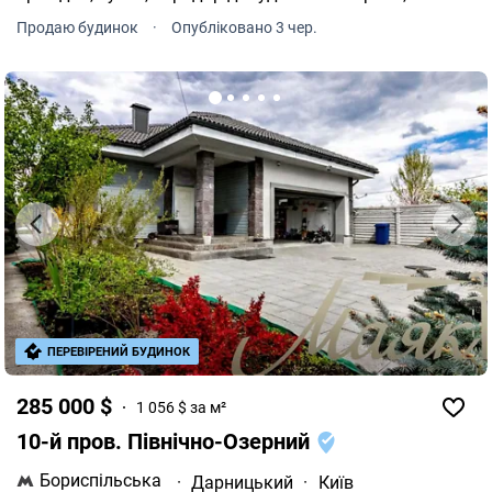
невеликий будинок, доглянений, утеплений, з ґратами
Продаю будинок
·
Опубліковано 3 чер.
на вікнах, туалет садовий, свердловина, дачний
будинок. Є можливість підключитися до газу,
проходить по вулиці . Земельна ділянка 5.64 сотки,
гарна ділянка, на ній город, плодові дерева, кущі:
смородини, агруса та малини, квіти. Поряд
знаходиться пгт Коцюбинське, ТЦ Лавіна, Ашан,
Епіцентр, до метро Академмістечко -7 хв на автомобілі,
на громадському транспорті 15 хв. Номер оголошення
на сайті компанії: SH-190-403-DR.
ПЕРЕВІРЕНИЙ БУДИНОК
285 000 $
1 056 $ за м²
10-й пров. Північно-Озерний
Бориспільська
·
Дарницький
·
Київ