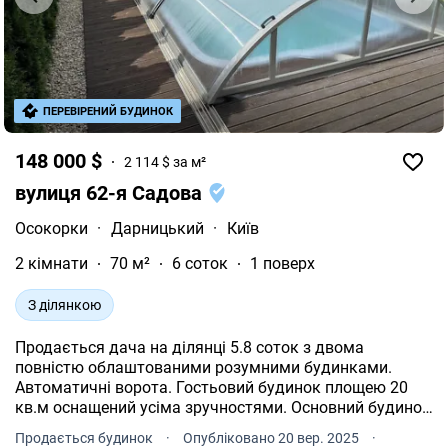
території: гостьовий будинок із сауною, приміщення
для зберігання інвентарю, альтанка, зелений сад і
власний спуск до води з місцем для човна. Це місце,
де поєднуються спокій природи й комфорт сучасного
дому. Тут можна зустрічати світанки на терасі,
насолоджуватись панорамою озера та створювати
ПЕРЕВІРЕНИЙ БУДИНОК
свій сімейний затишок. Запишіться на перегляд уже
сьогодні відчуйте гармонію життя біля води! ID: 28683
148 000 $
2 114 $ за м²
вулиця 62-я Садова
Осокорки
·
Дарницький
·
Київ
2 кімнати
70 м²
6 соток
1 поверх
З ділянкою
Продається дача на ділянці 5.8 соток з двома
повністю облаштованими розумними будинками.
Автоматичні ворота. Гостьовий будинок площею 20
кв.м оснащений усіма зручностями. Основний будинок
площею 35 кв.м також обладнаний усім необхідним,
Продається будинок
·
Опубліковано 20 вер. 2025
·
включаючи посудомийну машину, пральну машинку з