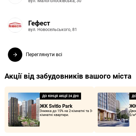
вул. Малоголосківська, 30
Гефест
вул. Новосельського, 81
Переглянути всі
Акції від забудовників вашого міста
ДО КІНЦЯ АКЦІЇ
24 ДНІ
ДО
ЖК Svitlo Park
ЖК
Знижка до 15% на 2-кімнатні та 3-
Двок
кімнатні квартири.
$/м²