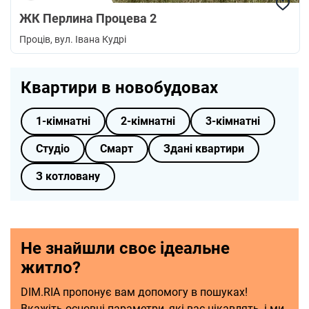
ЖК Перлина Процева 2
Проців
, вул. Івана Кудрі
Квартири в новобудовах
1-кімнатні
2-кімнатні
3-кімнатні
Студіо
Смарт
Здані квартири
З котловану
Не знайшли своє ідеальне
житло?
DIM.RIA пропонує вам допомогу в пошуках!
Вкажіть основні параметри, які вас цікавлять, і ми