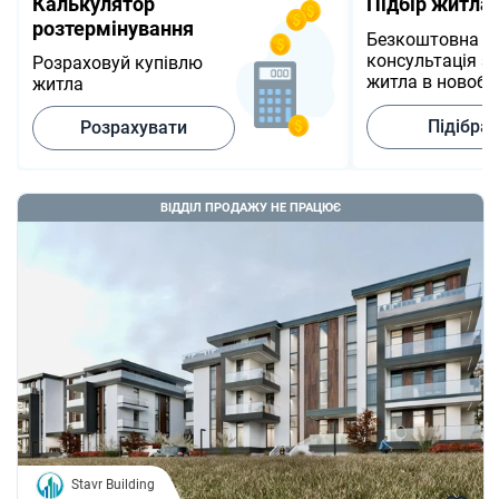
Калькулятор
Підбір житла
розтермінування
Безкоштовна
консультація з 
Розраховуй купівлю
житла в новобу
житла
Підібра
Розрахувати
ВІДДІЛ ПРОДАЖУ НЕ ПРАЦЮЄ
Stavr Building