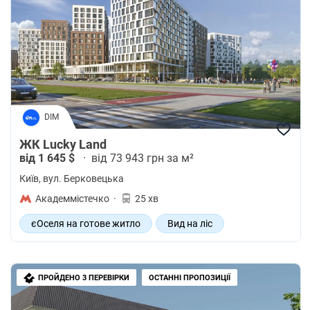
DIM
ЖК Lucky Land
від 1 645 $
·
від 73 943 грн за м²
Київ
, вул. Берковецька
Академмістечко
·
25 хв
єОселя на готове житло
Вид на ліс
Еко-матеріали
Подвійне скління
Закрита територія
ПРОЙДЕНО 3 ПЕРЕВІРКИ
ОСТАННІ ПРОПОЗИЦІЇ