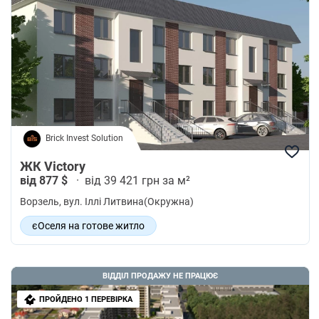
Brick Invest Solution
ЖК Victory
від 877 $
·
від 39 421 грн за м²
Ворзель
, вул. Іллі Литвина(Окружна)
єОселя на готове житло
ВІДДІЛ ПРОДАЖУ НЕ ПРАЦЮЄ
ПРОЙДЕНО 1 ПЕРЕВІРКА