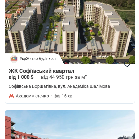
УкрЖитло-БудІнвест
ЖК Софіївський квартал
від 1 000 $
·
від 44 950 грн за м²
Софіївська Борщагівка
, вул. Академіка Шалімова
Академмістечко
·
16 хв