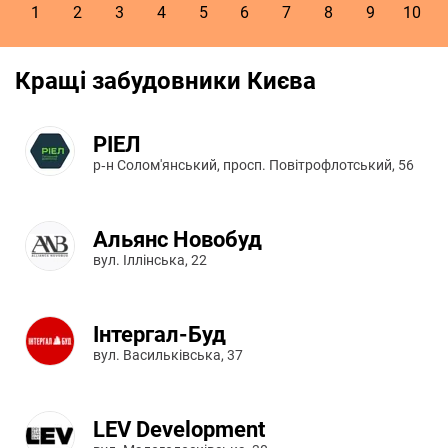
1
2
3
4
5
6
7
8
9
10
Кращі забудовники Києва
РІЕЛ
р‑н Солом'янський, просп. Повітрофлотський, 56
Альянс Новобуд
вул. Іллінська, 22
Інтергал-Буд
вул. Васильківська, 37
LEV Development