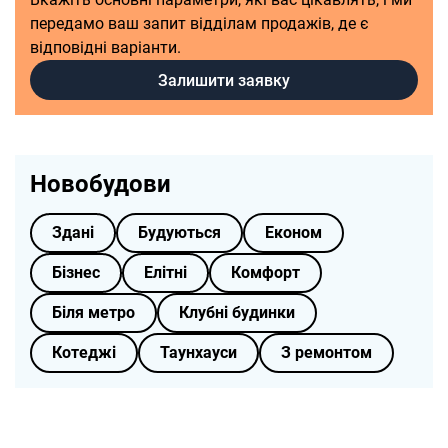
передамо ваш запит відділам продажів, де є
відповідні варіанти.
Залишити заявку
Новобудови
Здані
Будуються
Економ
Бізнес
Елітні
Комфорт
Біля метро
Клубні будинки
Котеджі
Таунхауси
З ремонтом