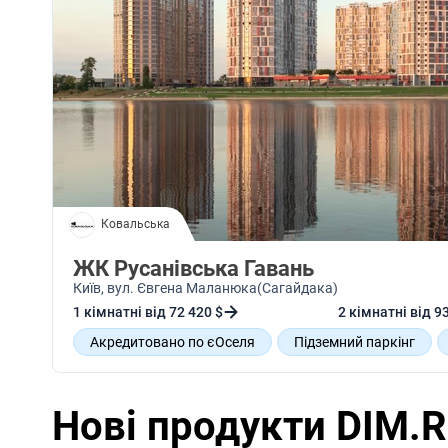
Ковальська
ЖК Русанівська Гавань
Київ
, вул. Євгена Маланюка(Сагайдака)
1 кімнатні від 72 420 $
2 кімнатні від 9
Акредитовано по єОселя
Підземний паркінг
Відеодомофон
Панорамні вікна
Вільне пл
Нові продукти DIM.R