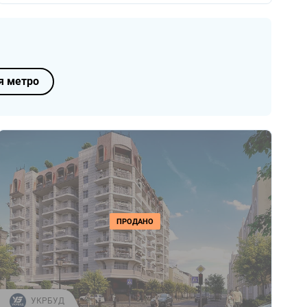
я метро
ПРОДАНО
УКРБУД