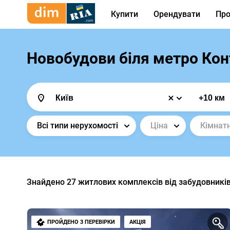
Купити
Орендувати
Про
Новобудови біля метро Кон
Всі типи нерухомості
Ціна
Кімнатн
Знайдено
27
житлових комплексів від забудовникі
ПРОЙДЕНО 3 ПЕРЕВІРКИ
АКЦІЯ