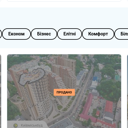
Економ
Бізнес
Елітні
Комфорт
Біл
ПРОДАНО
Київміськбуд