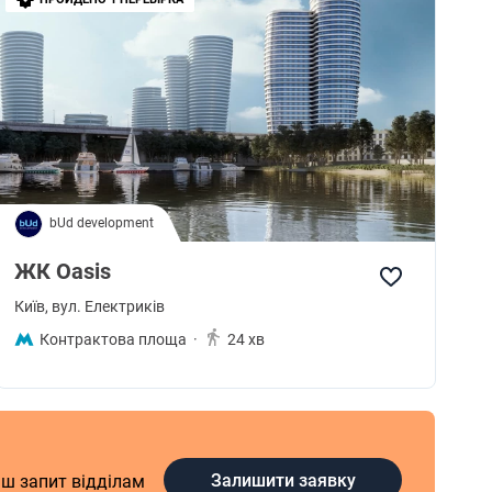
bUd development
ЖК Oasis
Київ
, вул. Електриків
Контрактова площа
·
24 хв
Залишити заявку
аш запит відділам