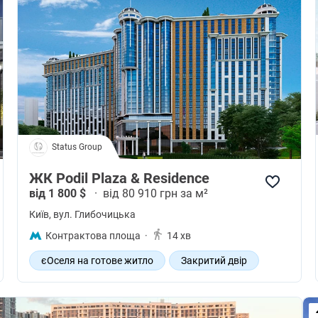
Status Group
ЖК Podil Plaza & Residence
від 1 800 $
·
від 80 910 грн за м²
Київ
, вул. Глибочицька
Контрактова площа
·
14 хв
єОселя на готове житло
Закритий двір
Офісний центр
Дитячий садок
Зона відпочинку