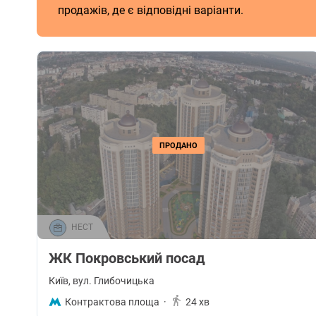
продажів, де є відповідні варіанти.
ПРОДАНО
НЕСТ
ЖК Покровський посад
Київ
, вул. Глибочицька
Контрактова площа
·
24 хв