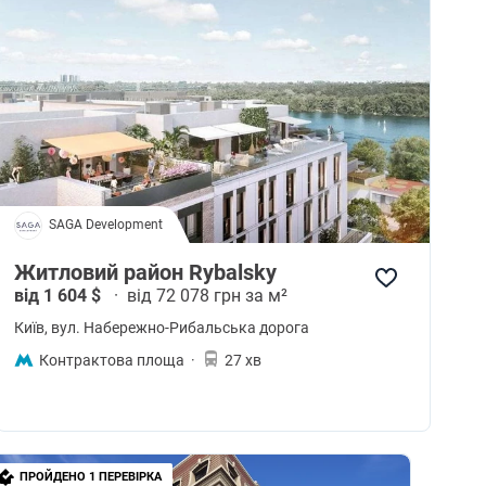
SAGA Development
Житловий район Rybalsky
від 1 604 $
·
від 72 078 грн за м²
Київ
, вул. Набережно-Рибальська дорога
Контрактова площа
·
27 хв
ПРОЙДЕНО 1 ПЕРЕВІРКА