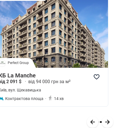
Perfect Group
КБ La Manche
від 2 091 $
·
від 94 000 грн за м²
Київ
, вул. Щекавицька
Контрактова площа
·
14 хв