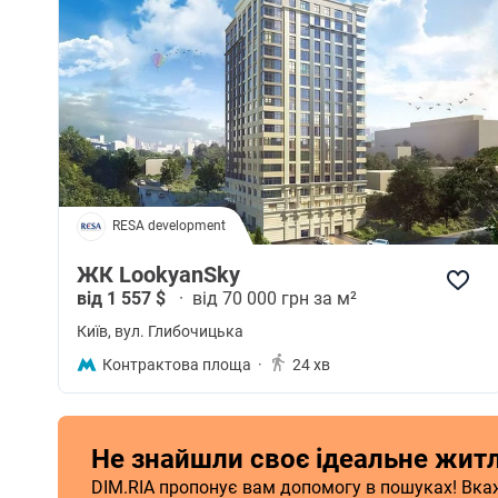
RESA development
ЖК LookyanSky
від 1 557 $
·
від 70 000 грн за м²
Київ
, вул. Глибочицька
Контрактова площа
·
24 хв
Не знайшли своє ідеальне жит
DIM.RIA пропонує вам допомогу в пошуках! Вкажі