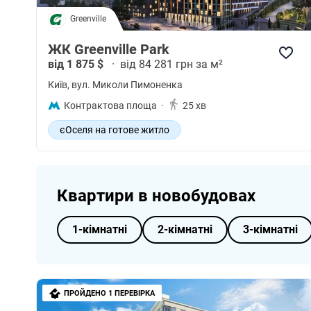
Greenville
ЖК Greenville Park
від 1 875 $
·
від 84 281 грн за м²
Київ
, вул. Миколи Пимоненка
Контрактова площа
·
25 хв
єОселя на готове житло
Квартири в новобудовах
1-кімнатні
2-кімнатні
3-кімнатні
ПРОЙДЕНО 1 ПЕРЕВІРКА