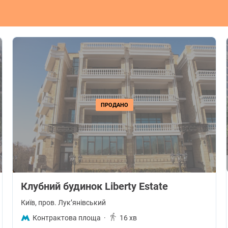
ПРОДАНО
Клубний будинок Liberty Estate
Київ
, пров. Лукʼянівський
Контрактова площа
·
16 хв