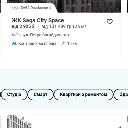
SAGA Development
ЖК Saga City Space
від 2 925 $
·
від 131 489 грн за м²
Київ
, вул. Петра Сагайдачного
Контрактова площа
·
10 хв
Студіо
Смарт
Квартири з ремонтом
Зда