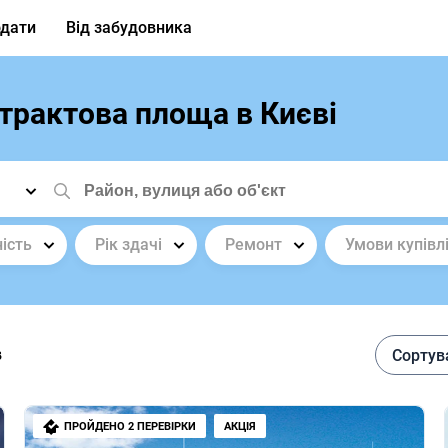
дати
Від забудовника
трактова площа в Києві
ість
Рік здачі
Ремонт
Умови купівл
в
Сортув
ПРОЙДЕНО 2 ПЕРЕВІРКИ
АКЦІЯ