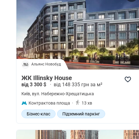
Альянс Новобуд
ЖК Illinsky House
від 3 300 $
·
від 148 335 грн за м²
Київ
, вул. Набережно-Хрещатицька
Контрактова площа
·
13 хв
Бізнес-клас
Підземний паркінг
Квартири White box
Затишний внутрішній двір