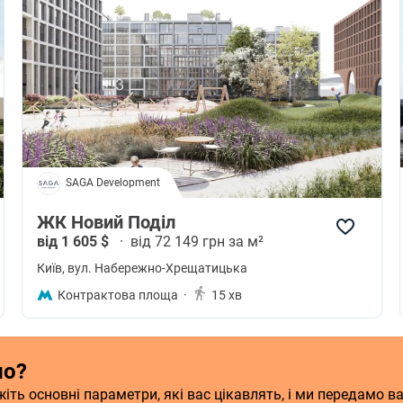
SAGA Development
ЖК Новий Поділ
від 1 605 $
·
від 72 149 грн за м²
Київ
, вул. Набережно-Хрещатицька
Контрактова площа
·
15 хв
ло?
ть основні параметри, які вас цікавлять, і ми передамо в