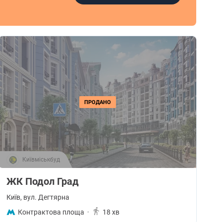
ПРОДАНО
Київміськбуд
ЖК Подол Град
Київ
, вул. Дегтярна
Контрактова площа
·
18 хв