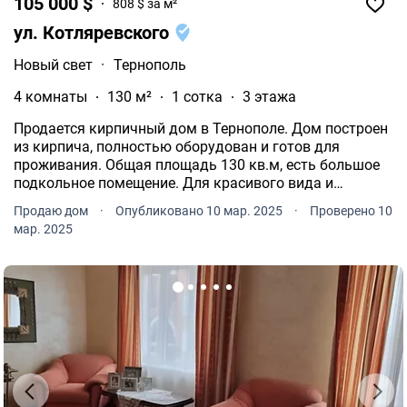
105 000 $
808 $ за м²
ул. Котляревского
Новый свет
·
Тернополь
4 комнаты
130 м²
1 сотка
3 этажа
Продается кирпичный дом в Тернополе. Дом построен
из кирпича, полностью оборудован и готов для
проживания. Общая площадь 130 кв.м, есть большое
подкольное помещение. Для красивого вида и
дополнительного источника тепла есть качественный
Продаю дом
·
Опубликовано 10 мар. 2025
·
Проверено 10
камин. Дом с хорошим местоположением, вблизи
мар. 2025
центра города.