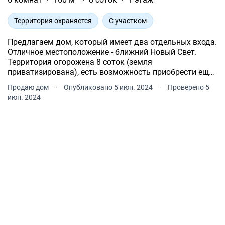
Территория охраняется
С участком
Предлагаем дом, который имеет два отдельных входа.
Отличное местоположение - ближний Новый Свет.
Территория огорожена 8 соток (земля
приватизирована), есть возможность приобрести еще
4 сотки. Дом с коммуникациями, удобствами. Накрыт
Продаю дом
·
Опубликовано 5 июн. 2024
·
Проверено 5
металлочерепицей. Установлено видеонаблюдение.
июн. 2024
Есть гараж.