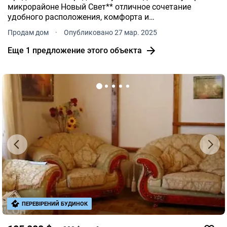
микрорайоне Новый Свет** отличное сочетание
удобного расположения, комфорта и
функциональности. **Преимущества объекта:**
Продам дом
·
Опубликовано 27 мар. 2025
Хорошее планирование продуманное размещение
комнат для максимального удобства.
Еще 1 предложение этого объекта
ПЕРЕВІРЕНИЙ БУДИНОК