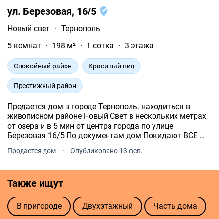
ул. Березовая, 16/5
Новый свет
·
Тернополь
5 комнат
198 м²
1 сотка
3 этажа
Спокойный район
Красивый вид
Престижный район
Продается дом в городе Тернополь. находиться в
живописном районе Новый Свет в нескольких метрах
от озера и в 5 мин от центра города по улице
Березовая 16/5 По документам дом Покидают ВСЕ ️
Земельный участок 0, 013 га 5 отдельных комнат
Продается дом
·
Опубликовано 13 фев.
гараж 20 кв.м сауна на 6 мест терраса + двор 198 кв.
Также ищут
В пригороде
Двухэтажный
Часть дома