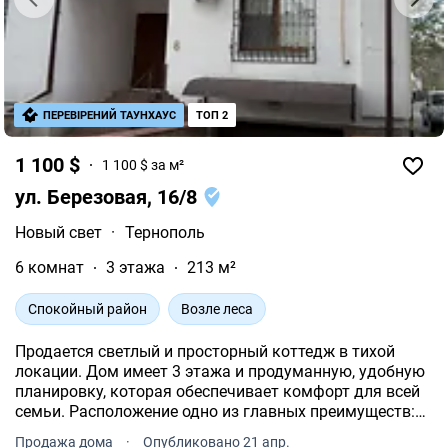
ПЕРЕВІРЕНИЙ ТАУНХАУС
ТОП 2
1 100 $
1 100 $ за м²
ул. Березовая, 16/8
Новый свет
·
Тернополь
6 комнат
3 этажа
213 м²
Спокойный район
Возле леса
Продается светлый и просторный коттедж в тихой
локации. Дом имеет 3 этажа и продуманную, удобную
планировку, которая обеспечивает комфорт для всей
семьи. Расположение одно из главных преимуществ:
рядом озеро и парк для отдыха и прогулок. В пешей
Продажа дома
·
Опубликовано 21 апр.