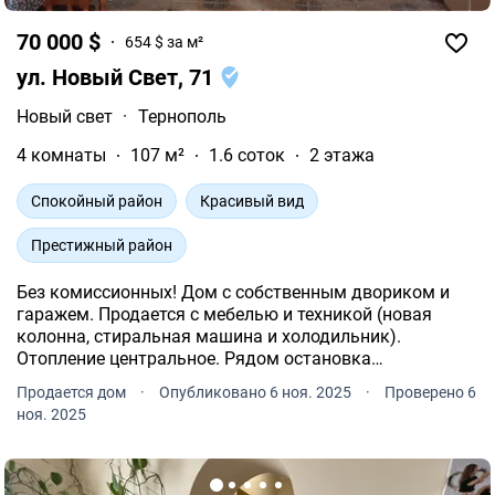
70 000 $
654 $ за м²
ул. Новый Свет, 71
Новый свет
·
Тернополь
4 комнаты
107 м²
1.6 соток
2 этажа
Спокойный район
Красивый вид
Престижный район
Без комиссионных! Дом с собственным двориком и
гаражем. Продается с мебелью и техникой (новая
колонна, стиральная машина и холодильник).
Отопление центральное. Рядом остановка
общественного транспорта, озеро, парк. Хорошие
Продается дом
·
Опубликовано 6 ноя. 2025
·
Проверено 6
соседи.
ноя. 2025