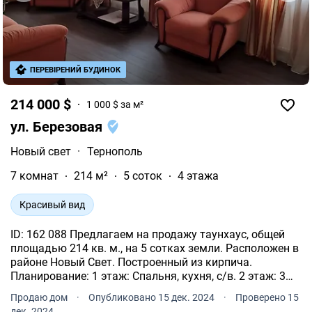
ПЕРЕВІРЕНИЙ БУДИНОК
214 000 $
1 000 $ за м²
ул. Березовая
Новый свет
·
Тернополь
7 комнат
214 м²
5 соток
4 этажа
Красивый вид
ID: 162 088 Предлагаем на продажу таунхаус, общей
площадью 214 кв. м., на 5 сотках земли. Расположен в
районе Новый Свет. Построенный из кирпича.
Планирование: 1 этаж: Спальня, кухня, с/в. 2 этаж: 3
спальни и с/в. Мансарда: 2 комнаты. Крыша утеплена
Продаю дом
·
Опубликовано 15 дек. 2024
·
Проверено 15
минватой. Цоколь: прачечная и гараж.
дек. 2024