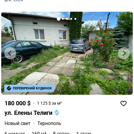
ПЕРЕВІРЕНИЙ БУДИНОК
180 000 $
1 125 $ за м²
ул. Елены Телиги
Новый свет
·
Тернополь
6 комнат
160 м²
8 соток
1 этаж