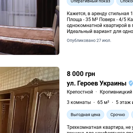
Оперативный показ
Споко
Кажется, в аренду стильная 
Площа - 35 М² Поверх - 4/5 Кажется современной и очень уютной
однокомнатной квартирой в 
Идеальный вариант для одног
удобное расположение.
Опубликовано 27 июл.
8 000 грн
ул. Героев Украины
Крепостной
·
Кропивницкий
3 комнаты
65 м²
5 этаж 
Выгодная цена
Срочно
Трехкомнатная квартира, не 