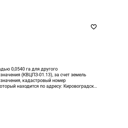
дью 0,0540 га для другого
значения (КВЦПЗ-01.13), за счет земель
азначения, кадастровый номер
который находится по адресу: Кировоградская
йон, поселок Компаниивка, улица Парковая.