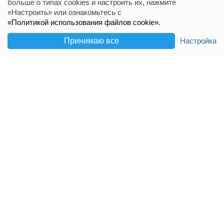
больше о типах cookies и настроить их, нажмите
«Настроить» или ознакомьтесь с
«Политикой использования файлов cookie».
Настройка
Принимаю все
Главная
Избранное
Добавить
Чат
Меню
В приложении DIM.RIA общаться
с продавцом
удобнее и быстрее