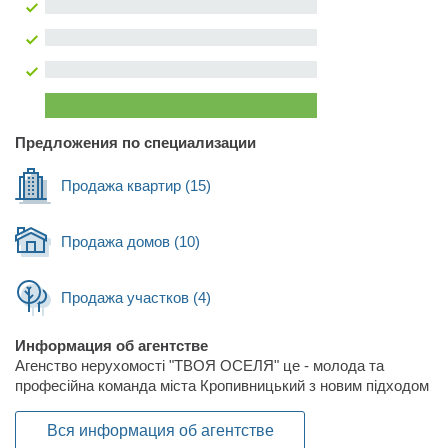
Предложения по специализации
Продажа квартир
(15)
Продажа домов
(10)
Продажа участков
(4)
Информация об агентстве
Агенство нерухомості "ТВОЯ ОСЕЛЯ" це - молода та
професійна команда міста Кропивницький з новим підходом
та баченням ринку нерухомості. В тебе винекне законне
питання: "Чи достатньо в нас досвіду для роботи в такій
Вся информация об агентстве
відповідальній сфері?" І ми з впевненістю відповімо тобі: "