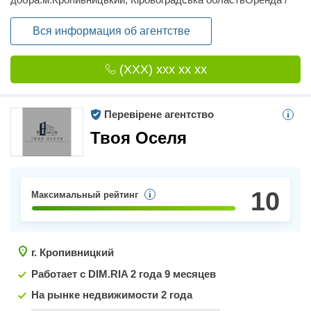
продаж:Квартири, будинки, частки в праві
власностіКомерційна нерухомість різного
Вся информация об агентстве
призначенняЗемельні ділянкиДачі /
гаражіПослуги:ексклюзивний продажвизначення ринкової
(XXX) xxx xx xx
вартостіпідготовка документів до угодистворення
портфоліоНаша робота - принести вам користь на ринку
нерухомостіРешту часу кожен з нас має приділити більш
важливим речам.
Перевірене агентство
Твоя Оселя
10
Максимальный рейтинг
г. Кропивницкий
Работает с DIM.RIA
2 года 9 месяцев
На рынке недвижимости 2 года