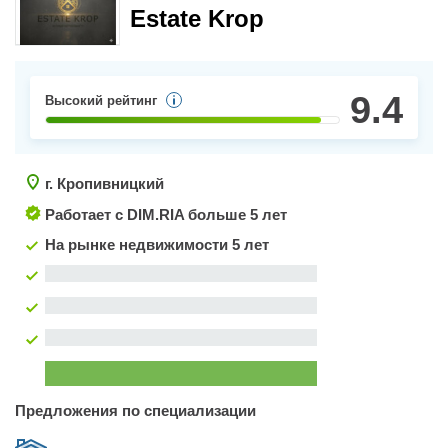
Estate Krop
нашої компанії.Звертайтеся, в зручний для Вас час,
залюбки допоможемо.
9.4
Высокий рейтинг
г. Кропивницкий
Работает с DIM.RIA
больше 5 лет
На рынке недвижимости 5 лет
Предложения по специализации