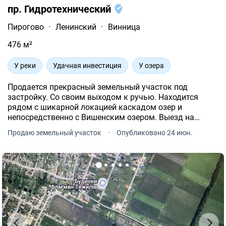
пр. Гидротехнический
Пирогово
·
Ленинский
·
Винница
476 м²
У реки
Удачная инвестиция
У озера
Продается прекрасный земельный участок под
застройку. Со своим выходом к ручью. Находится
рядом с шикарной локацией каскадом озер и
непосредственно с Вишенским озером. Выезд на
"Перемычку" и Барское шоссе.
Продаю земельный участок
·
Опубликовано 24 июн.