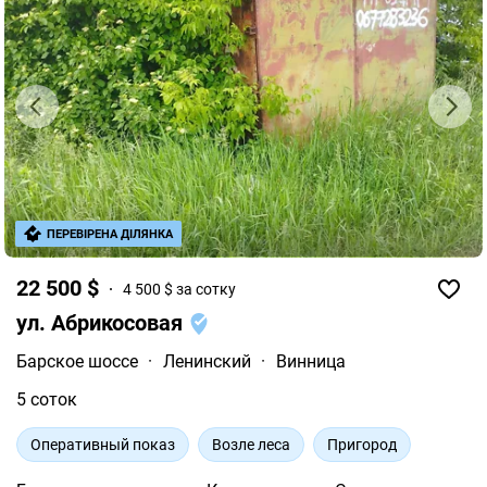
ПЕРЕВІРЕНА ДІЛЯНКА
22 500 $
4 500 $ за сотку
ул. Абрикосовая
Барское шоссе
·
Ленинский
·
Винница
5 соток
Оперативный показ
Возле леса
Пригород