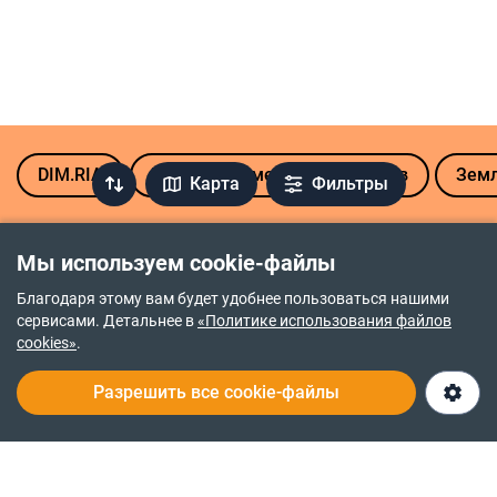
DIM.RIA
Продажа земельных участков
Земл
Карта
Фильтры
Продажа земли в районах Винницы
Мы используем cookie-файлы
Замостянский
Ленинский
Благодаря этому вам будет удобнее пользоваться нашими
сервисами. Детальнее в
«Политике использования файлов
Старогородский
cookies»
.
Популярные микрорайоны Винницы
Разрешить все cookie-файлы
Академический
Дальнее замостье
Барское шоссе
Пирогово