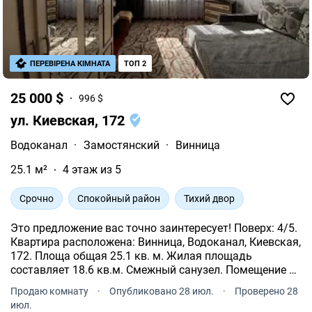
ПЕРЕВІРЕНА КІМНАТА
ТОП 2
25 000 $
996 $
ул. Киевская, 172
Водоканал
·
Замостянский
·
Винница
25.1 м²
4 этаж из 5
Срочно
Спокойный район
Тихий двор
Это предложение вас точно заинтересует! Поверх: 4/5.
Квартира расположена: Винница, Водоканал, Киевская,
172. Площа общая 25.1 кв. м. Жилая площадь
составляет 18.6 кв.м. Смежный санузел. Помещение с
евроремонтом. Отопление централизованное. Бойлер.
Продаю комнату
·
Опубликовано 28 июл.
·
Проверено 28
В квартире проведен интернет.
июл.