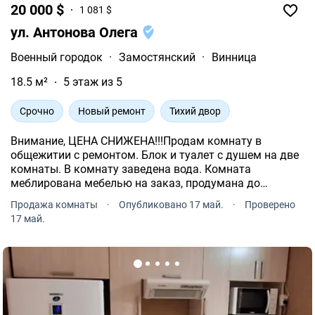
20 000 $
1 081 $
ул. Антонова Олега
Военный городок
·
Замостянский
·
Винница
18.5 м²
5 этаж из 5
Срочно
Новый ремонт
Тихий двор
Внимание, ЦЕНА СНИЖЕНА!!!Продам комнату в
общежитии с ремонтом. Блок и туалет с душем на две
комнаты. В комнату заведена вода. Комната
меблирована мебелью на заказ, продумана до
сантиметра. Новая стиральная машина, холодильник.
Продажа комнаты
·
Опубликовано 17 май.
·
Проверено
Ключи на руках. Приглашаем на просмотр.
17 май.