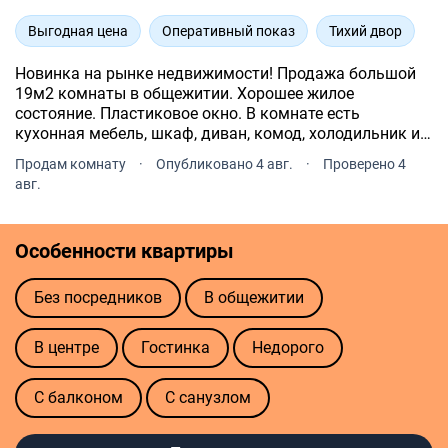
Выгодная цена
Оперативный показ
Тихий двор
Новинка на рынке недвижимости! Продажа большой
19м2 комнаты в общежитии. Хорошее жилое
состояние. Пластиковое окно. В комнате есть
кухонная мебель, шкаф, диван, комод, холодильник и
стиральная машина. Все, что есть в комнате, остается
Продам комнату
·
Опубликовано 4 авг.
·
Проверено 4
новым владельцам. Хорошая инфраструктура.
авг.
Особенности квартиры
Без посредников
В общежитии
В центре
Гостинка
Недорого
С балконом
С санузлом
Полезные ссылки