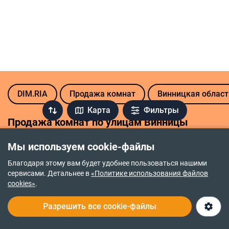
DIM.RIA
Продажа комнат
Винницкая област
Карта
Фильтры
Продажа комнат по улицам Винницы
ул. Сергея Зулинского
ул. Ляли Ратушной
Мы используем cookie-файлы
ул. Киевская
ул. Павла Корнелюка
Благодаря этому вам будет удобнее пользоваться нашими
сервисами. Детальнее в
«Политике использования файлов
cookies»
.
Комнаты на продажу в других городах
Разрешить все cookie-файлы
Днепр
Киев