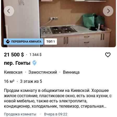
ПЕРЕВІРЕНА КІМНАТА
ТОП 1
21 500 $
1 344 $
пер. Гонты
Киевская
·
Замостянский
·
Винница
16 м²
3 этаж из 5
Продам комнату в общежитии на Киевской. Хорошее
жилое состояние, пластиковое окно, есть зона кухни, с
новой мебелью, также есть электроплита,
кондиционер, холодильник, телевизор, стиральная
машина, полностью заменена медная проводка. Цена
Продажа комнаты
·
Вчера в 09:22
21500$.