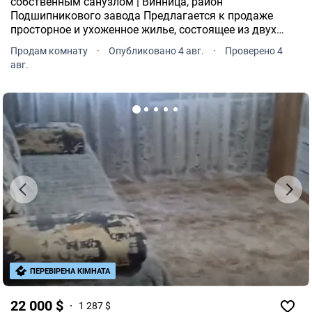
собственным санузлом | Винница, район
Подшипникового завода Предлагается к продаже
просторное и ухоженное жилье, состоящее из двух
комнат в общежитии. Отличный вариант как для
Продам комнату
·
Опубликовано 4 авг.
·
Проверено 4
собственного проживания, так и для инвестиции под
авг.
аренду.
ПЕРЕВІРЕНА КІМНАТА
22 000 $
1 287 $