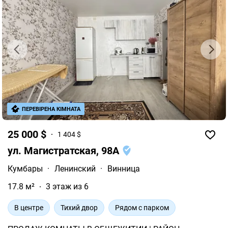
ПЕРЕВІРЕНА КІМНАТА
25 000 $
1 404 $
ул. Магистратская, 98А
Кумбары
·
Ленинский
·
Винница
17.8 м²
3 этаж из 6
В центре
Тихий двор
Рядом с парком