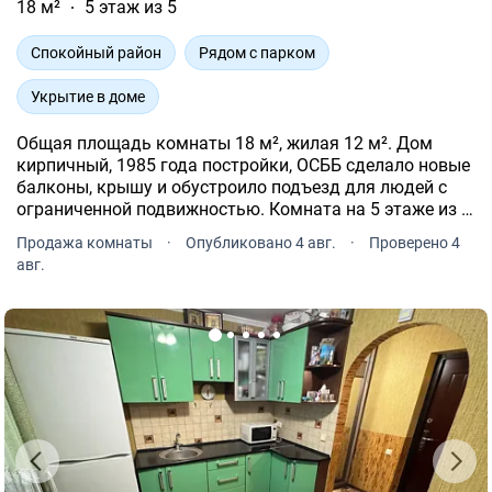
18 м²
5 этаж из 5
Спокойный район
Рядом с парком
Укрытие в доме
Общая площадь комнаты 18 м², жилая 12 м². Дом
кирпичный, 1985 года постройки, ОСББ сделало новые
балконы, крышу и обустроило подъезд для людей с
ограниченной подвижностью. Комната на 5 этаже из 5,
состояние косметический ремонт: ламинат, обои,
Продажа комнаты
·
Опубликовано 4 авг.
·
Проверено 4
крашенный потолок.
авг.