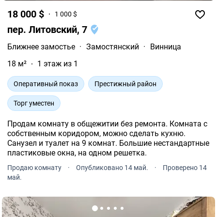
18 000 $
1 000 $
пер. Литовский, 7
Ближнее замостье
·
Замостянский
·
Винница
18 м²
1 этаж из 1
Оперативный показ
Престижный район
Торг уместен
Продам комнату в общежитии без ремонта. Комната с
собственным коридором, можно сделать кухню.
Санузел и туалет на 9 комнат. Большие нестандартные
пластиковые окна, на одном решетка.
Продаю комнату
·
Опубликовано 14 май.
·
Проверено 14
май.