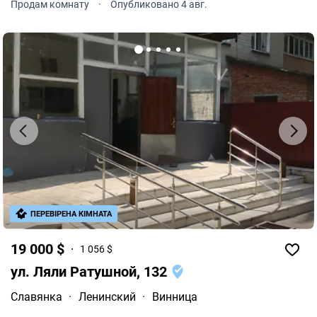
Продам комнату
·
Опубликовано 4 авг.
Остается вся мебель и техника.
ПЕРЕВІРЕНА КІМНАТА
19 000 $
1 056 $
ул. Ляли Ратушной, 132
Славянка
·
Ленинский
·
Винница