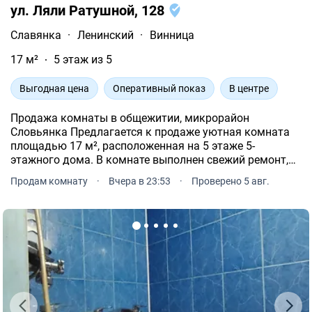
ул. Ляли Ратушной, 128
Славянка
·
Ленинский
·
Винница
17 м²
5 этаж из 5
Выгодная цена
Оперативный показ
В центре
Продажа комнаты в общежитии, микрорайон
Словьянка Предлагается к продаже уютная комната
площадью 17 м², расположенная на 5 этаже 5-
этажного дома. В комнате выполнен свежий ремонт,
что позволяет сразу заселяться или сдавать ее в
Продам комнату
·
Вчера в 23:53
·
Проверено 5 авг.
аренду. Мебель остается по договоренности. Удобства
находятся на этаже.