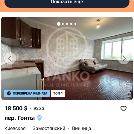
Показать еще
Агентства недвижимости в Виннице
Риелторы в Виннице
ПЕРЕВІРЕНА КІМНАТА
ТОП 1
18 500 $
925 $
пер. Гонты
Киевская
·
Замостянский
·
Винница