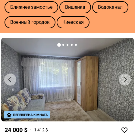
Ближнее замостье
Вишенка
Водоканал
Военный городок
Киевская
Подшипниковый завод
Славянка
Тяжилов
ПЕРЕВІРЕНА КІМНАТА
24 000 $
1 412 $