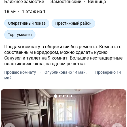
Ближнее замостье
·
Замостянский
·
Винница
18 м²
1 этаж из 1
Оперативный показ
Престижный район
Торг уместен
Продам комнату в общежитии без ремонта. Комната с
собственным коридором, можно сделать кухню.
Санузел и туалет на 9 комнат. Большие нестандартные
пластиковые окна, на одном решетка.
Продаю комнату
·
Опубликовано 14 май.
·
Проверено 14
май.