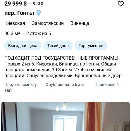
29 999 $
990 $
пер. Гонты
Киевская
·
Замостянский
·
Винница
30.3 м²
2 этаж из 5
Выгодная цена
Тихий двор
Торг уместен
ПОДХОДИТ ПОД ГОСУДАРСТВЕННЫЕ ПРОГРАММЫ!
Поверх 2 из 5. Киевская, Винница, по Гонти. Общая
площадь помещения 30.3 кв.м. 27.4 кв.м. жилой
площади. Санузел раздельный. Бронированные двери.
Отопление индивидуальное. Индивидуальные
Продам комнату
·
Опубликовано 6 авг.
·
Проверено 6
счетчики: газ, электричество. Вода из центрального
авг.
водопровода.