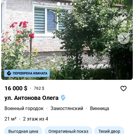
ПЕРЕВІРЕНА КІМНАТА
16 000 $
762 $
ул. Антонова Олега
Военный городок
·
Замостянский
·
Винница
21 м²
2 этаж из 4
Выгодная цена
Оперативный показ
Тихий двор