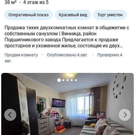
38 м²
4 этаж из 5
Оперативный показ
Красивый вид
Торг уместен
Продажа тихих двухкомнатных комнат в общежитии с
собственным санузлом | Винница, район
Подшипникового завода Предлагается к продаже
просторное и ухоженное жилье, состоящее из двух
комнат в общежитии. Отличный вариант как для
Продам комнату
·
Опубликовано 4 авг.
·
Проверено 4
собственного проживания, так и для инвестиции под
авг.
аренду.