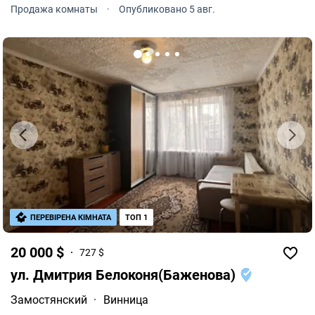
машина, полностью заменена медная проводка. Цена
Продажа комнаты
·
Опубликовано 5 авг.
21500$.
ПЕРЕВІРЕНА КІМНАТА
ТОП 1
20 000 $
727 $
ул. Дмитрия Белоконя(Баженова)
Замостянский
·
Винница