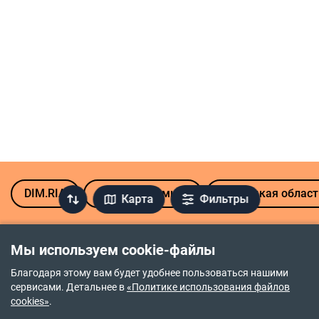
DIM.RIA
Продажа комнат
Винницкая област
Карта
Фильтры
Популярные микрорайоны Винницы
Мы используем cookie-файлы
Киевская
Водоканал
Благодаря этому вам будет удобнее пользоваться нашими
сервисами. Детальнее в
«Политике использования файлов
Ближнее замостье
Военный городок
cookies»
.
Подшипниковый завод
Тяжилов