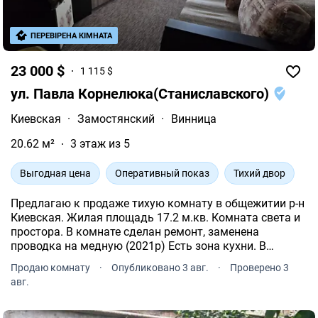
ПЕРЕВІРЕНА КІМНАТА
23 000 $
1 115 $
ул. Павла Корнелюка(Станиславского)
Киевская
·
Замостянский
·
Винница
20.62 м²
3 этаж из 5
Выгодная цена
Оперативный показ
Тихий двор
Предлагаю к продаже тихую комнату в общежитии р-н
Киевская. Жилая площадь 17.2 м.кв. Комната света и
простора. В комнате сделан ремонт, заменена
проводка на медную (2021р) Есть зона кухни. В
комнате остаются встроенная мебель: кухня,
Продаю комнату
·
Опубликовано 3 авг.
·
Проверено 3
встроенный шкаф и комод.
авг.