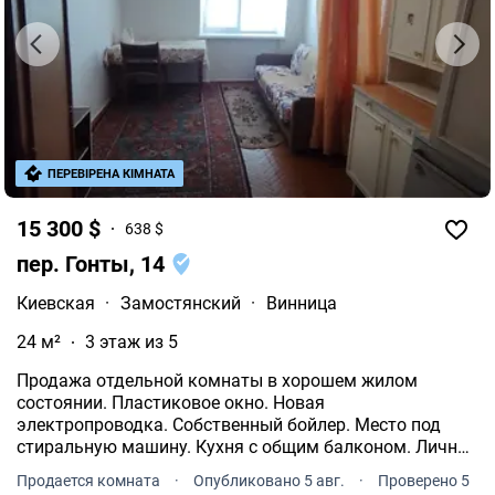
ПЕРЕВІРЕНА КІМНАТА
15 300 $
638 $
пер. Гонты, 14
Киевская
·
Замостянский
·
Винница
24 м²
3 этаж из 5
Продажа отдельной комнаты в хорошем жилом
состоянии. Пластиковое окно. Новая
электропроводка. Собственный бойлер. Место под
стиральную машину. Кухня с общим балконом. Личное
рабочее место на кухне. Остаются мебель и техника.
Продается комната
·
Опубликовано 5 авг.
·
Проверено 5
Возможна быстрая продажа.