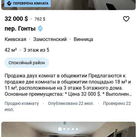
ПЕРЕВІРЕНА КІМНАТА
32 000 $
762 $
пер. Гонты
Киевская
·
Замостянский
·
Винница
42 м²
3 этаж из 5
Спокойный район
Продажа двух комнат в общежитии Предлагаются к
продаже две комнаты в общежитии площадью 18 м² и
11 м², расположенные на 3 этаже 5-этажного дома.
Основные преимущества: * Цена 32 000 $. * Выполнен
качественный ремонт. * Просторные и светлые
Продаю комнату
·
Опубликовано 22 июл.
·
Проверено 22
комнаты, готовые к заселению.
июл.