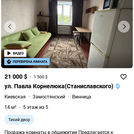
ВИДЕО
ПЕРЕВІРЕНА КІМНАТА
21 000 $
1 500 $
ул. Павла Корнелюка(Станиславского)
Киевская
·
Замостянский
·
Винница
14 м²
5 этаж из 5
Тихий двор
Продажа комнаты в общежитии Предлагается к