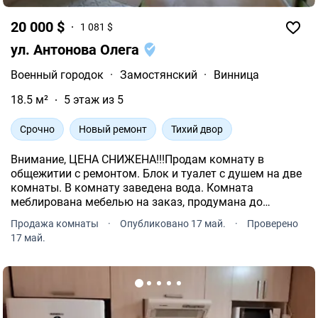
20 000 $
1 081 $
ул. Антонова Олега
Военный городок
·
Замостянский
·
Винница
18.5 м²
5 этаж из 5
Срочно
Новый ремонт
Тихий двор
Внимание, ЦЕНА СНИЖЕНА!!!Продам комнату в
общежитии с ремонтом. Блок и туалет с душем на две
комнаты. В комнату заведена вода. Комната
меблирована мебелью на заказ, продумана до
сантиметра. Новая стиральная машина, холодильник.
Продажа комнаты
·
Опубликовано 17 май.
·
Проверено
Ключи на руках. Приглашаем на просмотр.
17 май.