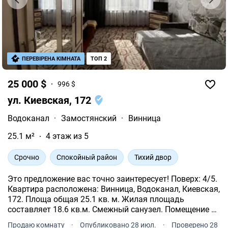
ПЕРЕВІРЕНА КІМНАТА
ТОП 2
25 000 $
996 $
ул. Киевская, 172
Водоканал
·
Замостянский
·
Винница
25.1 м²
4 этаж из 5
Срочно
Спокойный район
Тихий двор
Это предложение вас точно заинтересует! Поверх: 4/5.
Квартира расположена: Винница, Водоканал, Киевская,
172. Площа общая 25.1 кв. м. Жилая площадь
составляет 18.6 кв.м. Смежный санузел. Помещение с
евроремонтом. Отопление централизованное. Бойлер.
Продаю комнату
·
Опубликовано 28 июл.
·
Проверено 28