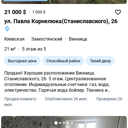
21 000 $
1 000 $
ул. Павла Корнелюка(Станиславского), 26
Киевская
·
Замостянский
·
Винница
21 м²
5 этаж из 5
Выгодная цена
Спокойный район
Тихий двор
Продаю! Хорошее расположение Винница,
Станиславского, 26. 5 этаж. Централизованное
отопление. Индивидуальные счетчики: газ, вода,
электричество. Горячая вода бойлер. Техника и
мебель к вашим услугам. Общая площадь составляет
Продаю комнату
·
Опубликовано 26 июл.
·
Проверено 26
21 кв.м. Жилая площадь 14 кв.м. Санузел раздельный.
июл.
С большим балконом.