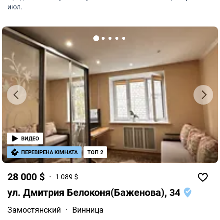
В квартире проведен интернет.
июл.
ВИДЕО
ПЕРЕВІРЕНА КІМНАТА
ТОП 2
28 000 $
1 089 $
ул. Дмитрия Белоконя(Баженова), 34
Замостянский
·
Винница