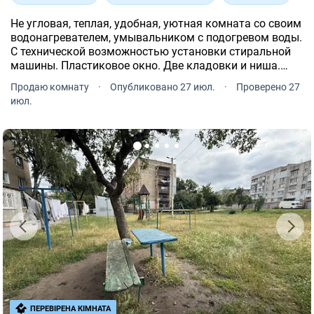
Не угловая, теплая, удобная, уютная комната со своим
водонагревателем, умывальником с подогревом воды.
С технической возможностью установки стиральной
машины. Пластиковое окно. Две кладовки и ниша.
Свой электросчетчик. Бойлер в общем душе. Тихий
Продаю комнату
·
Опубликовано 27 июл.
·
Проверено 27
двор, все рядом. Секция на 6 комнат, проживают в 3-х.
июл.
ПЕРЕВІРЕНА КІМНАТА