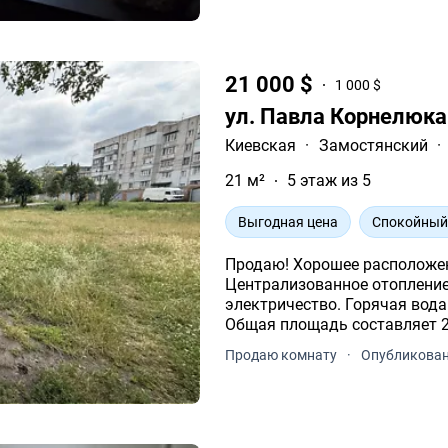
21 000 $
1 000 $
ул. Павла Корнелюка
Киевская
·
Замостянский
·
21 м²
5 этаж из 5
Выгодная цена
Спокойный
Продаю! Хорошее расположение Винница, Станиславского, 26.
Централизованное отопление.
электричество. Горячая вода бойлер. Техника и мебель к вашим услугам
Общая площадь составляет 21 кв.м. Ж
раздельный. С большим бал
Продаю комнату
·
Опубликован