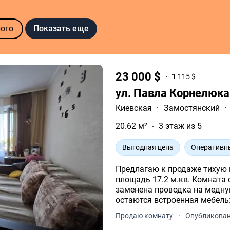
Показать еще
ого
23 000 $
1 115 $
ул. Павла Корнелюка
Киевская
·
Замостянский
·
20.62 м²
3 этаж из 5
Выгодная цена
Оперативн
Предлагаю к продаже тихую 
площадь 17.2 м.кв. Комната 
заменена проводка на медную
остаются встроенная мебель:
Продаю комнату
·
Опубликовано