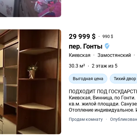
29 999 $
990 $
пер. Гонты
Киевская
·
Замостянский
·
30.3 м²
2 этаж из 5
Выгодная цена
Тихий двор
ПОДХОДИТ ПОД ГОСУДАРСТВ
Киевская, Винница, по Гонти
кв.м. жилой площади. Санузел раздельный. Бронированные двери.
Отопление индивидуальное. Индивидуальные счетчики: газ,
электричество. Вода из цент
Продам комнату
·
Опубликовано