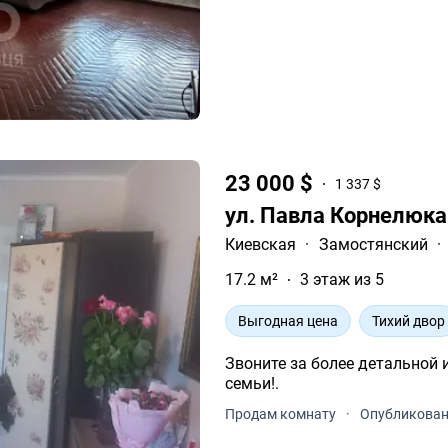
23 000 $
1 337 $
ул. Павла Корнелюка
Киевская
·
Замостянский
·
17.2 м²
3 этаж из 5
Выгодная цена
Тихий двор
Звоните за более детальной 
семьи!.
Продам комнату
·
Опубликовано