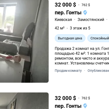
32 000 $
762 $
пер. Гонты
Киевская
·
Замостянский
·
42 м²
3 этаж из 5
Выгодная цена
Спокойный
Продажа 2 комнат на ул. Го
площадью 42 м²: 1 комната 18 м² 2 комната 11 м² Комнаты с хорошим
ремонтом, все чисто и аккуратно. ️ Кухня блочная с
комнат. Установлены счет
Продам комнату
·
Опубликован
32 000 $
762 $
пер. Гонты