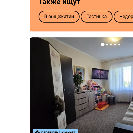
Также ищут
В общежитии
Гостинка
Недор
ПЕРЕВІРЕНА КІМНАТА