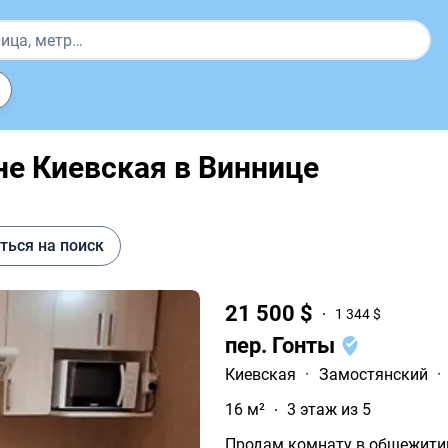
не Киевская в Виннице
ться на поиск
21 500 $
1 344 $
пер. Гонты
Киевская
·
Замостянский
·
16 м²
3 этаж из 5
Продам комнату в общежитии