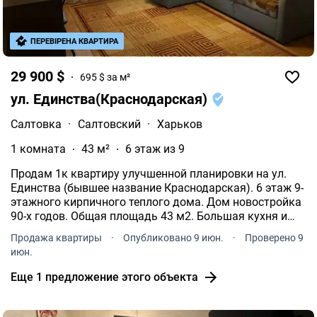
ПЕРЕВІРЕНА КВАРТИРА
29 900 $
695 $ за м²
ул. Единства(Краснодарская)
Салтовка
·
Салтовский
·
Харьков
1 комната
43 м²
6 этаж из 9
Продам 1к квартиру улучшенной планировки на ул.
Единства (бывшее название Краснодарская). 6 этаж 9-
этажного кирпичного теплого дома. Дом новостройка
90-х годов. Общая площадь 43 м2. Большая кухня и
просторная комната. Большая ванная комната.
Продажа квартиры
·
Опубликовано 9 июн.
·
Проверено 9
Мебель техника. Заходи и живи.
июн.
Еще 1 предложение этого объекта