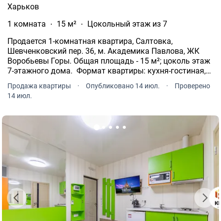
Харьков
1 комната
15 м²
Цокольный этаж из 7
Продается 1-комнатная квартира, Салтовка,
Шевченковский пер. 36, м. Академика Павлова, ЖК
Воробьевы Горы. Общая площадь - 15 м²; цоколь этаж
7-этажного дома. Формат квартиры: кухня-гостиная,
ванная комната. В квартире: капитальный ремонт,
Продажа квартиры
·
Опубликовано 14 июл.
·
Проверено
МПО, новые коммуникации. Установлено: счётчик на
14 июл.
воду.