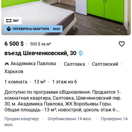
360°
ПЕРЕВІРЕНА КВАРТИРА
·
MAX
6 500 $
500 $ за м²
въезд Шевченковский, 30
Академика Павлова
·
Салтовка
·
Салтовский
·
Харьков
1 комната
13 м²
1 этаж из 6
Доступно по программе єВідновлення. Продается 1-
комнатная квартира, Салтовка, Шевченковский пер.
30, м. Академика Павлова, ЖК Воробьевы Горы.
Общая площадь - 13 м²; новострой, цоколь этаж 6-
этажного дома. Формат квартиры: кухня-гостиная,
Продаю квартиру
·
Опубликовано 14 июл.
·
Проверено 14
санузел.
июл.