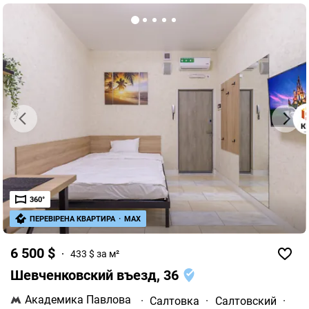
360°
ПЕРЕВІРЕНА КВАРТИРА
·
MAX
6 500 $
433 $ за м²
Шевченковский въезд, 36
Академика Павлова
·
Салтовка
·
Салтовский
·