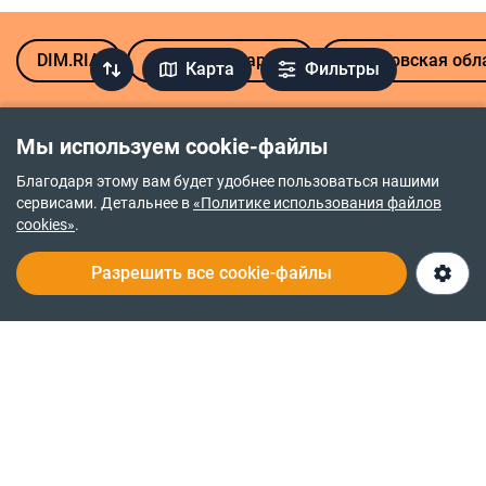
DIM.RIA
Продажа квартир
Харьковская обл
Карта
Фильтры
Мы используем cookie-файлы
Политика возврата средств
Благодаря этому вам будет удобнее пользоваться нашими
сервисами. Детальнее в
«Политике использования файлов
Политика приватности
cookies»
.
Правочин про надання послуг
Разрешить все cookie-файлы
О нас
Служба заботы 24/7
© 2014-2026
RIA.com