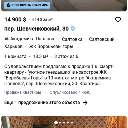
ПЕРЕВІРЕНА КВАРТИРА
14 900 $
814 $ за м²
пер. Шевченковский, 30
Академика Павлова
·
Салтовка
·
Салтовский
·
Харьков
·
ЖК Воробьевы горы
1 комната
18.3 м²
3 этаж из 6
С удовольствием предлагаю к продаже 1 к. смарт-
квартиру - "уютное гнездышко" в новострое ЖК
"Воробьевы Горы" в 10 мин. от метро "Академика
Павлова", пер. Шевченковский, 30. Квартира
расположена на 3 эт., 6-ти этажного кирпичного дома.
Продажа квартиры
·
Опубликовано 4 июл.
Общая площадь 18, 5м2. Со всеми удобствами.
Еще 1 предложение этого объекта