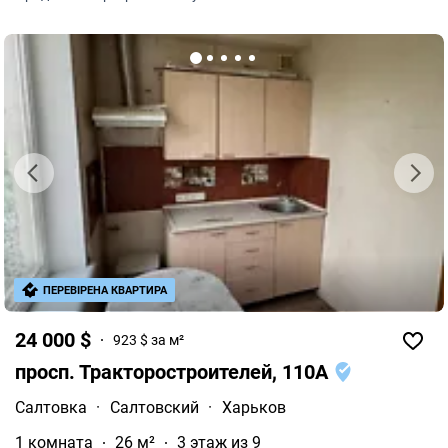
совмещен, душевая кабина, балкон застеклён и
обустроен, .
ПЕРЕВІРЕНА КВАРТИРА
24 000 $
923 $ за м²
просп. Тракторостроителей, 110А
Салтовка
·
Салтовский
·
Харьков
1 комната
26 м²
3 этаж из 9