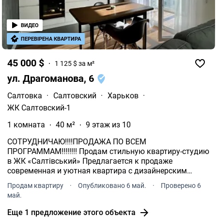
ВИДЕО
ПЕРЕВІРЕНА КВАРТИРА
45 000 $
1 125 $ за м²
ул. Драгоманова, 6
Салтовка
·
Салтовский
·
Харьков
·
ЖК Салтовский-1
1 комната
40 м²
9 этаж из 10
СОТРУДНИЧАЮ!!!!ПРОДАЖА ПО ВСЕМ
ПРОГРАММАМ!!!!!!!! Продам стильную квартиру-студию
в ЖК «Салтівський» Предлагается к продаже
современная и уютная квартира с дизайнерским
ремонтом в жилом комплексе «Салтівський». Общая
Продам квартиру
·
Опубликовано 6 май.
·
Проверено 6
площадь 40 м², высота потолка 2, 7 м.
май.
Еще 1 предложение этого объекта