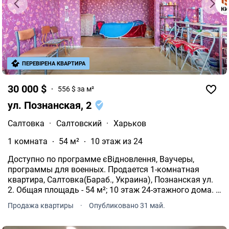
ПЕРЕВІРЕНА КВАРТИРА
30 000 $
556 $ за м²
ул. Познанская, 2
Салтовка
·
Салтовский
·
Харьков
1 комната
54 м²
10 этаж из 24
Доступно по программе єВідновлення, Ваучеры,
программы для военных. Продается 1-комнатная
квартира, Салтовка(Бараб., Украина), Познанская ул.
2. Общая площадь - 54 м²; 10 этаж 24-этажного дома.
Формат квартиры: кухня, спальня, санузел, ванная
Продажа квартиры
·
Опубликовано 31 май.
комната, балкон, кладовая.