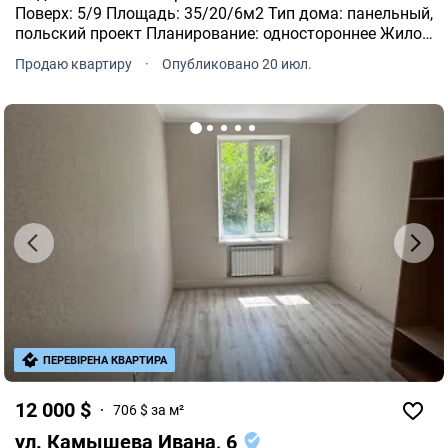
Поверх: 5/9 Площадь: 35/20/6м2 Тип дома: панельный,
польский проект Планирование: одностороннее Жилое
состояние, под ремонт, МПВ, санузел совмещенный,
Продаю квартиру
·
Опубликовано 20 июл.
продажа с мебелью и техникой. Цена: 20 000 у.е.
ПЕРЕВІРЕНА КВАРТИРА
12 000 $
706 $ за м²
ул. Камышева Ивана, 6