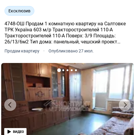
Ексклюзив
4748-ОШ Продам 1 комнатную квартиру на Салтовке
ТРК Україна 603 м/р Тракторостроителей 110-А
Тракторостроителей 110-А Поверх: 3/9 Площадь:
26/13/6м2 Тип дома: панельный, чешский проект
Планировка: малогабаритная хорошее жилое
Продам квартиру
·
Опубликовано 27 июл.
состояние, МПВ, балкон застеклен, санузел
совмещенный. Цена: 24 000 у.е.
ВИДЕО