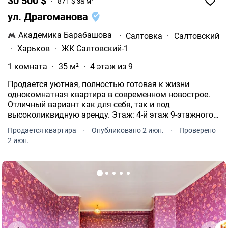
30 500 $
871 $ за м²
ул. Драгоманова
Академика Барабашова
·
Салтовка
·
Салтовский
·
Харьков
·
ЖК Салтовский-1
1 комната
35 м²
4 этаж из 9
Продается уютная, полностью готовая к жизни
однокомнатная квартира в современном новострое.
Отличный вариант как для себя, так и под
высоколиквидную аренду. Этаж: 4-й этаж 9-этажного
дома (идеальный средний этаж). Высота потолков
Продается квартира
·
Опубликовано 2 июн.
·
Проверено
2.7м Кухня 8, 4кв.м Лоджия 4.2кв.
2 июн.