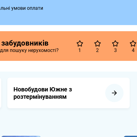
альні умови оплати
д забудовників
 для пошуку нерухомості?
1
2
3
4
Новобудови Южне з
розтермінуванням