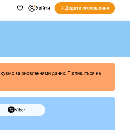
Увійти
Додати оголошення
ідкуємо за оновленнями даних. Підпишіться на
Viber