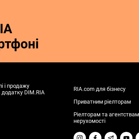
IA
ртфоні
лі і продажу
RIA.com для бізнесу
в додатку DIM.RIA
Приватним ріелторам
Ріелторам та агентства
нерухомості