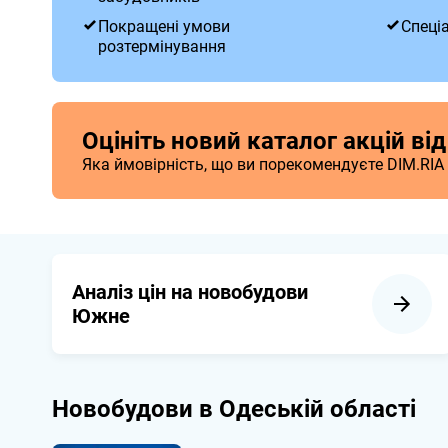
Покращені умови
Спеці
розтермінування
Оцініть новий каталог акцій ві
Яка ймовірність, що ви порекомендуєте DIM.RIA
Аналіз цін на новобудови
Южне
Новобудови в Одеській області