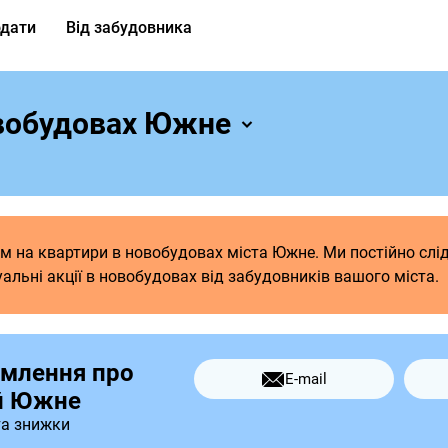
дати
Від забудовника
овобудовах
Южне
іям на квартири в новобудовах міста Южне. Ми постійно сл
альні акції в новобудовах від забудовників вашого міста.
омлення про
E-mail
ій Южне
та знижки