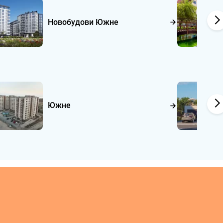
Новобудови Южне
Южне