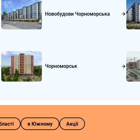
Новобудови Чорноморська
Чорноморськ
бласті
в Южному
Акції