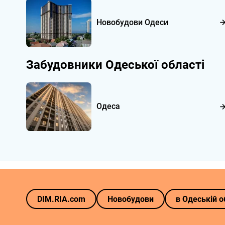
Новобудови Одеси
Забудовники Одеської області
Одеса
DIM.RIA.com
Новобудови
в
Одеській
о