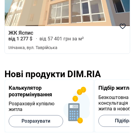
ЖК Яспис
від 1 277 $
·
від 57 401 грн за м²
Ілічанка
, вул. Таврійська
Нові продукти DIM.RIA
Калькулятор
Підбір житла
розтермінування
Безкоштовна
консультація з 
Розраховуй купівлю
житла в новобу
житла
Підібра
Розрахувати