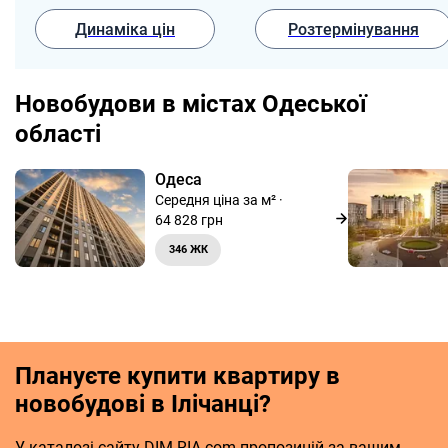
Динаміка цін
Розтермінування
Новобудови в містах Одеської
області
Одеса
Середня ціна за м² ·
64 828 грн
346 ЖК
Плануєте купити квартиру в
новобудові в Ілічанці?
У каталозі сайту DIM.RIA.com пропозицій за вашим