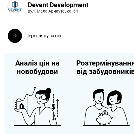
Devent Development
вул. Мала Арнаутська, 64
Переглянути всі
Аналіз цін на
Розтермінуванн
новобудови
від забудовникі