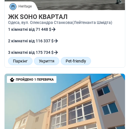
Heritage
ЖК SOHO КВАРТАЛ
Одеса
, вул. Олександра Станкова(Лейтенанта Шмідта)
1 кімнатні від 71 448 $
2 кімнатні від 116 337 $
3 кімнатні від 175 734 $
Паркінг
Укриття
Pet-friendly
Інклюзівність
Звукоізоляція
Запас баку води
ПРОЙДЕНО 1 ПЕРЕВІРКА