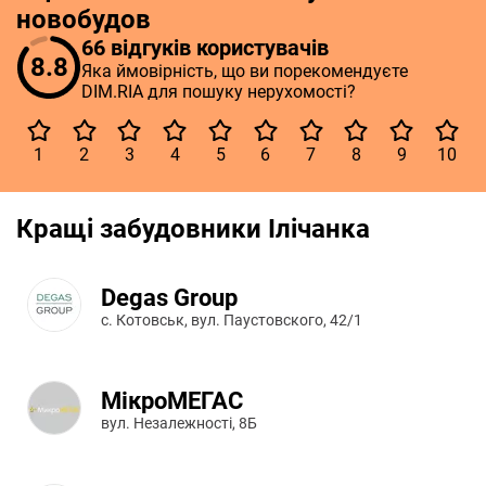
новобудов
66 відгуків користувачів
8.8
Яка ймовірність, що ви порекомендуєте
DIM.RIA для пошуку нерухомості?
1
2
3
4
5
6
7
8
9
10
Кращі забудовники Ілічанка
Degas Group
с. Котовськ, вул. Паустовского, 42/1
МікроМЕГАС
вул. Незалежності, 8Б