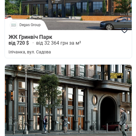
Degas Group
ЖК Гринвіч Парк
від 720 $
·
від 32 364 грн за м²
Ілічанка
, вул. Садова