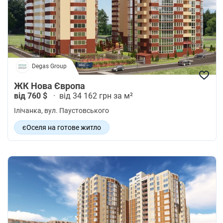
Degas Group
ЖК Нова Європа
від 760 $
·
від 34 162 грн за м²
Ілічанка
, вул. Паустовського
єОселя на готове житло