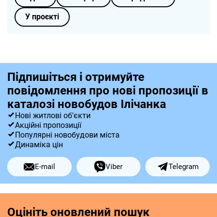
У проєкті
Підпишіться і отримуйте
повідомлення про нові пропозиції в
каталозі новобудов Ілічанка
Нові житлові об'єкти
Акційні пропозиції
Популярні новобудови міста
Динаміка цін
E-mail
Viber
Telegram
Оцініть оновлений пошук