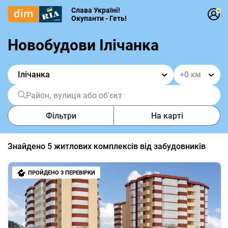
Слава Україні!
Окупанти - Геть!
Новобудови Ілічанка
Ілічанка
Район, вулиця або об'єкт
Фільтри
На карті
Знайдено
5
житлових комплексів від забудовників
ПРОЙДЕНО 3 ПЕРЕВІРКИ