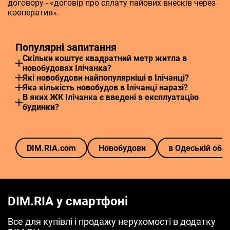
договору - «договір про сплату пайових внесків через
кооператив».
Популярні запитання
Скільки коштує квадратний метр житла в
новобудовах Ілічанка?
Які новобудови найпопулярніші в Ілічанці?
Яка кількість новобудов в Ілічанці наразі?
В яких ЖК Ілічанка є введені в експлуатацію
будинки?
DIM.RIA.com
Новобудови
в Одеській обла
DIM.RIA у смартфоні
Все для купівлі і продажу нерухомості в додатку