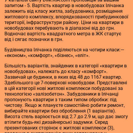
запитом - 5. Вартість квартир в новобудовах Ілічанка
залежить від класу житла, забудовника, розміщення
житлового комплексу, впорядкованості прибудинкової
території, інфраструктури району. Ціни на квартири в
новобудовах перебувають в діапазоні від до грн.
Водночас вартість квадратного метра в ЖК стартує
від і сягає позначки в грн.
Будівництва Ілічанка поділяються на чотири класи:—
«економ», «комфорт», «бізнес», «еліт».
Більшість варіантів, знайдених в категорії «квартири в
новобудовах», належать до класу «комфорт».
Зазвичай це будинки, в яких від 48 до 1167 квартир.
Здебільшого це 7-поверхові новобудови. Представлені
в цій категорії нові житлові комплекси побудовані за
технологією «залізобетон». Забудовники в Ілічанці
пропонують квартири з таким типом обробки: під
чистову. Якщо ж плануєте самостійно робити ремонт,
вибирайте квартири без оброблення (1 варіантів).
Висота стель варіюється від 2.7 до 2.9 м, що дає змогу
втілити будь-які дизайнерські задумки. Серед
презентованих сторінок є житлові комплекси (3),