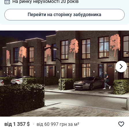
На ринку нерухомості 20
років
Перейти на сторінку забудовника
від 1 357 $
·
від 60 997 грн за м²