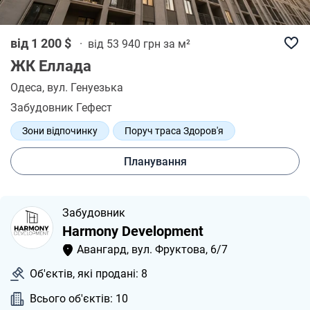
від 1 200 $
·
від 53 940 грн за м²
ЖК Еллада
Одеса
, вул. Генуезька
Забудовник Гефест
Зони відпочинку
Поруч траса Здоров'я
Багата інфраструктура
Варіант для інвестицій
Планування
Забудовник
Harmony Development
Авангард, вул. Фруктова, 6/7
Об'єктів, які продані: 8
Всього об'єктів: 10