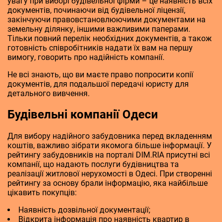
увагу при виборі будівельної фірми – це наявність всіх
документів, починаючи від будівельної ліцензії,
закінчуючи правовстановлюючими документами на
земельну ділянку, іншими важливими паперами.
Тільки повний перелік необхідних документів, а також
готовність співробітників надати їх вам на першу
вимогу, говорить про надійність компанії.
Не всі знають, що ви маєте право попросити копії
документів, для подальшої передачі юристу для
детального вивчення.
Будівельні компанії Одеси
Для вибору надійного забудовника перед вкладенням
коштів, важливо зібрати якомога більше інформації. У
рейтингу забудовників на порталі DIM.RIA присутні всі
компанії, що надають послуги будівництва та
реалізації житлової нерухомості в Одесі. При створенні
рейтингу за основу брали інформацію, яка найбільше
цікавить покупців:
Наявність дозвільної документації;
Відкрита інформація про наявність квартир в