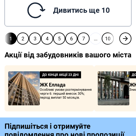
Дивитись ще 10
1
2
3
4
5
6
7
...
10
Акції від забудовників вашого міста
ДО КІНЦЯ АКЦІЇ
23 ДНІ
ДО
ЖК Еллада
ЖК
Особливі умови розтермінування
Зни
черги 6: перший внесок 30%;
період виплат 50 місяців.
Підпишіться і отримуйте
повідомлення про нові пропозиції,