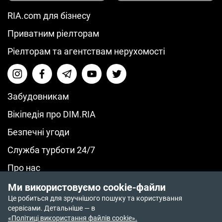
RIA.com для бізнесу
Приватним ріелторам
Ріелторам та агентствам нерухомості
Забудовникам
Вікіпедія про DIM.RIA
Безпечні угоди
Служба турботи 24/7
Про нас
© 2014-2026 RIA.com
Ми використовуємо cookie-файли
Політика повернення коштів
Це робиться для зручнішого пошуку та користування
Політика приватності
сервісами. Детальніше — в
Політика конфіденційності
«Політиці використання файлів cookie».