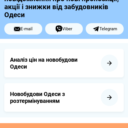
акції і знижки від забудовників
Одеси
E-mail
Viber
Telegram
Аналіз цін на новобудови
Одеси
Новобудови Одеси з
розтермінуванням