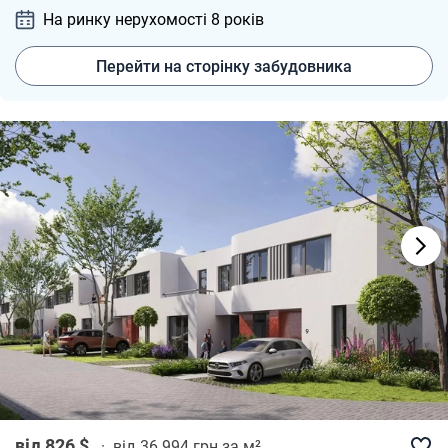
На ринку нерухомості 8
років
Перейти на сторінку забудовника
від 826 $
·
від 36 994 грн за м²