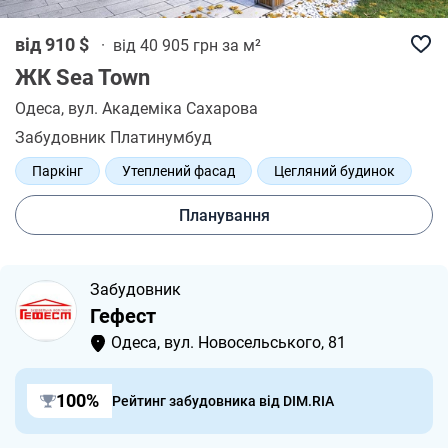
від 910 $
·
від 40 905 грн за м²
ЖК Sea Town
Одеса
, вул. Академіка Сахарова
Забудовник Платинумбуд
Паркінг
Утеплений фасад
Цегляний будинок
Закрита територія
Планування
Забудовник
Гефест
Одеса, вул. Новосельського, 81
100%
Рейтинг забудовника від DIM.RIA