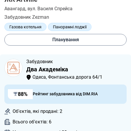
Авангард
, вул. Василя Спрейса
Забудовник Zezman
Газова котельня
Панорамні лоджії
Сучасний коворкінг
Служба Шериф-сервіс
Планування
Забудовник
Два Академіка
Одеса, Фонтанська дорога 64/1
88%
Рейтинг забудовника від DIM.RIA
Об'єктів, які продані: 2
Всього об'єктів: 6