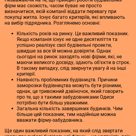
фірм має схожість, часом буває не просто
визначитися, якій компанії віддати перевагу при
покупці житла. Існує багато критеріїв, які впливають
на вибір підрядника. Розглянемо основні:
Кількість років на ринку. Це важливий показник.
Якщо компанія існує не одне десятиліття та
успішно реалізує свої будівельні проекти,
швидше за все їй можна довіряти. Однак
сьогодні на ринок заходять нові фірми, які, не
маючи великого досвіду, здають об'єкти в строк.
В такому випадку, слід звернути увагу й на інші
критерії.
Наявність проблемних будівництв. Причини
заморозки будівництва можуть бути різними,
однак, це тривожний дзвіночок, який говорить
про те, що з такими забудовниками Одеси
потрібно бути більш уважними.
Загальна кількість завершених будинків. Чим
більше цей показник, тим надійніше можна
вважати фірму-забудовника.
Ще один важливий показник, на який слід звертати