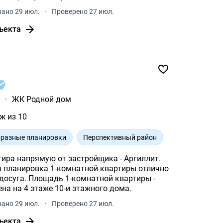
ано 29 июл.
·
Проверено 27 июл.
ъекта
ы
·
ЖК Родной дом
ж из 10
разные планировки
Перспективный район
тира напрямую от застройщика - Аргиллит.
 планировка 1-комнатной квартиры отлично
ной квартиры -
ена на 4 этаже 10-и этажного дома.
ано 29 июл.
·
Проверено 27 июл.
ъекта