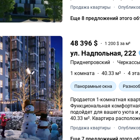
Продажа квартиры
·
Опубликов
Еще 8 предложений этого об
48 396 $
1 200 $ за м²
ул. Надпольная, 222
Приднепровский
·
Черкасс
1 комната
40.33 м²
4 эта
Панорамные окна
Разнооб
Продается 1-комнатная квар
Функциональная комфортная
подойдет для вашего уюта и досуга. Площадь 1-комнат
40.33 м². Квартира располож
Продажа квартиры
·
Опубликов
Еще 7 предложений этого об