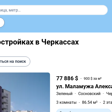
стройках в Черкассах
ться на поиск
77 886 $
900 $ за м²
ул. Маламужа Алекс
Зеленый
·
Сосновский
·
Че
3 комнаты
86.54 м²
2 эт