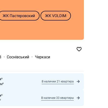
ЖК Пастеровский
ЖК VOLDIM
8
·
Соснівський
·
Черкаси
м²
В наличии 21 квартира
 м²
м²
В наличии 33 квартиры
²