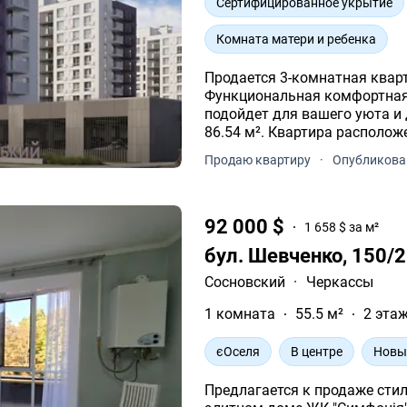
Сертифицированное укрытие
Комната матери и ребенка
Продается 3-комнатная квар
Функциональная комфортная
подойдет для вашего уюта и досуга. Площадь 3-комнат
86.54 м². Квартира располож
Продаю квартиру
·
Опубликова
92 000 $
1 658 $ за м²
бул. Шевченко, 150/
Сосновский
·
Черкассы
1 комната
55.5 м²
2 этаж
єОселя
В центре
Новы
Предлагается к продаже стиль