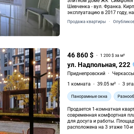
элитном доме ЖК "Симфонія",
Шевченка - вул. Франка. Ки
эксплуатацию в 2017 году, н
круглосуточным видеонаблю
Продажа квартиры
·
Опубликов
46 860 $
1 200 $ за м²
ул. Надпольная, 222
Приднепровский
·
Черкасс
1 комната
39.05 м²
3 эта
Панорамные окна
Разнооб
Продается 1-комнатная кварти
современная комфортная пла
для досуга и работы. Площадь 1-
расположена на 3 этаже 10-и