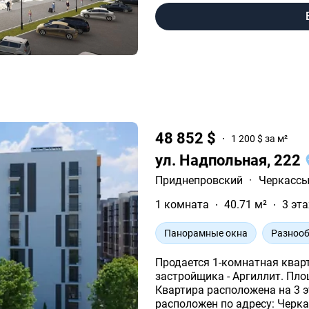
48 852 $
1 200 $ за м²
ул. Надпольная, 222
Приднепровский
·
Черкасс
1 комната
40.71 м²
3 эта
Панорамные окна
Разнооб
Продается 1-комнатная квар
застройщика - Аргиллит. Площадь жилья данной планировки 40.71 м².
Квартира расположена на 3 этаже 10
расположен по адресу: Черка