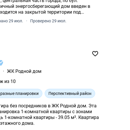
 центральная часть города, по бул.
рпичный энергосберегающий дом введен в
аходится на закрытой территории под
дением.
ано 29 июл.
·
Проверено 29 июл.
ы
·
ЖК Родной дом
ж из 10
разные планировки
Перспективный район
ра без посредников в ЖК Родной дом. Эта
нировка 1-комнатной квартиры с зонами
комнатной квартиры - 39.05 м². Квартира
 этажного дома.