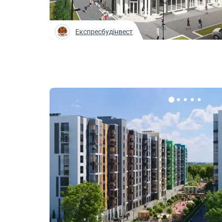
Експресбудінвест