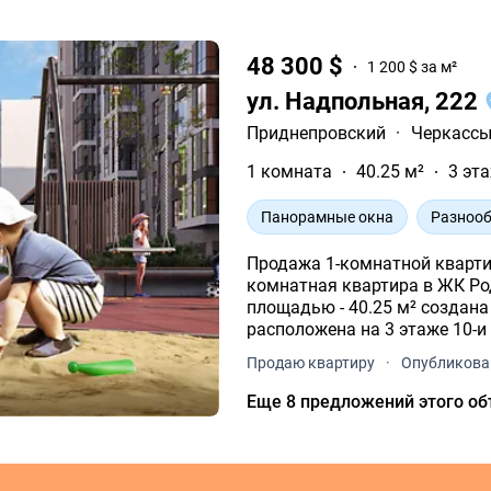
48 300 $
1 200 $ за м²
ул. Надпольная, 222
Приднепровский
·
Черкасс
1 комната
40.25 м²
3 эта
Панорамные окна
Разнооб
Продажа 1-комнатной квартир
комнатная квартира в ЖК Родной дом. Соврем
площадью - 40.25 м² создана специально для комфорта и уюта. Квартира
расположена на 3 этаже 10-и
Продаю квартиру
·
Опубликова
Еще 8 предложений этого об