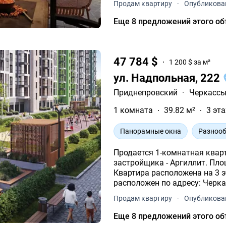
Продам квартиру
·
Опубликован
Еще 8 предложений этого об
47 784 $
1 200 $ за м²
ул. Надпольная, 222
Приднепровский
·
Черкасс
1 комната
39.82 м²
3 эта
Панорамные окна
Разнооб
Продается 1-комнатная квар
застройщика - Аргиллит. Площадь жилья данной планировки 39.82 м².
Квартира расположена на 3 этаже 10
расположен по адресу: Черка
Продам квартиру
·
Опубликован
Еще 8 предложений этого об