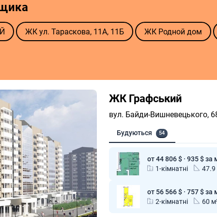
йщика
Й
ЖК ул. Тараскова, 11А, 11Б
ЖК Родной дом
ЖК Графський
вул. Байди-Вишневецького, 6
Будуються
54
от 44 806 $ · 935 $ за 
1-кімнатні
47.9
от 56 566 $ · 757 $ за 
2-кімнатні
60 м