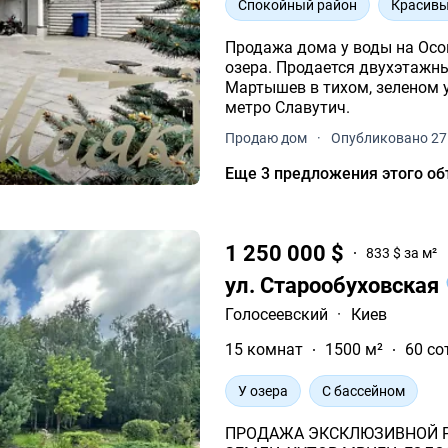
Спокойный район
Красивы
Продажа дома у воды на Осокорках пространство, тиши
озера. Продается двухэтажный дом с собственным выходом к озеру
Мартышев в тихом, зеленом уголке Осокорков, всего в 7 минутах езды от
метро Славутич.
Продаю дом
·
Опубликовано 27 
Еще 3 предложения этого об
1 250 000 $
833 $ за м²
ул. Старообуховская
Голосеевский
·
Киев
15 комнат
1500 м²
60 со
У озера
С бассейном
ПРОДАЖА ЭКСКЛЮЗИВНОЙ Р