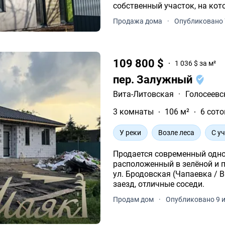
собственный участок, на ко
отдыха.
Продажа дома
·
Опубликовано 
109 800 $
1 036 $ за м²
пер. Залужный
Вита-Литовская
·
Голосеевс
3 комнаты
106 м²
6 сото
У реки
Возле леса
С у
Продается современный одн
расположенный в зелёной и престижной 
ул. Бродовская (Чапаевка / 
заезд, отличные соседи.
Продам дом
·
Опубликовано 9 