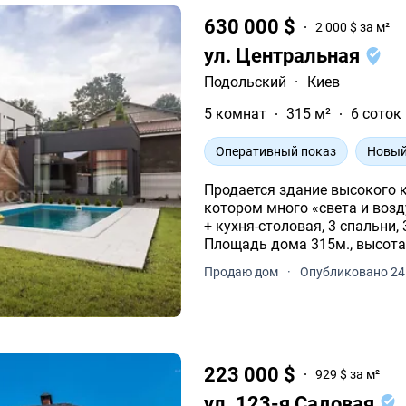
630 000 $
2 000 $ за м²
ул. Центральная
Подольский
·
Киев
5 комнат
315 м²
6 соток
Оперативный показ
Новый
Продается здание высокого 
котором много «света и возд
+ кухня-столовая, 3 спальни, 3 с/у и 3
Продаю дом
·
Опубликовано 24
223 000 $
929 $ за м²
ул. 123-я Садовая