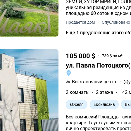
ЗЕМЛИ, ХУТОР МРИГИ, ГОЛОСЕЕВСКИ
уникальная резиденция из д
площадью 60 соток в одном из 
Мриги, Голосеевский район.
Продается дом
·
Опубликовано 
Еще 1 предложение этого об
105 000 $
739 $ за м²
ул. Павла Потоцкого
Выставочный центр
·
Жу
2 комнаты
2 этажа
142 
єОселя
Ексклюзив
Вы
Без комиссии! Площадь таунх
квартире. Таунхаус имеет св
лично спроектировать прост