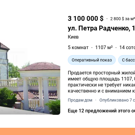
3 100 000 $
2 800 $ за м
ул. Петра Радченко, 
Киев
5 комнат
1107 м²
14 сот
Оперативный показ
С бас
Продается просторный жилой
имеет общую площадь 1107, 0
практически не требует ник
качественно и с вниманием 
Продам дом
·
Опубликовано 7 с
Еще 12 предложений этого о