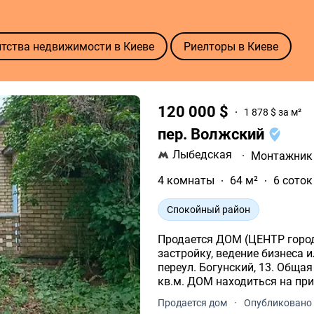
нтства недвижимости в Киеве
Риелторы в Киеве
120 000 $
1 878 $ за м²
пер. Волжский
Лыбедская
·
Монтажник
4 комнаты
64 м²
6 соток
Спокойный район
Продается ДОМ (ЦЕНТР города
застройку, ведение бизнеса 
переул. Богунский, 13. Общая
кв.м. ДОМ находиться на пр
площадью 6 соток.
Продается дом
·
Опубликовано 