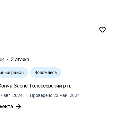
²
ок
3 этажа
йный район
Возле леса
онча-Заспе, Голосеевский р-н.
7 авг. 2024
·
Проверено 23 май. 2024
ъекта