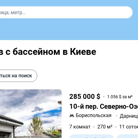
 с бассейном в Киеве
ться на поиск
285 000 $
1 056 $ за м²
10-й пер. Северно-О
Бориспольская
·
Дарниц
7 комнат
270 м²
11 сото