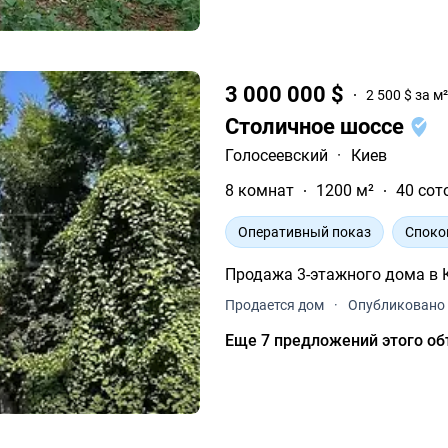
3 000 000 $
2 500 $ за м
Столичное шоссе
Голосеевский
·
Киев
8 комнат
1200 м²
40 сот
Оперативный показ
Споко
Продажа 3-этажного дома в К
Продается дом
·
Опубликовано 
Еще 7 предложений этого об