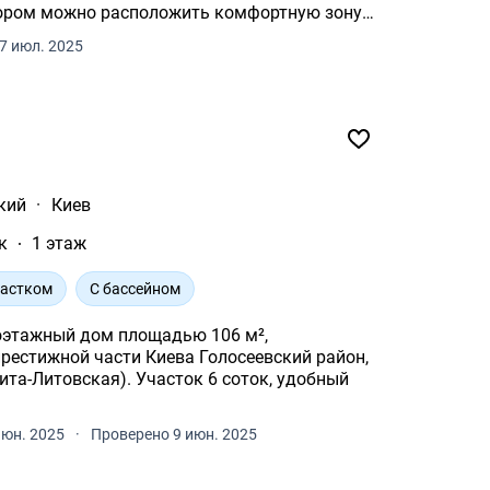
тором можно расположить комфортную зону
7 июл. 2025
кий
·
Киев
к
1 этаж
частком
С бассейном
оэтажный дом площадью 106 м²,
части Киева Голосеевский район,
Вита-Литовская). Участок 6 соток, удобный
июн. 2025
·
Проверено 9 июн. 2025