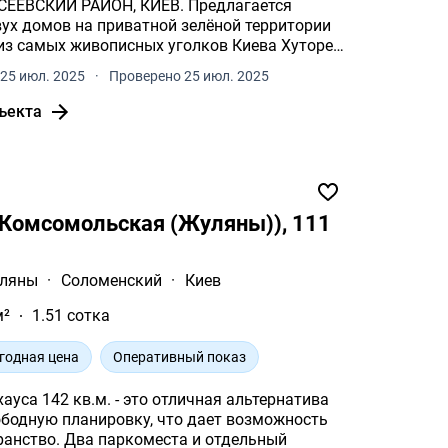
Й РАЙОН, КИЕВ. Предлагается
вух домов на приватной зелёной территории
самых живописных уголков Киева Хуторе
25 июл. 2025
·
Проверено 25 июл. 2025
ъекта
(Комсомольская (Жуляны)), 111
ляны
·
Соломенский
·
Киев
м²
1.51 сотка
годная цена
Оперативный показ
ауса 142 кв.м. - это отличная альтернатива
ободную планировку, что дает возможность
ранство. Два паркоместа и отдельный