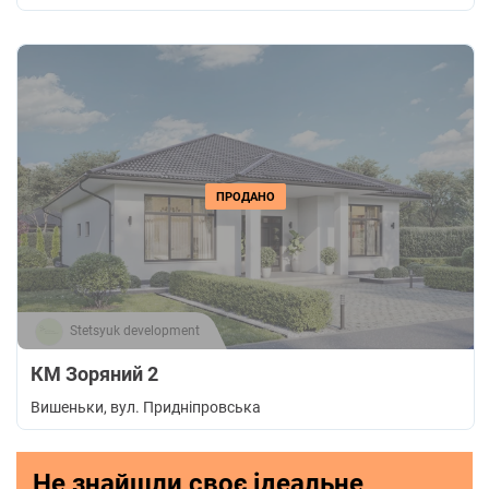
ПРОДАНО
Stetsyuk development
КМ Зоряний 2
Вишеньки
, вул. Придніпровська
Не знайшли своє ідеальне