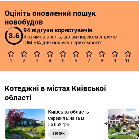
Оцініть оновлений пошук
новобудов
94 відгуки користувачів
8.6
Яка ймовірність, що ви порекомендуєте
DIM.RIA для пошуку нерухомості?
1
2
3
4
5
6
7
8
9
10
Котеджні в містах Київської
області
Київська область
Середня ціна за м² ·
56 052 грн
610 ЖК