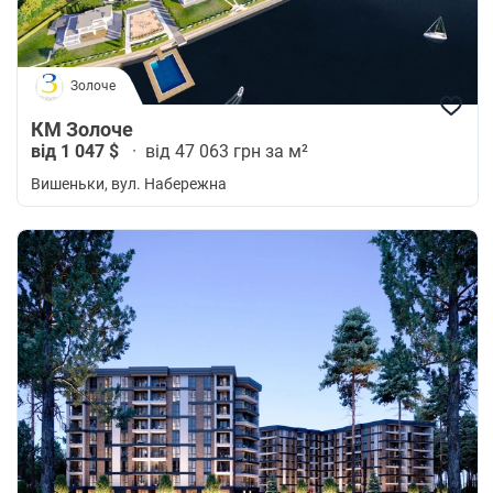
Золоче
КМ Золоче
від 1 047 $
·
від 47 063 грн за м²
Вишеньки
, вул. Набережна