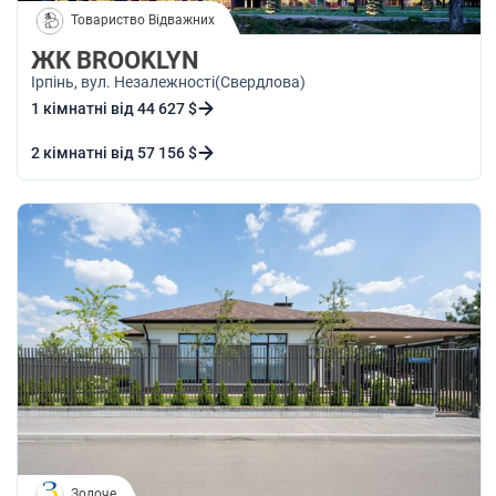
Товариство Відважних
ЖК BROOKLYN
Ірпінь
, вул. Незалежності(Свердлова)
1 кімнатні від 44 627 $
2 кімнатні від 57 156 $
Золоче