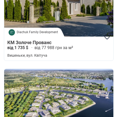
Diachuk Family Development
КМ Золоче Прованс
від 1 735 $
·
від 77 988 грн за м²
Вишеньки
, вул. Квітуча