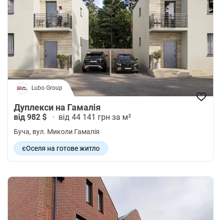
Lubo Group
Дуплекси на Гамалія
від 982 $
·
від 44 141 грн за м²
Буча
, вул. Миколи Гамалія
єОселя на готове житло