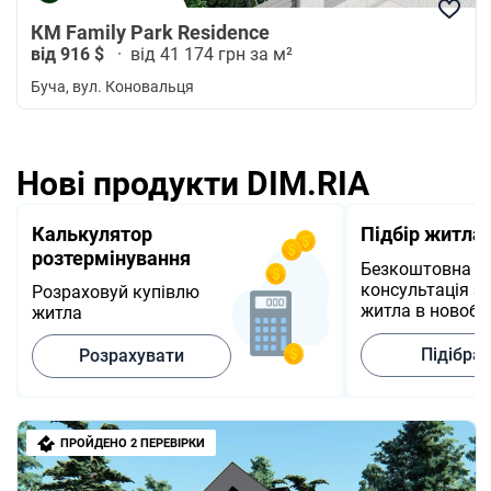
КМ Family Park Residence
від 916 $
·
від 41 174 грн за м²
Буча
, вул. Коновальця
Нові продукти DIM.RIA
Калькулятор
Підбір житла
розтермінування
Безкоштовна
консультація з 
Розраховуй купівлю
житла в новобу
житла
Підібра
Розрахувати
ПРОЙДЕНО 2 ПЕРЕВІРКИ