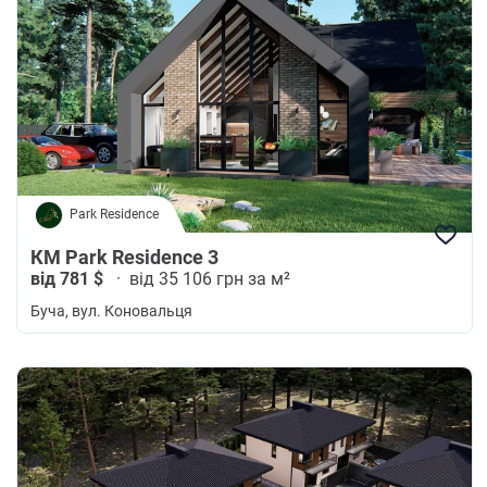
Park Residence
КМ Park Residence 3
від 781 $
·
від 35 106 грн за м²
Буча
, вул. Коновальця