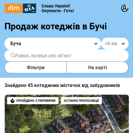
Слава Україні!
Окупанти - Геть!
Продаж котеджів в Бучі
Буча
Район, вулиця або об'єкт
Фільтри
На карті
Знайдено
45
котеджних містечок від забудовників
ПРОЙДЕНО 2 ПЕРЕВІРКИ
ОСТАННІ ПРОПОЗИЦІЇ