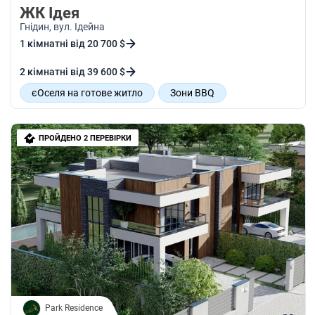
ЖК Ідея
Гнідин
, вул. Ідейна
1 кімнатні від 20 700 $
2 кімнатні від 39 600 $
єОселя на готове житло
Зони BBQ
Наземний паркінг
Поруч сосновий ліс
Місця для відпочинку
ПРОЙДЕНО 2 ПЕРЕВІРКИ
Park Residence