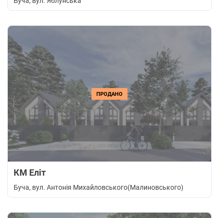
Буча
, вул. Яблунська
ПРОДАНО
КМ Еліт
Буча
, вул. Антонія Михайловського(Малиновського)