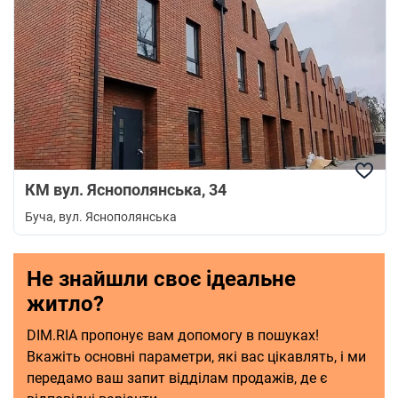
КМ вул. Яснополянська, 34
Буча
, вул. Яснополянська
Не знайшли своє ідеальне
житло?
DIM.RIA пропонує вам допомогу в пошуках!
Вкажіть основні параметри, які вас цікавлять, і ми
передамо ваш запит відділам продажів, де є