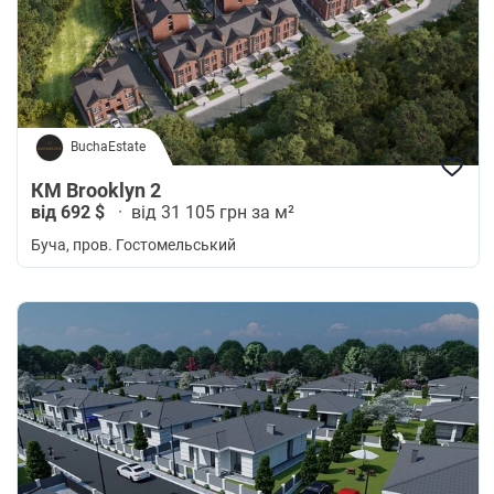
BuchaEstate
КМ Brooklyn 2
від 692 $
·
від 31 105 грн за м²
Буча
, пров. Гостомельський