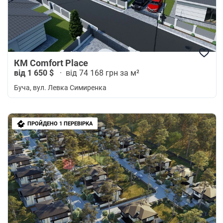
КМ Comfort Place
від 1 650 $
·
від 74 168 грн за м²
Буча
, вул. Левка Симиренка
ПРОЙДЕНО 1 ПЕРЕВІРКА