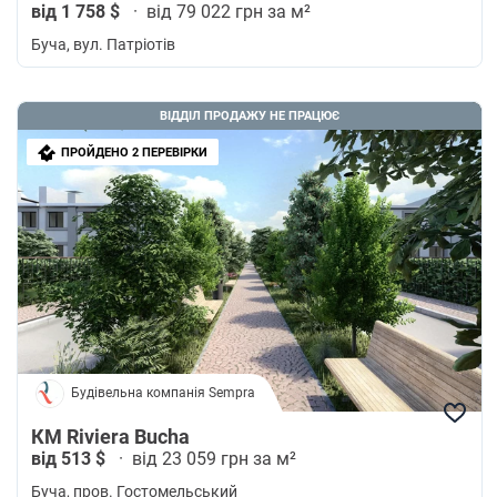
від 1 758 $
·
від 79 022 грн за м²
Буча
, вул. Патріотів
ВІДДІЛ ПРОДАЖУ НЕ ПРАЦЮЄ
ПРОЙДЕНО 2 ПЕРЕВІРКИ
Будівельна компанія Sempra
КМ Riviera Bucha
від 513 $
·
від 23 059 грн за м²
Буча
, пров. Гостомельський