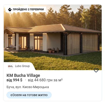
ПРОЙДЕНО 2 ПЕРЕВІРКИ
Lubo Group
КМ Bucha Village
від 994 $
·
від 44 680 грн за м²
Буча
, вул. Києво-Мироцька
єОселя на готове житло