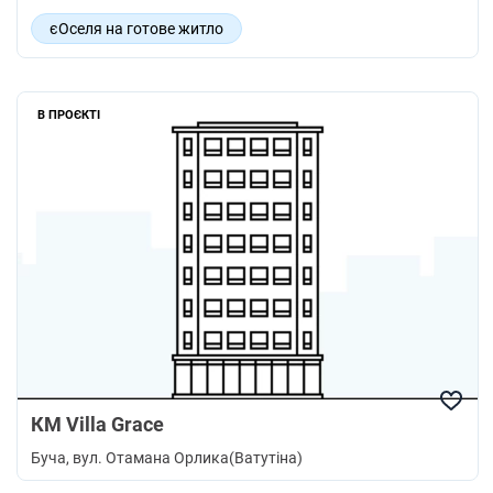
єОселя на готове житло
Акредитовано по єОселя
В ПРОЄКТІ
КМ Villa Grace
Буча
, вул. Отамана Орлика(Ватутіна)