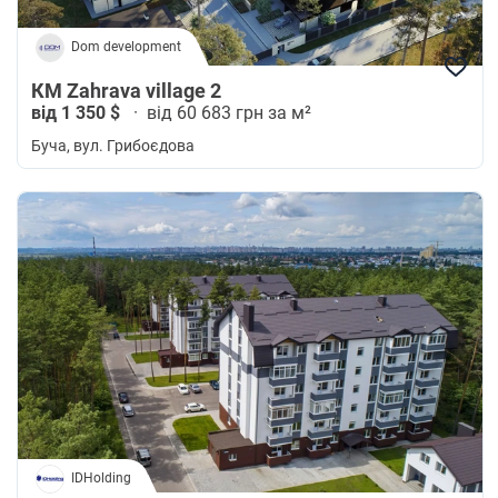
Dom development
КМ Zahrava village 2
від 1 350 $
·
від 60 683 грн за м²
Буча
, вул. Грибоєдова
IDHolding