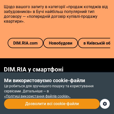
Щодо вашого запиту в категорії «продаж котеджів від
забудовників» в Бучі найбільш популярний тип
договору — «попередній договір купівлі-продажу
квартири».
DIM.RIA.com
Новобудови
в Київській обл
DIM.RIA у смартфоні
Все для купівлі і продажу нерухомості в додатку
Ми використовуємо cookie-файли
DIM.RIA
Це робиться для зручнішого пошуку та користування
сервісами. Детальніше — в
«Політиці використання файлів cookie».
Дозволити всі cookie-файли