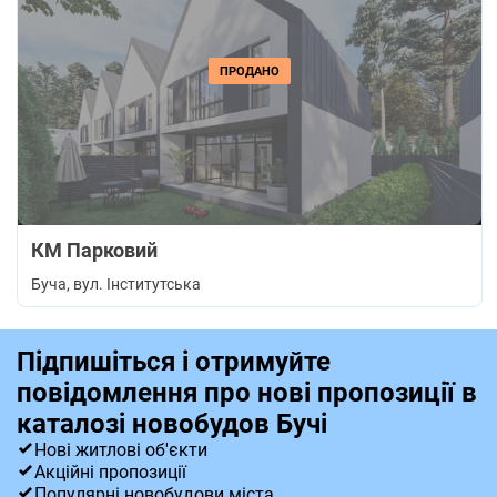
ПРОДАНО
КМ Парковий
Буча
, вул. Інститутська
Підпишіться і отримуйте
повідомлення про нові пропозиції в
каталозі новобудов Бучі
Нові житлові об'єкти
Акційні пропозиції
Популярні новобудови міста