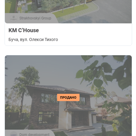
Strakhovskyi Group
КМ C’House
Буча
, вул. Олекси Тихого
ПРОДАНО
Dom development