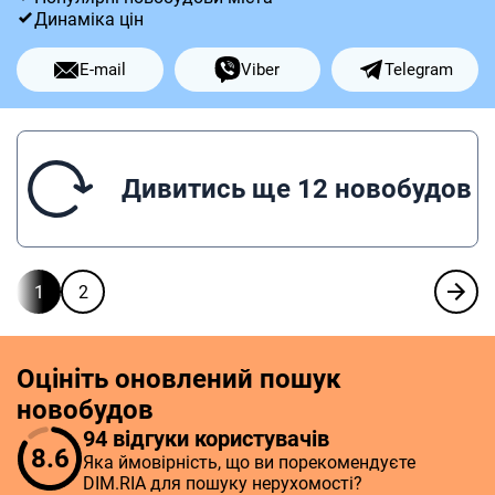
Динаміка цін
E-mail
Viber
Telegram
Дивитись ще 12 новобудов
1
2
Оцініть оновлений пошук
новобудов
94 відгуки користувачів
8.6
Яка ймовірність, що ви порекомендуєте
DIM.RIA для пошуку нерухомості?