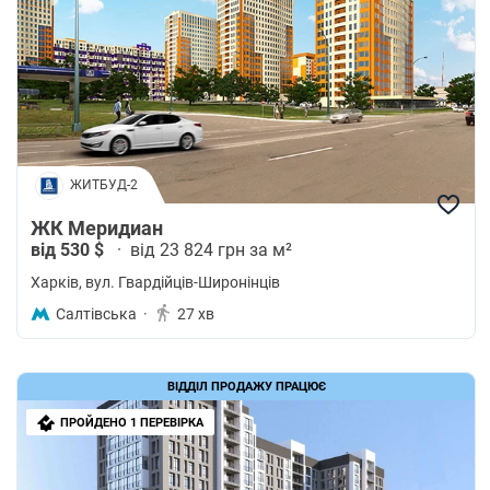
ЖИТБУД-2
ЖК Меридиан
від 530 $
·
від 23 824 грн за м²
Харків
, вул. Гвардійців-Широнінців
Салтівська
·
27 хв
ВІДДІЛ ПРОДАЖУ ПРАЦЮЄ
ПРОЙДЕНО 1 ПЕРЕВІРКА