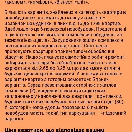
«економ», «комфорт», «бізнес», «еліт».
Більшість варіантів, знайдених в категорії «квартири в
новобудовах», належать до класу «комфорт».
Зазвичай це будинки, в яких від 16 до 1798 квартир.
Здебільшого це 6-поверхові новобудови. Представлені
в цій категорії нові житлові комплекси побудовані за
технологією «цегла». Забудовники жилих комплексів
розташованих недалеко від станції Салтівська
пропонують квартири з таким типом оброблення:
відсутнє. Якщо ж плануєте самостійно робити ремонт,
вибирайте квартири без оброблення. Висота стель
варіюється від 2.65 до 3.25 м, що дає змогу втілити
будь-які дизайнерські задумки. У нашому каталозі є
варіанти квартир з готовим ремонтом: 5 таких
варіантів. Серед презентованих сторінок є житлові
комплекси (2), введення в експлуатацію яких
заплановано у найближчі два квартали, і комплекси,
будівництво яких перебуває на початковій стадії (80).
У категорії «новобудови» переважна більшість
новобудов мають такий тип паркування — «підземний
паркінг».
Ціна квартири, що відповідає вашим