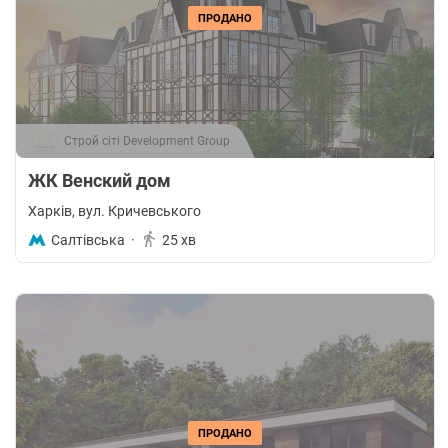
ПРОДАНО
Строй сіті Development Group
ЖК Венский дом
Харків
, вул. Кричевського
Салтівська
·
25 хв
ПРОДАНО