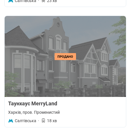
Салтівська
·
23 хв
ПРОДАНО
Таунхаус MerryLand
Харків
, пров. Променистий
Салтівська
·
18 хв