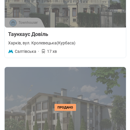
Townhouser
Таунхаус Довіль
Харків
, вул. Кролевецька(Курбаса)
Салтівська
·
17 хв
ПРОДАНО