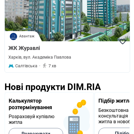
Авантаж
ЖК Журавлі
Харків
, вул. Академіка Павлова
Салтівська
·
7 хв
Нові продукти DIM.RIA
Калькулятор
Підбір житла
розтермінування
Безкоштовна
консультація з 
Розраховуй купівлю
житла в новобу
житла
Підібра
Розрахувати