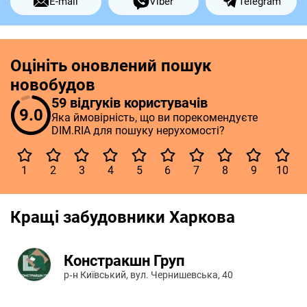
E-mail
Viber
Telegram
Оцініть оновлений пошук
новобудов
59 відгуків користувачів
9.0
Яка ймовірність, що ви порекомендуєте
DIM.RIA для пошуку нерухомості?
1
2
3
4
5
6
7
8
9
10
Кращі забудовники Харкова
Констракшн Груп
р‑н Київський, вул. Чернишевська, 40