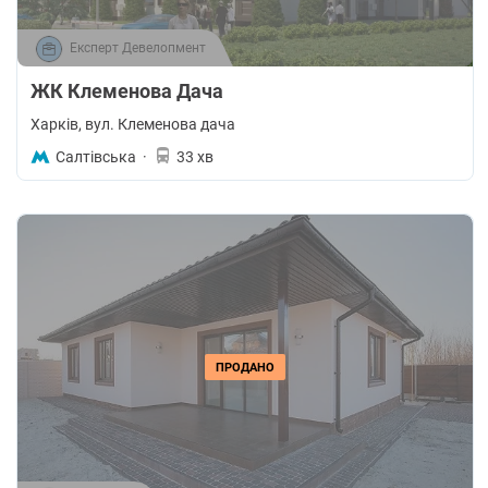
Експерт Девелопмент
ЖК Клеменова Дача
Харків
, вул. Клеменова дача
Салтівська
·
33 хв
ПРОДАНО