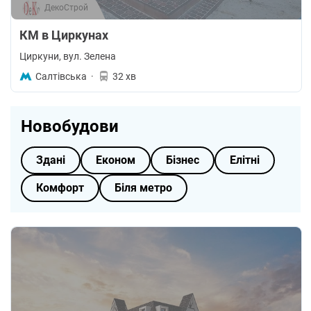
ДекоСтрой
КМ в Циркунах
Циркуни
, вул. Зелена
Салтівська
·
32 хв
Новобудови
Здані
Економ
Бізнес
Елітні
Комфорт
Біля метро