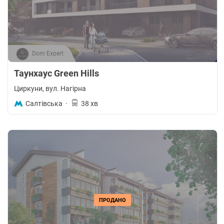
Dom Expert
Таунхаус Green Hills
Циркуни
, вул. Нагірна
Салтівська
·
38 хв
ПРОДАНО