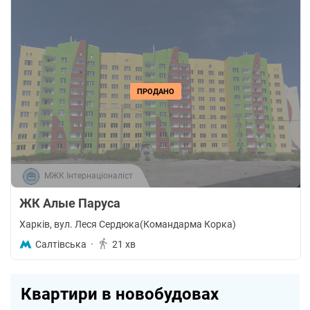
ПРОДАНО
МЖК Інтернаціоналіст
ЖК Алые Паруса
Харків
, вул. Леся Сердюка(Командарма Корка)
Салтівська
·
21 хв
Квартири в новобудовах