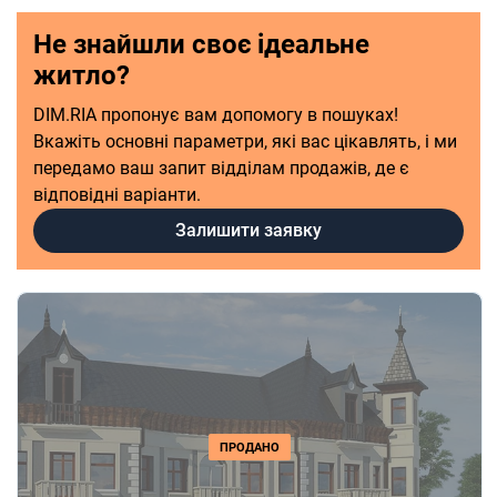
Не знайшли своє ідеальне
житло?
DIM.RIA пропонує вам допомогу в пошуках!
Вкажіть основні параметри, які вас цікавлять, і ми
передамо ваш запит відділам продажів, де є
відповідні варіанти.
Залишити заявку
ПРОДАНО