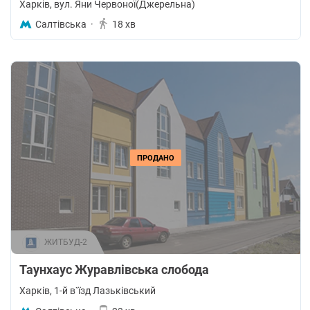
Харків
, вул. Яни Червоної(Джерельна)
Салтівська
·
18 хв
ПРОДАНО
ЖИТБУД-2
Таунхаус Журавлівська слобода
Харків
, 1-й в`їзд Лазьківський