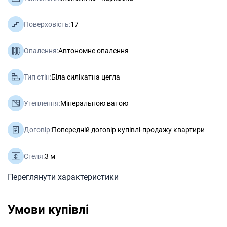
Поверховість:
17
Опалення:
Автономне опалення
Тип стін:
Біла силікатна цегла
Утеплення:
Мінеральною ватою
Договір:
Попередній договір купівлі-продажу квартири
Стеля:
3 м
Переглянути характеристики
Умови купівлі