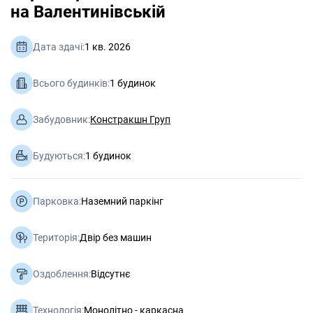
на Валентинівській
Дата здачі:
1 кв. 2026
Всього будинків:
1 будинок
Забудовник:
Констракшн Груп
Будуються:
1 будинок
Парковка:
Наземний паркінг
Територія:
Двір без машин
Оздоблення:
Відсутнє
Технологія:
Монолітно - каркасна