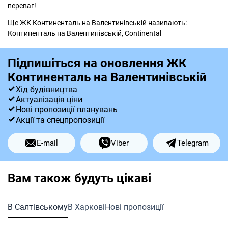
переваг!
Ще ЖК Континенталь на Валентинівській називають:
Континенталь на Валентинівській, Сontinental
Підпишіться на оновлення ЖК
Континенталь на Валентинівській
Хід будівництва
Актуалізація ціни
Нові пропозиції планувань
Акції та спецпропозиції
E-mail
Viber
Telegram
Вам також будуть цікаві
В Салтівському
В Харкові
Нові пропозиції