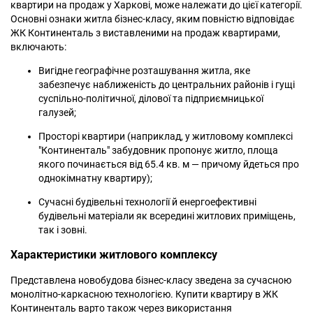
квартири на продаж у Харкові, може належати до цієї категорії.
Основні ознаки житла бізнес-класу, яким повністю відповідає
ЖК Континенталь з виставленими на продаж квартирами,
включають:
Вигідне географічне розташування житла, яке
забезпечує наближеність до центральних районів і гущі
суспільно-політичної, ділової та підприємницької
галузей;
Просторі квартири (наприклад, у житловому комплексі
"Континенталь" забудовник пропонує житло, площа
якого починається від 65.4 кв. м — причому йдеться про
однокімнатну квартиру);
Сучасні будівельні технології й енергоефективні
будівельні матеріали як всередині житлових приміщень,
так і зовні.
Характеристики житлового комплексу
Представлена новобудова бізнес-класу зведена за сучасною
монолітно-каркасною технологією. Купити квартиру в ЖК
Континенталь варто також через використання