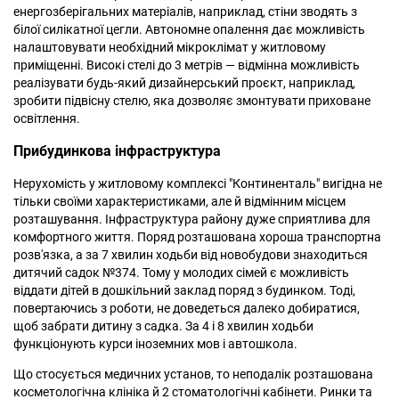
енергозберігальних матеріалів, наприклад, стіни зводять з
білої силікатної цегли. Автономне опалення дає можливість
налаштовувати необхідний мікроклімат у житловому
приміщенні. Високі стелі до 3 метрів — відмінна можливість
реалізувати будь-який дизайнерський проєкт, наприклад,
зробити підвісну стелю, яка дозволяє змонтувати приховане
освітлення.
Прибудинкова інфраструктура
Нерухомість у житловому комплексі "Континенталь" вигідна не
тільки своїми характеристиками, але й відмінним місцем
розташування. Інфраструктура району дуже сприятлива для
комфортного життя. Поряд розташована хороша транспортна
розв'язка, а за 7 хвилин ходьби від новобудови знаходиться
дитячий садок №374. Тому у молодих сімей є можливість
віддати дітей в дошкільний заклад поряд з будинком. Тоді,
повертаючись з роботи, не доведеться далеко добиратися,
щоб забрати дитину з садка. За 4 і 8 хвилин ходьби
функціонують курси іноземних мов і автошкола.
Що стосується медичних установ, то неподалік розташована
косметологічна клініка й 2 стоматологічні кабінети. Ринки та