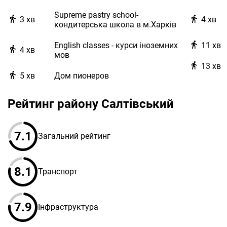
Supreme pastry school-
3
хв
4
хв
кондитерська школа в м.Харків
English classes - курси іноземних
11
хв
4
хв
мов
13
хв
5
хв
Дом пионеров
Рейтинг району Салтівський
7.1
Загальний рейтинг
8.1
Транспорт
7.9
Інфраструктура