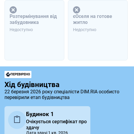
Розтермінування від
єОселя на готове
забудовника
житло
Недоступно
Недоступно
ПЕРЕВІРЕНО
Хід будівництва
22 березня 2026 року спеціалісти DIM.RIA особисто
перевірили етап будівництва
Будинок 1
Очікується сертифікат про
здачу
Дата здачі 1 кв. 2026