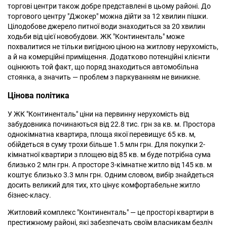
торгові центри також добре представлені в цьому районі. До
торгового центру "Джокер" можна дійти за 12 хвилин пішки.
Цілодобове джерело питної води знаходиться за 20 хвилин
ходьби від цієї новобудови. ЖК "Континенталь" може
похвалитися не тільки вигідною ціною на житлову нерухомість,
а й на комерційні приміщення. Додатково потенційні клієнти
оцінюють той факт, що поряд знаходиться автомобільна
стоянка, а значить — проблем з паркуванням не виникне.
Цінова політика
У ЖК "Континенталь" ціни на первинну нерухомість від
забудовника починаються від 22.8 тис. грн за кв. м. Простора
однокімнатна квартира, площа якої перевищує 65 кв. м,
обійдеться в суму трохи більше 1.5 млн грн. Для покупки 2-
кімнатної квартири з площею від 85 кв. м буде потрібна сума
близько 2 млн грн. А просторе 3-кімнатне житло від 145 кв. м
коштує близько 3.3 млн грн. Одним словом, вибір знайдеться
досить великий для тих, хто цінує комфортабельне житло
бізнес-класу.
Житловий комплекс "Континенталь" — це просторі квартири в
престижному районі, які забезпечать своїм власникам безліч