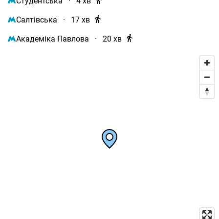
Студентська
·
4 хв
Салтівська
·
17 хв
Академіка Павлова
·
20 хв