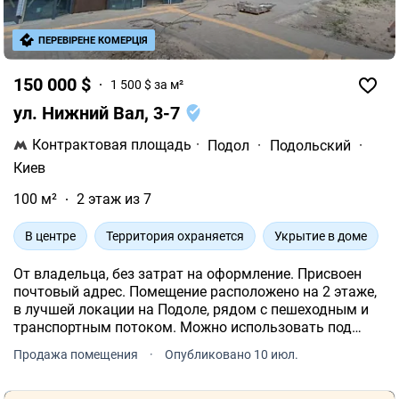
ПЕРЕВІРЕНЕ КОМЕРЦІЯ
150 000 $
1 500 $ за м²
ул. Нижний Вал, 3-7
Контрактовая площадь
·
Подол
·
Подольский
·
Киев
100 м²
2 этаж из 7
В центре
Территория охраняется
Укрытие в доме
От владельца, без затрат на оформление. Присвоен
почтовый адрес. Помещение расположено на 2 этаже,
в лучшей локации на Подоле, рядом с пешеходным и
транспортным потоком. Можно использовать под
любой вид деятельности - магазин, страховая, кафе и
Продажа помещения
·
Опубликовано 10 июл.
т.п. Метраж помещения 200, 7 кв.м.