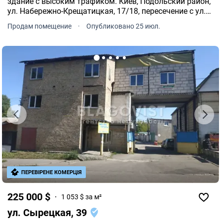
здание с высоким трафиком. Киев, Подольский район,
ул. Набережно-Крещатицкая, 17/18, пересечение с ул.
Борисоглебской. 1-й этаж из 5. Дореволюционный дом
Продам помещение
·
Опубликовано 25 июл.
1913 года постройки из керамического кирпича.
ПЕРЕВІРЕНЕ КОМЕРЦІЯ
225 000 $
1 053 $ за м²
ул. Сырецкая, 39