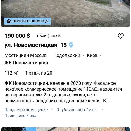
ПЕРЕВІРЕНЕ КОМЕРЦІЯ
190 000 $
1 696 $ за м²
ул. Новомостицкая, 15
Мостицкий Массив
·
Подольский
·
Киев
·
ЖК Новомостицкий
112 м²
1 этаж из 20
ЖК Новомостицкий, введен в 2020 году. Фасадное
нежилое коммерческое помещение 112м2, находится
на первом этаже, 2 отдельных входа, есть
возможность разделить на два помещения. В
помещении сделан ремонт, электрика, кафель на полу,
Продается помещение
·
Опубликовано 7 июл.
·
армстронг потолок, сантехника.
Проверено 7 июл.