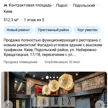
Контрактовая площадь
·
Подол
·
Подольский
·
Киев
512.3 м²
1 этаж из 5
Новый ремонт
Престижный район
Торг уместен
Продажа полностью функционирующего ресторана с
новым ремонтом! Фасадно-угловое здание с высоким
трафиком. Киев, Подольский район, ул. Набережно-
Хрещатицкая, 17/18, пересечение с ул.
Борисоглибской. 1-й этаж из 5. Дореволюционный дом
Продажа помещения
·
Опубликовано 30 июл.
1913 года постройки из керамического кирпича.