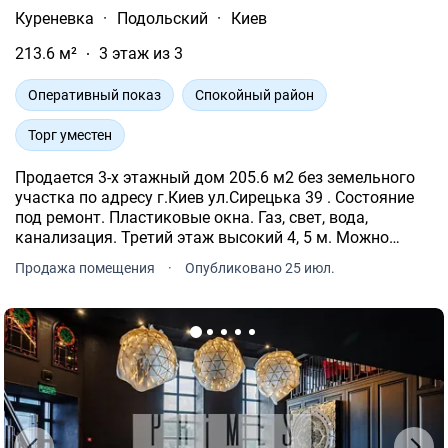
Куреневка
·
Подольский
·
Киев
213.6 м²
3 этаж из 3
Оперативный показ
Спокойный район
Торг уместен
Продается 3-х этажный дом 205.6 м2 без земельного
участка по адресу г.Киев ул.Сирецька 39 . Состояние
под ремонт. Пластиковые окна. Газ, свет, вода,
канализация. Третий этаж высокий 4, 5 м. Можно
разделить на два этажа или достроить вверх. Удобно
Продажа помещения
·
Опубликовано 25 июл.
под бизнес центр, офисы, хостел, производство.