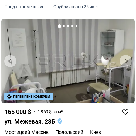
Борисоглибской. 1-й этаж из 5. Дореволюционный дом
Продаю помещение
·
Опубликовано 25 июл.
1913 года постройки из керамического кирпича.
ПЕРЕВІРЕНЕ КОМЕРЦІЯ
165 000 $
1 969 $ за м²
ул. Межевая, 23Б
Мостицкий Массив
·
Подольский
·
Киев