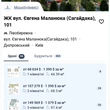
Міськбудінвест
ЖК вул. Євгена Маланюка (Сагайдака),
101
Лівобережна
·
вул. Євгена Маланюка(Сагайдака), 101
·
Дніпровський
·
Київ
Здані
Будуються
66
404
от 68 634 $ · 1 390 $ за м²
9
1-кімнатні
44.39 м²
от 107 279 $ · 1 390 $ за м²
24
2-кімнатні
68.3 м²
от 149 569 $ · 1 379 $ за м²
33
3-кімнатні
97.4 м²