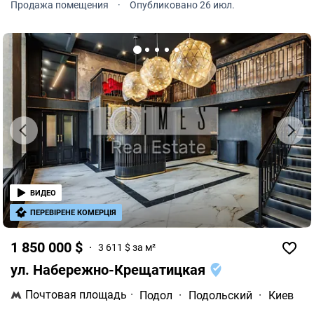
Продажа помещения
·
Опубликовано 26 июл.
1913 года постройки из керамического кирпича.
ВИДЕО
ПЕРЕВІРЕНЕ КОМЕРЦІЯ
1 850 000 $
3 611 $ за м²
ул. Набережно-Крещатицкая
Почтовая площадь
·
Подол
·
Подольский
·
Киев