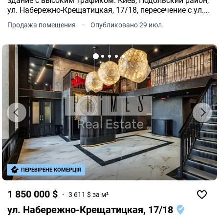
здание с высоким трафиком. Киев, Подольский район,
ул. Набережно-Крещатицкая, 17/18, пересечение с ул.
Борисоглибской. 1-й этаж из 5. Дореволюционный дом
Продажа помещения
·
Опубликовано 29 июл.
1913 года постройки из керамического кирпича.
ПЕРЕВІРЕНЕ КОМЕРЦІЯ
1 850 000 $
3 611 $ за м²
ул. Набережно-Крещатицкая, 17/18