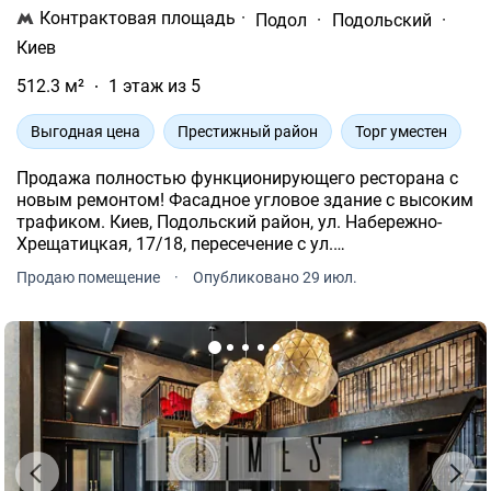
Контрактовая площадь
·
Подол
·
Подольский
·
Киев
512.3 м²
1 этаж из 5
Выгодная цена
Престижный район
Торг уместен
Продажа полностью функционирующего ресторана с
новым ремонтом! Фасадное угловое здание с высоким
трафиком. Киев, Подольский район, ул. Набережно-
Хрещатицкая, 17/18, пересечение с ул.
Борисоглибской. 1-й этаж из 5. Дореволюционный дом
Продаю помещение
·
Опубликовано 29 июл.
1913 года постройки из керамического кирпича.