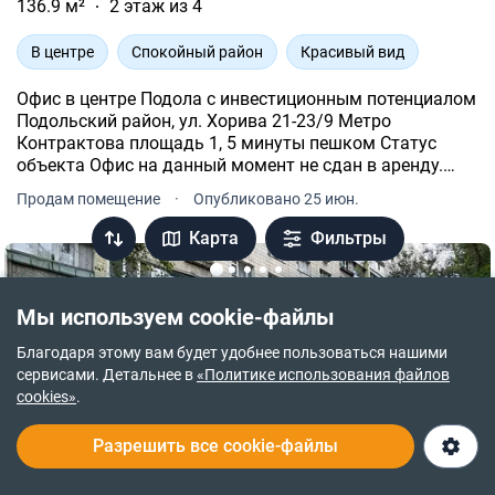
136.9 м²
2 этаж из 4
В центре
Спокойный район
Красивый вид
Офис в центре Подола с инвестиционным потенциалом
Подольский район, ул. Хорива 21-23/9 Метро
Контрактова площадь 1, 5 минуты пешком Статус
объекта Офис на данный момент не сдан в аренду.
Плановая арендная ставка 4, 500 долларов в месяц.
Продам помещение
·
Опубликовано 25 июн.
Карта
Фильтры
Мы используем cookie-файлы
Благодаря этому вам будет удобнее пользоваться нашими
сервисами. Детальнее в
«Политике использования файлов
cookies»
.
Разрешить все cookie-файлы