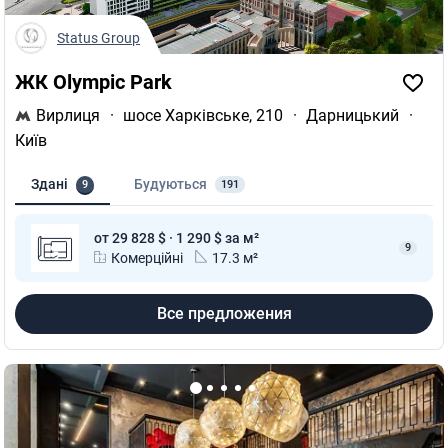
Status Group
ЖК Olympiс Park
Вирлиця
·
шосе Харківське, 210
·
Дарницький
·
Київ
Здані
Будуються
9
191
от 29 828 $ · 1 290 $ за м²
9
Комерційні
17.3 м²
Все предложения