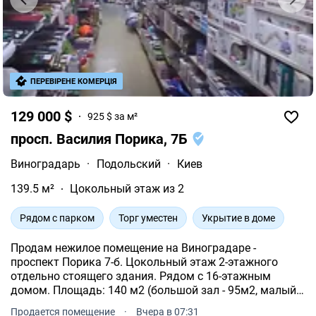
ПЕРЕВІРЕНЕ КОМЕРЦІЯ
129 000 $
925 $ за м²
просп. Василия Порика, 7Б
Виноградарь
·
Подольский
·
Киев
139.5 м²
Цокольный этаж из 2
Рядом с парком
Торг уместен
Укрытие в доме
Продам нежилое помещение на Виноградаре -
проспект Порика 7-б. Цокольный этаж 2-этажного
отдельно стоящего здания. Рядом с 16-этажным
домом. Площадь: 140 м2 (большой зал - 95м2, малый
круглый зал - 9м2, техпомещение, кухня, 3 санузла,
Продается помещение
·
Вчера в 07:31