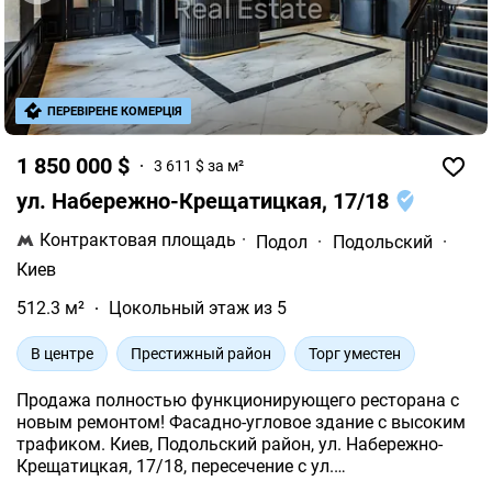
ПЕРЕВІРЕНЕ КОМЕРЦІЯ
1 850 000 $
3 611 $ за м²
ул. Набережно-Крещатицкая, 17/18
Контрактовая площадь
·
Подол
·
Подольский
·
Киев
512.3 м²
Цокольный этаж из 5
В центре
Престижный район
Торг уместен
Продажа полностью функционирующего ресторана с
новым ремонтом! Фасадно-угловое здание с высоким
трафиком. Киев, Подольский район, ул. Набережно-
Крещатицкая, 17/18, пересечение с ул.
Борисоглебской. 1-й этаж из 5. Дореволюционный дом