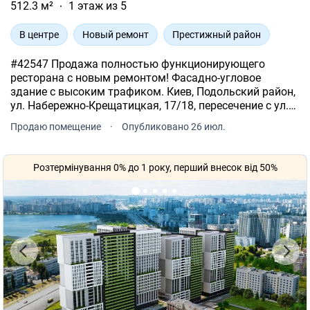
512.3 м²
1 этаж из 5
В центре
Новый ремонт
Престижный район
#42547 Продажа полностью функционирующего
ресторана с новым ремонтом! Фасадно-угловое
здание с высоким трафиком. Киев, Подольский район,
ул. Набережно-Крещатицкая, 17/18, пересечение с ул.
Борисоглибской. 1-й этаж из 5. Дореволюционный дом
Продаю помещение
·
Опубликовано 26 июл.
1913 года постройки из керамического кирпича.
Розтермінування 0% до 1 року, перший внесок від 50%