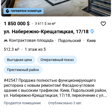
ПЕРЕВІРЕНЕ КОМЕРЦІЯ
1 850 000 $
3 611 $ за м²
ул. Набережно-Крещатицкая, 17/18
Контрактовая площадь
·
Подольский
·
Киев
512.3 м²
1 этаж из 5
Выгодная цена
Оперативный показ
Престижный район
#42547 Продажа полностью функционирующего
ресторана с новым ремонтом! Фасадно-угловое
здание с высоким трафиком. Киев, Подольский район,
ул. Набережно-Крещатицкая, 17/18, пересечение с ул.
Борисоглебской. 1-й этаж из 5. Дореволюционный дом
Продается помещение
·
Опубликовано 3 авг.
1913 года постройки из керамического кирпича.