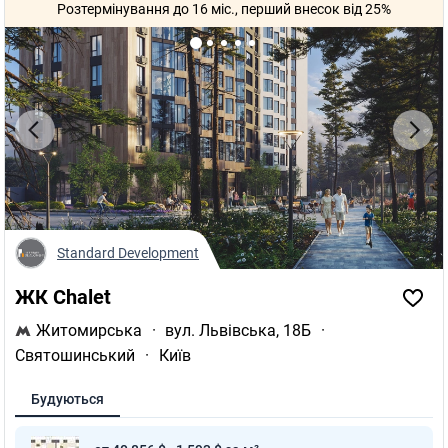
Розтермінування до 16 міс., перший внесок від 25%
Standard Development
ЖК Chalet
Житомирська
·
вул. Львівська, 18Б
·
Святошинський
·
Київ
Будуються