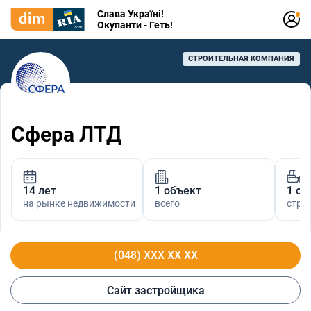
Слава Україні!
Окупанти - Геть!
СТРОИТЕЛЬНАЯ КОМПАНИЯ
Сфера ЛТД
14 лет
1 объект
1 об
на рынке недвижимости
всего
стро
(048) XXX XX XX
Сайт застройщика