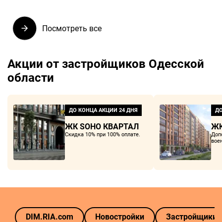
Посмотреть все
Акции от застройщиков Одесской
области
ДО КОНЦА АКЦИИ
24 ДНЯ
ДО
ЖК SOHO КВАРТАЛ
ЖК
Скидка 10% при 100% оплате.
Доп
вое
DIM.RIA.com
Новостройки
Застройщики