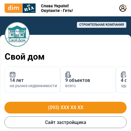
Слава Україні!
Окупанти - Геть!
СТРОИТЕЛЬНАЯ КОМПАНИЯ
Свой дом
14 лет
9 объектов
4 об
на рынке недвижимости
всего
здан
(093) XXX XX XX
Сайт застройщика