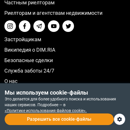
Частным риелторам
Риелторам и агентствам недвижимости
Застройщикам
Википедия о DIM.RIA
Безопасные сделки
Служба заботы 24/7
О нас
© 2014-2026 RIA.com
Мы используем cookie-файлы
Политика возврата средств
Это делается для более удобного поиска и использования
Политика приватности
наших сервисов. Подробнее — в
Политика конфиденциальности
«Политике использования файлов cookie».
Разрешить все cookie-файлы