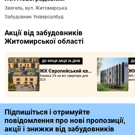
Звягель
, вул. Житомирська
Забудовник Універсалбуд
Акції від забудовників
Житомирської області
ДО КІНЦЯ АКЦІЇ
26 ДНІВ
ДО
ЖК Європейський квартал
ЖК
Знижка 2% на всі квартири для
ЖК 
ЗСУ.
жит
Підпишіться і отримуйте
повідомлення про нові пропозиції,
акції і знижки від забудовників