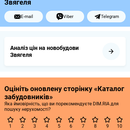
Звягеля
E-mail
Viber
Telegram
Аналіз цін на новобудови
Звягеля
Оцініть оновлену сторінку «Каталог
забудовників»
Яка ймовірність, що ви порекомендуєте DIM.RIA для
пошуку нерухомості?
1
2
3
4
5
6
7
8
9
10