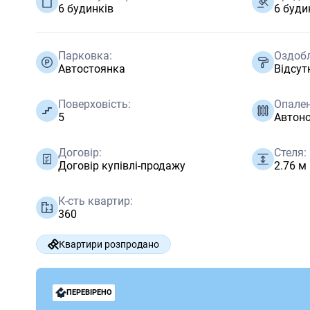
6 будинків
6 буди
Парковка:
Оздоб
Автостоянка
Відсут
Поверховість:
Опален
5
Автон
Договір:
Стеля:
Договір купівлі-продажу
2.76 м
К-сть квартир:
360
Квартири розпродано
ПЕРЕВІРЕНО