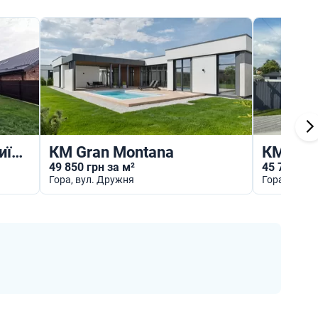
КМ Одноповерховий Київ - Гора
КМ Gran Montana
КМ вул.
49 850 грн за м²
45 759 грн
Гора
, вул. Дружня
Гора
, вул. 