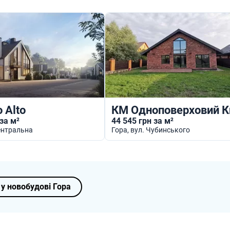
 Alto
 за м²
44 545 грн за м²
Центральна
Гора
, вул. Чубинського
 у новобудові Гора