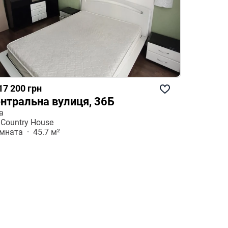
17 200 грн
нтральна вулиця, 36Б
а
Country House
мната  ·  45.7 м²