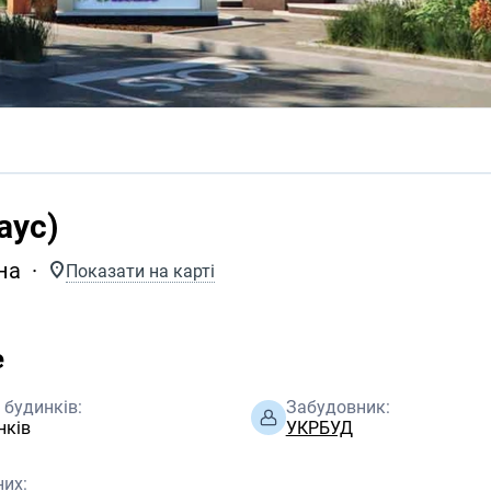
аус)
на
Показати на карті
e
 будинків:
Забудовник:
нків
УКРБУД
их: