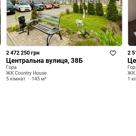
2 472 250 грн
2 5
Центральна вулиця, 38Б
Це
Гора
Гор
ЖК Country House
ЖК 
5 кімнат  ·  145 м²
1 кі