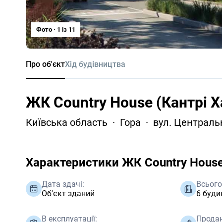
Фото · 1 iз 11
Про об'єкт
Хід будівництва
ЖК Country House (Кантрі Х
Київська область
Гора
вул. Централь
Характеристики ЖК Country Hous
Дата здачі:
Всього
Об'єкт зданий
6 буди
В експлуатації:
Продан