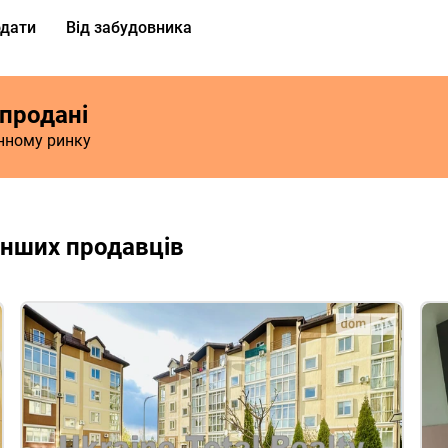
дати
Від забудовника
 продані
инному ринку
інших продавців