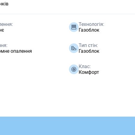
нків
лення:
Технологія:
нє
Газоблок
ня:
Тип стін:
омне опалення
Газоблок
Клас:
Комфорт