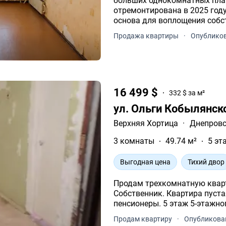
больших однокомнатных планировок. Поверх: 9/9 (
отремонтирована в 2025 году) Состояние: требует ремонта идеал
основа для воплощения собс
Продажа квартиры
·
Опубликов
16 499 $
332 $ за м²
ул. Ольги Кобылянск
Верхняя Хортица
·
Днепровс
3 комнаты
49.74 м²
5 эт
Выгодная цена
Тихий двор
Продам трехкомнатную кварти
Собственник. Квартира пуста
пенсионеры. 5 этаж 5-этажно
Продам квартиру
·
Опубликован