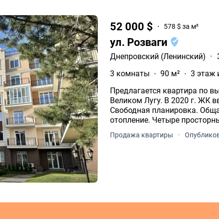
52 000 $
578 $ за м²
ул. Розваги
Днепровский (Ленинский)
·
3 комнаты
90 м²
3 этаж 
Предлагается квартира по выгодной цене! В эл
Великом Лугу. В 2020 г. ЖК введен в эксплуатацию. Третий этаж.
Свободная планировка. Общая площадь 90, 2 кв.м. Индивидуальное
отопление. Четыре просторны
Спорт.комплекс. Лес. Днепр.
Продажа квартиры
·
Опубликов