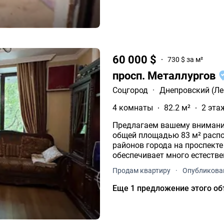
60 000 $
730 $ за м²
просп. Металлургов
Соцгород
·
Днепровский (Ле
4 комнаты
82.2 м²
2 эта
Предлагаем вашему внимани
общей площадью 83 м² расп
районов города на проспекте Металургов. Квартира двухсторонняя, что
обеспечивает много естеств
Продам квартиру
·
Опубликован
Еще 1 предложение этого об