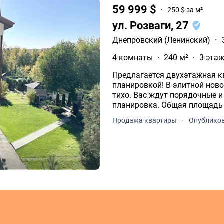
59 999 $
250 $ за м²
ул. Розваги, 27
Днепровский (Ленинский)
·
4 комнаты
240 м²
3 этаж
Предлагается двухэтажная к
планировкой! В элитной новостройке на Большом Луге. Вокруг чисто и
тихо. Вас ждут порядочные и уважаемые со
планировка. Общая площадь 2
большой открытый балкон.
Продажа квартиры
·
Опубликов