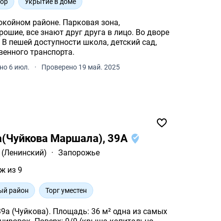
вор
Укрытие в доме
окойном районе. Парковая зона,
ошие, все знают друг друга в лицо. Во дворе
 В пешей доступности школа, детский сад,
венного транспорта.
но 6 июл.
·
Проверено 19 май. 2025
а(Чуйкова Маршала), 39А
 (Ленинский)
·
Запорожье
ж из 9
ый район
Торг уместен
дь: 36 м² одна из самых