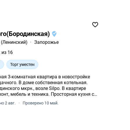
ого(Бородинская)
 (Ленинский)
·
Запорожье
 из 16
н
Торг уместен
ная 3-комнатная квартира в новостройке
дачного. В доме собственная котельная.
инского мкрн., возле Silpo. В квартире
нт, мебель и техника. Просторная кухня с
о 2 авг.
·
Проверено 10 май.