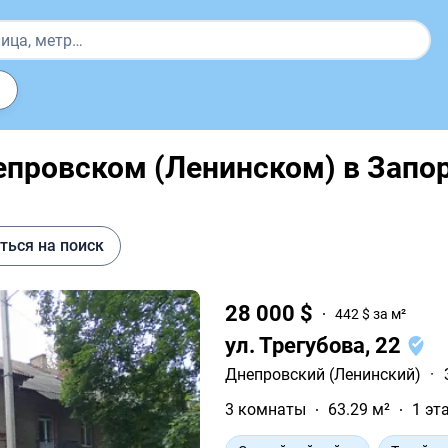
епровском (Ленинском) в Запо
ться на поиск
28 000 $
442 $ за м²
ул. Трегубова, 22
Днепровский (Ленинский)
·
3 комнаты
63.29 м²
1 эт