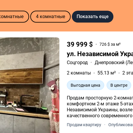
Показать еще
комнатные
4 комнатные
39 999 $
726 $ за м²
ул. Независимой Ук
Соцгород
·
Днепровский (Ле
2 комнаты
55.13 м²
2 эт
Выгодная цена
В центре
Продам просторную 2-комнат
комфортном 2-м этаже 5-этаж
Независимой Украины, возле Музыка
качественного современного
электропроводка и все комм
Продам квартиру
·
Опубликован