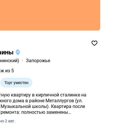
раины
нинский)
·
Запорожье
аж из 5
Торг уместен
ную квартиру в кирпичной сталинке на
ного дома в районе Металлургов (ул.
льной школы). Квартира после
 ремонта: полностью заменены
уникации.
о 2 авг.