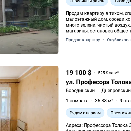
Спокойный район
Тихий д
Продам квартиру в тихом, сп
малоэтажный дом, соседи хор
много зелени, чистый воздух.
магазины, остановка общест
Продаю квартиру
·
Опубликова
19 100 $
525 $ за м²
ул. Професора Толок
Бородинский
·
Днепровский
1 комната
36.38 м²
9 эта
Рядом с парком
Престижн
Адреса: Профессора Толока 39а (Чуйкова). Площа