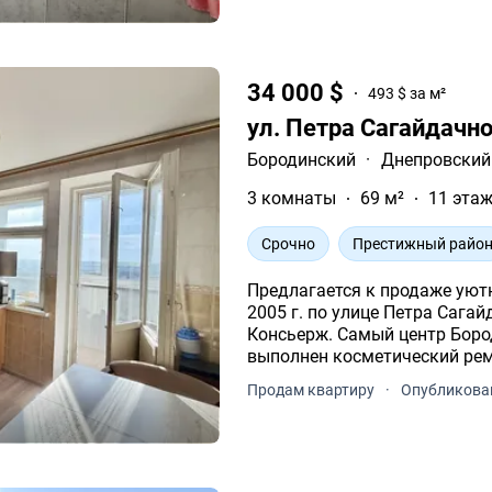
34 000 $
493 $ за м²
ул. Петра Сагайдачн
Бородинский
·
Днепровский
3 комнаты
69 м²
11 этаж
Срочно
Престижный райо
Предлагается к продаже уют
2005 г. по улице Петра Сагай
Консьерж. Самый центр Бород
выполнен косметический ремо
выходом на балкон.
Продам квартиру
·
Опубликован