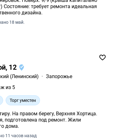
крыша капитально
ьная
твенного дизайна.
ано 18 май.
ой, 12
кий (Ленинский)
·
Запорожье
аж из 5
Торг уместен
ру. На правом берегу, Верхняя Хортица.
я, подготовлена под ремонт. Жили
го дома.
о 11 часов назад